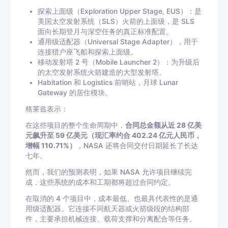
探索上面级（Exploration Upper Stage, EUS）：是
美国太空发射系统（SLS）火箭的上面级，是 SLS
面向长期登月与深空任务的真正标准配置。
通用级适配器（Universal Stage Adapter），用于
连接猎户座飞船和探索上面级。
移动发射塔 2 号（Mobile Launcher 2）：为升级后
的太空发射系统火箭建造的大型发射塔。
Habitation 和 Logistics 前哨站，月球 Lunar
Gateway 的居住模块。
格莱兹表示：
在这些项目的整个生命周期中，
合同总金额从近 28 亿美
元飙升至 59 亿美元（现汇率约合 402.24 亿元人民币，
增幅 110.71%）
，NASA 还将合同交付日期延长了长达
七年。
然而，我们的预测表明，如果 NASA 允许项目继续完
成，这些系统的成本和工期都将超过合同约定。
在取消的 4 个项目中，成本最低、也最具代表性的是通
用级适配器。它连接不同航天器或火箭级段的结构部
件，主要承担机械连接、载荷支撑和分离配合等任务。