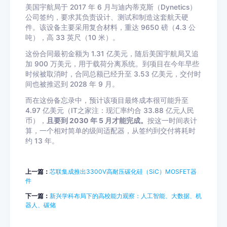
美国宇航局于 2017 年 6 月与迪内蒂克斯（Dynetics）
公司签约，要求其负责设计、测试和制造这套航天硬
件。该设备主要采用复合材料，重达 9650 磅（4.3 公
吨），高 33 英尺（10 米）。
这份合同最初金额为 1.31 亿美元，随后美国宇航局又追
加 900 万美元，用于载荷分离系统。到项目在今年早些
时候被取消时，合同总额已经升至 3.53 亿美元，交付时
间也被推迟到 2028 年 9 月。
而在这份备忘录中，预计该项目最终成本很可能升至
4.97 亿美元（IT之家注：现汇率约合 33.88 亿元人民
币），
且要到 2030 年 5 月才能完成。
按这一时间表计
算，一个相对简单的级间适配器，从签约到交付将耗时
约 13 年。
上一篇：
芯联集成推出3300V高耐压碳化硅（SiC）MOSFET器
件
下一篇：
新兴学科布局下的高校能力观察：人工智能、大数据、机
器人、碳储