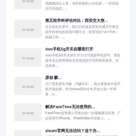
就蹭蹭的往上涨，当时抢购的人特别多，一时间还
买不到现货，...
第五轮学科评估对比：西安交大突...
在之前的文章中，我们已经提及西安交通大学第五
轮学科评估的表现可圈可点，新晋的3个A+学科：
机械工程、...
vivo手机5g开关在哪里打开
vivo手机5G开关的打开方式可能因手机型号、系统
版本及运营商网络支持情况的不同而有所差异。但
总体来...
原创 麒...
为了普及原生鸿蒙（鸿蒙5.0），抢占更多的中端手
机市场份额，华为nova系列今年开始计划一年两
更，n...
解决FaceTime无法使用的...
FaceTime是苹果公司推出的一款视频通话应用，广
泛应用于iPhone、iPad和Mac等设备上。...
steam官网无法访问？这个办...