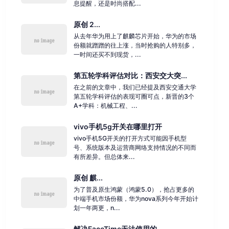
息提醒，还是时尚搭配...
原创 2...
从去年华为用上了麒麟芯片开始，华为的市场
份额就蹭蹭的往上涨，当时抢购的人特别多，
一时间还买不到现货，...
第五轮学科评估对比：西安交大突...
在之前的文章中，我们已经提及西安交通大学
第五轮学科评估的表现可圈可点，新晋的3个
A+学科：机械工程、...
vivo手机5g开关在哪里打开
vivo手机5G开关的打开方式可能因手机型
号、系统版本及运营商网络支持情况的不同而
有所差异。但总体来...
原创 麒...
为了普及原生鸿蒙（鸿蒙5.0），抢占更多的
中端手机市场份额，华为nova系列今年开始计
划一年两更，n...
解决FaceTime无法使用的...