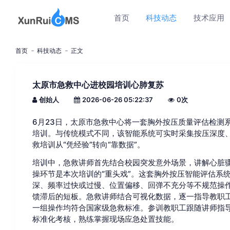
首页
科技动态
技术应用
首页
科技动态
正文
太原市急救中心进校园培训心肺复苏
创始人
2026-06-26 05:22:37
0
次
6月23日，太原市急救中心将一套胸外按压质量评估检测
培训。与传统模式不同，该智能系统可实时采集按压深度
救培训从“凭经验”转向“靠数据”。
培训中，急救讲师首先结合校园突发意外场景，讲解心脏
操环节是本次培训的“重头戏”。这套胸外按压智能评估系
深、频率过快或过慢、位置偏移、回弹不充分等不规范操
馈滞后的短板。急救讲师结合可视化数据，逐一指导教职
一组操作均符合国家级急救标准。参训教职工跟随讲师指
标准化考核，熟练掌握现场应急处置技能。