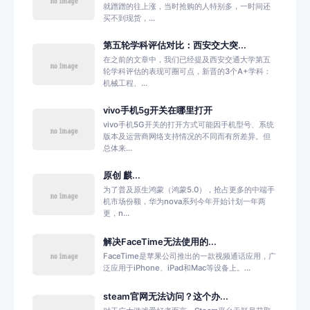
就蹭蹭的往上涨，当时抢购的人特别多，一时间还
买不到现货，...
第五轮学科评估对比：西安交大突...
在之前的文章中，我们已经提及西安交通大学第五
轮学科评估的表现可圈可点，新晋的3个A+学科：
机械工程、...
vivo手机5g开关在哪里打开
vivo手机5G开关的打开方式可能因手机型号、系统
版本及运营商网络支持情况的不同而有所差异。但
总体来...
原创 麒...
为了普及原生鸿蒙（鸿蒙5.0），抢占更多的中端手
机市场份额，华为nova系列今年开始计划一年两
更，n...
解决FaceTime无法使用的...
FaceTime是苹果公司推出的一款视频通话应用，广
泛应用于iPhone、iPad和Mac等设备上。...
steam官网无法访问？这个办...