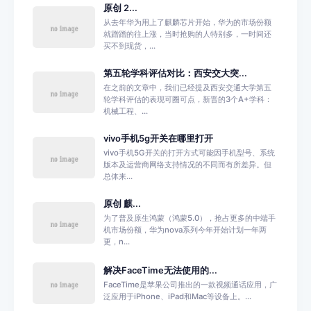
原创 2...
从去年华为用上了麒麟芯片开始，华为的市场份额
就蹭蹭的往上涨，当时抢购的人特别多，一时间还
买不到现货，...
第五轮学科评估对比：西安交大突...
在之前的文章中，我们已经提及西安交通大学第五
轮学科评估的表现可圈可点，新晋的3个A+学科：
机械工程、...
vivo手机5g开关在哪里打开
vivo手机5G开关的打开方式可能因手机型号、系统
版本及运营商网络支持情况的不同而有所差异。但
总体来...
原创 麒...
为了普及原生鸿蒙（鸿蒙5.0），抢占更多的中端手
机市场份额，华为nova系列今年开始计划一年两
更，n...
解决FaceTime无法使用的...
FaceTime是苹果公司推出的一款视频通话应用，广
泛应用于iPhone、iPad和Mac等设备上。...