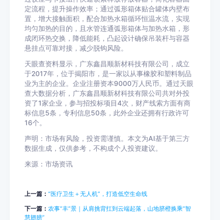
定流程，提升操作效率；通过弧形箱体贴合罐体内壁布
置，增大接触面积，配合加热水箱循环恒温水流，实现
均匀加热的目的，且水管连通弧形箱体与加热水箱，形
成闭环热交换，降低能耗，凸起设计确保吊装杆与容器
悬挂点可靠对接，减少脱钩风险。
天眼查资料显示，广东鑫昌顺新材科技有限公司，成立
于2017年，位于揭阳市，是一家以从事橡胶和塑料制品
业为主的企业。企业注册资本9000万人民币。通过天眼
查大数据分析，广东鑫昌顺新材科技有限公司共对外投
资了1家企业，参与招投标项目4次，财产线索方面有商
标信息5条，专利信息50条，此外企业还拥有行政许可
16个。
声明：市场有风险，投资需谨慎。本文为AI基于第三方
数据生成，仅供参考，不构成个人投资建议。
来源：市场资讯
上一篇：
“医疗卫生＋无人机”，打造低空生命线
下一篇：
农事“丰”景｜从肩挑背扛到云端起落，山地脐橙换乘“智
慧翅膀”