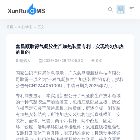
首页
科技动态
正文
鑫昌顺取得气凝胶生产加热装置专利，实现均匀加热
的目的
创始人
2026-06-26 17:05:32
0
次
国家知识产权局信息显示，广东鑫昌顺新材科技有限公
司取得一项名为“一种气凝胶生产加热装置”的专利，授权
公告号CN224405100U，申请日期为2025年7月。
专利摘要显示，本实用新型公开了气凝胶生产技术领域
的一种气凝胶生产加热装置，包括底板以及立板，所述
立板固定安装于所述底板上端后侧，所述立板一侧安装
有加热安装结构，所述加热安装结构包括直线模组、安
装杆、盖体、气管、两个吊装杆、两个凸起、固定半
环、铰座、活动半环以及卡接组件；采用直线模组驱动
安装杆及盖体垂直升降，实现精准定位；且活动半环通
过铰座与卡接组件快速锁紧释放存放容器，简化容器固