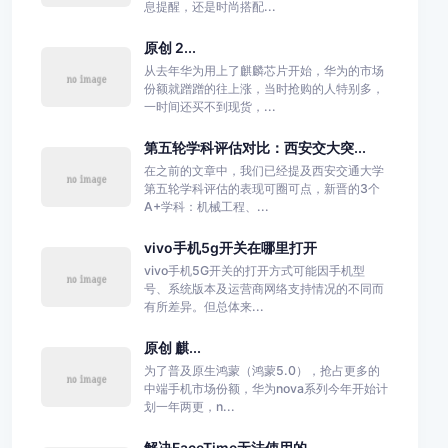
息提醒，还是时尚搭配...
原创 2...
从去年华为用上了麒麟芯片开始，华为的市场
份额就蹭蹭的往上涨，当时抢购的人特别多，
一时间还买不到现货，...
第五轮学科评估对比：西安交大突...
在之前的文章中，我们已经提及西安交通大学
第五轮学科评估的表现可圈可点，新晋的3个
A+学科：机械工程、...
vivo手机5g开关在哪里打开
vivo手机5G开关的打开方式可能因手机型
号、系统版本及运营商网络支持情况的不同而
有所差异。但总体来...
原创 麒...
为了普及原生鸿蒙（鸿蒙5.0），抢占更多的
中端手机市场份额，华为nova系列今年开始计
划一年两更，n...
解决FaceTime无法使用的...