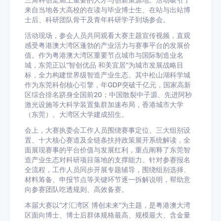
三角科创走廊上重要的人才与创新策源地。活动吸引了
来自当地各大高校的在读与毕业博士生、在站与出站博
士后、科研团队骨干及青年科研学子到场参会。
活动现场，参会人员共同观看大赛主题宣传视频，直观
感受粤港澳大湾区蓬勃的产业活力与赛事平台的发展价
值。作为粤港澳大湾区重要节点城市与国际制造业名
城，东莞正以“智创优品 和美宜居”为城市发展战略目
标，全力构建世界级智造产业生态。其中松山湖科学城
作为东莞科创核心引擎，年GDP突破千亿元，国家高新
区综合排名跻身全国前20；中国散裂中子源、先进阿秒
激光设施等大科学装置集群加速布局，香港城市大学
（东莞）、大湾区大学建成招生。
会上，大赛执委会工作人员围绕赛事定位、三大组别设
置、十大核心赛道及全链条扶持政策展开系统解读，全
面展现赛事的平台价值与发展红利，重点阐释了东莞智
造产业生态对科研项目落地的支撑能力。针对参赛报名
全流程，工作人员同步开展专题辅导，围绕组别选择、
材料筹备、申报节点等关键环节逐一拆解说明，帮助意
向参赛团队吃透规则、高效备赛。
本届大赛以“才汇湾区 博创未来”为主题，是粤港澳大湾
区面向博士、博士后群体规格最高、规模最大、含金量