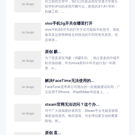
在之前的文章中，我们已经提及西安交通大学第五
轮学科评估的表现可圈可点，新晋的3个A+学科：
机械工程、...
vivo手机5g开关在哪里打开
vivo手机5G开关的打开方式可能因手机型号、系统
版本及运营商网络支持情况的不同而有所差异。但
总体来...
原创 麒...
为了普及原生鸿蒙（鸿蒙5.0），抢占更多的中端手
机市场份额，华为nova系列今年开始计划一年两
更，n...
解决FaceTime无法使用的...
FaceTime是苹果公司推出的一款视频通话应用，广
泛应用于iPhone、iPad和Mac等设备上。...
steam官网无法访问？这个办...
对于广大游戏爱好者而言，Steam平台无疑是获取
最新游戏资讯、购买游戏、与全球玩家互动的重要
阵地。然...
原创 直...