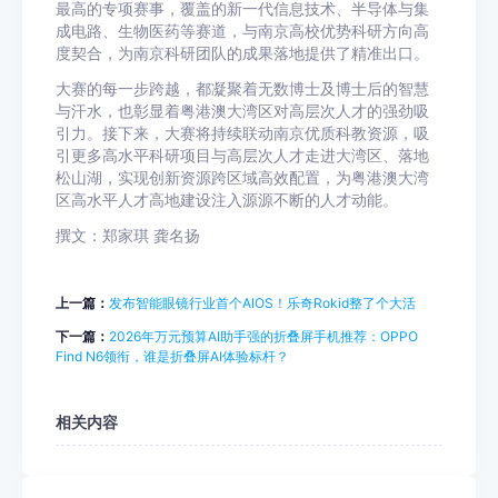
最高的专项赛事，覆盖的新一代信息技术、半导体与集
成电路、生物医药等赛道，与南京高校优势科研方向高
度契合，为南京科研团队的成果落地提供了精准出口。
大赛的每一步跨越，都凝聚着无数博士及博士后的智慧
与汗水，也彰显着粤港澳大湾区对高层次人才的强劲吸
引力。接下来，大赛将持续联动南京优质科教资源，吸
引更多高水平科研项目与高层次人才走进大湾区、落地
松山湖，实现创新资源跨区域高效配置，为粤港澳大湾
区高水平人才高地建设注入源源不断的人才动能。
撰文：郑家琪 龚名扬
上一篇：
发布智能眼镜行业首个AIOS！乐奇Rokid整了个大活
下一篇：
2026年万元预算AI助手强的折叠屏手机推荐：OPPO
Find N6领衔，谁是折叠屏AI体验标杆？
相关内容