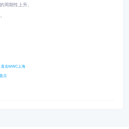
的周期性上升。
底。
｜直击MWC上海
盘点