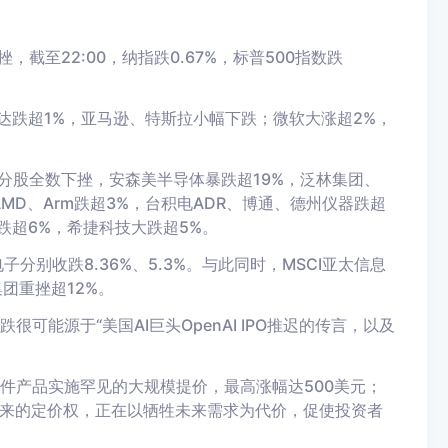
截至22:00，纳指跌0.67%，标普500指数跌
伟达跌超1%，亚马逊、特斯拉小幅下跌；微软大涨超2%，
成分股全数下挫，安森美半导体暴跌超19%，泛林集团、
D、Arm跌超3%，台积电ADR、博通、德州仪器跌超
跌超6%，希捷科技大跌超5%。
别收跌8.36%、5.3%。与此同时，MSCI亚太信息
团重挫超12%。
很可能源于“美国AI巨头OpenAI IPO推迟的传言，以及
硬件产品实施罕见的大规模提价，最高涨幅达500美元；
来的定价权，正在以牺牲未来需求为代价，促使投资者