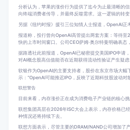
分析认为，苹果的涨价行为提供了迄今为止最清晰的信
向终端消费者传导，并最终反噬需求。这一逻辑的转变
另据《纽约时报》援引三位知情人士报道，OpenAI
报道称，投行曾向OpenAI高管提出两套方案：等待至
快的上市时间窗口。公司CEO萨姆·奥尔特曼明确表
据路透社此前报道，OpenAI已秘密提交美国IPO申
对AI概念股高估值能否在近期获得流动性验证产生疑虑
软银作为OpenAI的主要支持者，股价在东京市场大幅下挫。IG 
示：“OpenAI可能推迟IPO，反映了近期科技股波动
联想警告
目前来看，内存涨价正在成为消费电子产业链的核心挑
联想集团高层在2026年ISC大会上表示，内存价格
种情况还将持续下去。
联想方面表示，尽管主要的DRAM/NAND公司增加