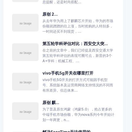
息提醒，还是时尚搭配...
原创 2...
从去年华为用上了麒麟芯片开始，华为的市场
份额就蹭蹭的往上涨，当时抢购的人特别多，
一时间还买不到现货，...
第五轮学科评估对比：西安交大突...
在之前的文章中，我们已经提及西安交通大学
第五轮学科评估的表现可圈可点，新晋的3个
A+学科：机械工程、...
vivo手机5g开关在哪里打开
vivo手机5G开关的打开方式可能因手机型
号、系统版本及运营商网络支持情况的不同而
有所差异。但总体来...
原创 麒...
为了普及原生鸿蒙（鸿蒙5.0），抢占更多的
中端手机市场份额，华为nova系列今年开始计
划一年两更，n...
解决FaceTime无法使用的...