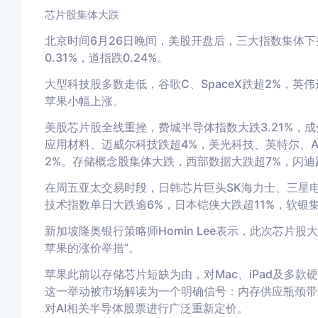
芯片股集体大跌
北京时间6月26日晚间，美股开盘后，三大指数集体下挫，
0.31%，道指跌0.24%。
大型科技股多数走低，谷歌C、SpaceX跌超2%，英
苹果小幅上涨。
美股芯片股全线重挫，费城半导体指数大跌3.21%，
应用材料、迈威尔科技跌超4%，美光科技、英特尔、AM
2%。存储概念股集体大跌，西部数据大跌超7%，闪迪
在周五亚太交易时段，日韩芯片巨头SK海力士、三星电子分
技术指数单日大跌逾6%，日本铠侠大跌超11%，软银集
新加坡隆奥银行策略师Homin Lee表示，此次芯片股大跌
苹果的涨价举措”。
苹果此前以存储芯片短缺为由，对Mac、iPad及多款
这一举动被市场解读为一个明确信号：内存供应瓶颈带
对AI相关半导体股票进行广泛重新定价。