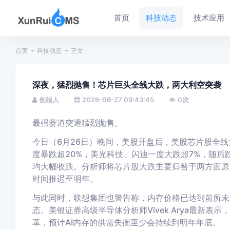
首页
科技动态
技术应用
首页
科技动态
正文
深夜，猛烈抛售！芯片巨头全线大跌，两大利空突袭
创始人
2026-06-27 09:43:45
0
次
最强赛道突遭猛烈抛售。
今日（6月26日）晚间，美股开盘后，美股芯片股全
度暴跌超20%，美光科技、闪迪一度大跌超7%，随后
均大幅收跌。分析师将芯片股大跌主要归咎于两方面原因
时间推迟至明年。
与此同时，联想集团也警告称，内存价格已达到前所未
态。
美银证券高级半导体分析师Vivek Arya最新
革，预计AI内存的供需失衡至少会持续到明年年底。