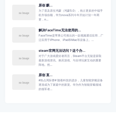
原创 麒...
为了普及原生鸿蒙（鸿蒙5.0），抢占更多的中端手
机市场份额，华为nova系列今年开始计划一年两
更，n...
解决FaceTime无法使用的...
FaceTime是苹果公司推出的一款视频通话应用，广
泛应用于iPhone、iPad和Mac等设备上。...
steam官网无法访问？这个办...
对于广大游戏爱好者而言，Steam平台无疑是获取
最新游戏资讯、购买游戏、与全球玩家互动的重要
阵地。然...
原创 直...
#热点周际赛# 随着科技的进步，儿童智能穿戴设备
逐渐成为了家庭中的新宠。华为作为智能穿戴领域
的领军者...