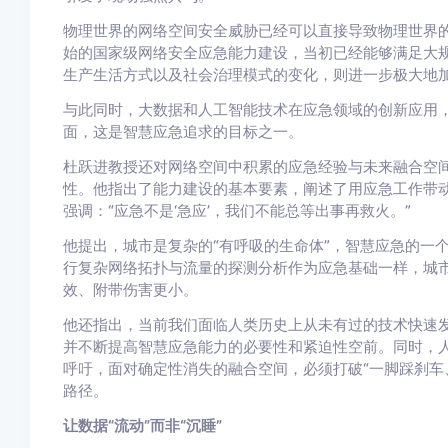
物理世界的网络空间安全威胁已经可以直接导致物理世界的
始的国家级网络安全应急能力建设，当初已经能够满足大
生产生活方式以及社会治理模式的变化，则进一步极大地
与此同时，大数据和人工智能技术在应急领域的创新应用，
面，这是智慧应急追求的目标之一。
杜跃进教授还对网络空间中积累的应急经验与未来融合空
性。他指出了能力建设的基本要素，阐述了用应急工作带动
强调：“应急不是‘急应’，我们不能总等出事再救火。”
他提出，城市是复杂的“有呼吸的生命体”，智慧应急的一
行复杂网络拓扑与流量的探测分析作为应急基础一样，城市
效、附带伤害更小。
他还指出，当前我们面临人类历史上从未有过的技术快速发
并不断提高智慧应急能力的必要性和紧迫性空前。同时，人
呼吁，面对确定性消失的融合空间，必须打破“一脚踩刹车
路径。
让数据“流动”而非“沉睡”