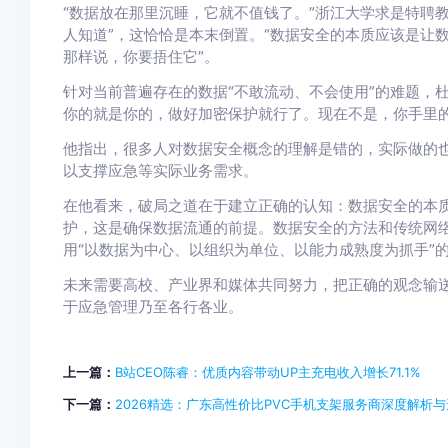
“数据放在那里沉睡，它就不值钱了。”浙江大学求是特聘
人知道”，这恰恰是本末倒置。“数据安全的本质应该是让
那样说，你要捂住它”。
针对当前普遍存在的数据“不敢流动、不会使用”的难题，
你的就是你的，做好加密保护就行了。现在不是，你手里的
他指出，很多人对数据安全概念的理解是错的，实际做的
以支撑应急等实际业务需求。
在他看来，破局之道在于建立正确的认知：数据安全的本
护，这是确保数据流通的前提。数据安全的方法和传统网
用“以数据为中心、以组织为单位、以能力成熟度为抓手”
未来需要高校、产业界和媒体共同努力，把正确的观念输
于应急管理乃至各行各业。
上一篇：
B站CEO陈睿：优质内容带动UP主充电收入增长71.1%
下一篇：
2026精选：广东高性价比PVC手机支架服务商深度解析