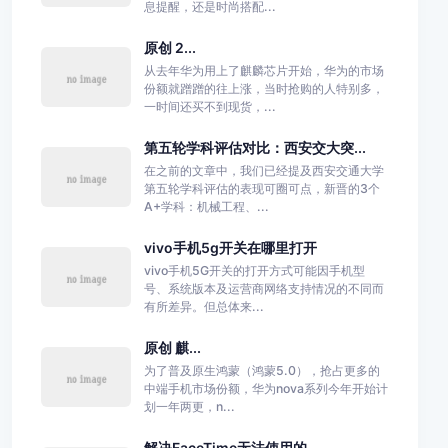
息提醒，还是时尚搭配...
原创 2...
从去年华为用上了麒麟芯片开始，华为的市场
份额就蹭蹭的往上涨，当时抢购的人特别多，
一时间还买不到现货，...
第五轮学科评估对比：西安交大突...
在之前的文章中，我们已经提及西安交通大学
第五轮学科评估的表现可圈可点，新晋的3个
A+学科：机械工程、...
vivo手机5g开关在哪里打开
vivo手机5G开关的打开方式可能因手机型
号、系统版本及运营商网络支持情况的不同而
有所差异。但总体来...
原创 麒...
为了普及原生鸿蒙（鸿蒙5.0），抢占更多的
中端手机市场份额，华为nova系列今年开始计
划一年两更，n...
解决FaceTime无法使用的...