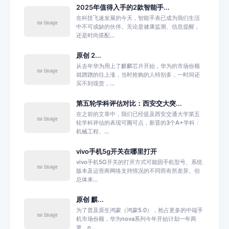
2025年值得入手的2款智能手...
在科技飞速发展的今天，智能手表已成为我们生活
中不可或缺的伙伴。无论是健康监测、信息提醒，
还是时尚搭配...
原创 2...
从去年华为用上了麒麟芯片开始，华为的市场份额
就蹭蹭的往上涨，当时抢购的人特别多，一时间还
买不到现货，...
第五轮学科评估对比：西安交大突...
在之前的文章中，我们已经提及西安交通大学第五
轮学科评估的表现可圈可点，新晋的3个A+学科：
机械工程、...
vivo手机5g开关在哪里打开
vivo手机5G开关的打开方式可能因手机型号、系统
版本及运营商网络支持情况的不同而有所差异。但
总体来...
原创 麒...
为了普及原生鸿蒙（鸿蒙5.0），抢占更多的中端手
机市场份额，华为nova系列今年开始计划一年两
更，n...