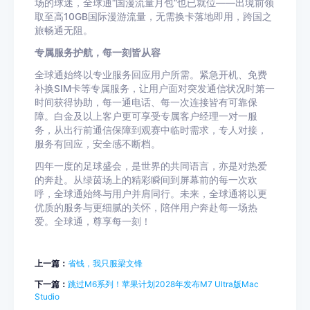
场的球迷，全球通“国漫流量月包”也已就位——出境前领
取至高10GB国际漫游流量，无需换卡落地即用，跨国之
旅畅通无阻。
专属服务护航，每一刻皆从容
全球通始终以专业服务回应用户所需。紧急开机、免费
补换SIM卡等专属服务，让用户面对突发通信状况时第一
时间获得协助，每一通电话、每一次连接皆有可靠保
障。白金及以上客户更可享受专属客户经理一对一服
务，从出行前通信保障到观赛中临时需求，专人对接，
服务有回应，安全感不断档。
四年一度的足球盛会，是世界的共同语言，亦是对热爱
的奔赴。从绿茵场上的精彩瞬间到屏幕前的每一次欢
呼，全球通始终与用户并肩同行。未来，全球通将以更
优质的服务与更细腻的关怀，陪伴用户奔赴每一场热
爱。全球通，尊享每一刻！
上一篇：
省钱，我只服梁文锋
下一篇：
跳过M6系列！苹果计划2028年发布M7 Ultra版Mac
Studio