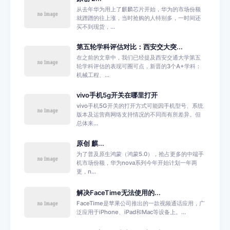
从去年华为用上了麒麟芯片开始，华为的市场份额
就蹭蹭的往上涨，当时抢购的人特别多，一时间还
买不到现货，...
第五轮学科评估对比：西安交大突...
在之前的文章中，我们已经提及西安交通大学第五
轮学科评估的表现可圈可点，新晋的3个A+学科：
机械工程、...
vivo手机5g开关在哪里打开
vivo手机5G开关的打开方式可能因手机型号、系统
版本及运营商网络支持情况的不同而有所差异。但
总体来...
原创 麒...
为了普及原生鸿蒙（鸿蒙5.0），抢占更多的中端手
机市场份额，华为nova系列今年开始计划一年两
更，n...
解决FaceTime无法使用的...
FaceTime是苹果公司推出的一款视频通话应用，广
泛应用于iPhone、iPad和Mac等设备上。...