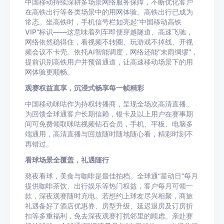
中国移动持续深耕多场景网络服务保障，不断优化客户
在高铁出行等各类场景中的用网体验。高铁出行已成为
常态。坐高铁时，手机信号栏如亮起“中国移动高铁
VIP”标识——这意味着列车即便穿越隧道、高速飞驰，
网络依然稳得住，看视频不转圈、玩游戏不掉线、开视
频会议不卡壳。依托AI智能调度，网络还能“未雨绸缪”，
提前识别高铁用户并预留通道，让高速移动场景下的用
网体验更顺畅。
观赛权益直享，沉浸式畅享每一帧精彩
中国移动咪咕作为持权转播商，呈现全场次高清直播。
为回馈全球通客户长期信赖，银卡及以上用户在赛事期
间可免费领取咪咕视频钻石会员，手机、平板、电脑多
端通用，高清直播与回放随时随地随心看，精彩时刻不
再错过。
看球场景全覆盖，礼遇随行
熬夜看球，美食与咖啡是最佳拍档。全球通“星动日”每月
提供咖啡茶饮、出行娱乐等热门权益，客户每月可领一
款，深夜观赛随时充电。若想约上球友尽兴相聚，商旅
礼遇备好了酒店优惠券、房型升级、延迟退房及订房折
扣等多重福利，免去深夜观赛打扰邻里的顾虑。亲赴赛