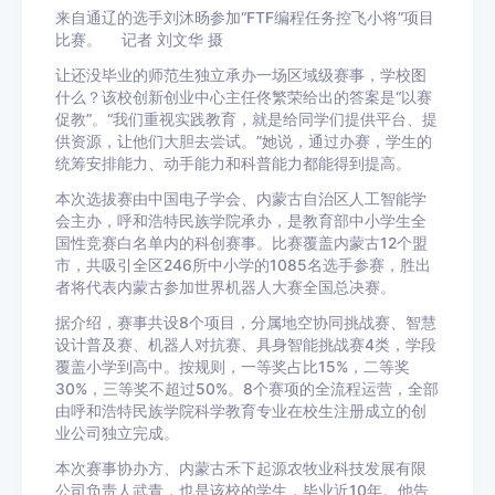
来自通辽的选手刘沐旸参加“FTF编程任务控飞小将”项目
比赛。 记者 刘文华 摄
让还没毕业的师范生独立承办一场区域级赛事，学校图
什么？该校创新创业中心主任佟繁荣给出的答案是“以赛
促教”。“我们重视实践教育，就是给同学们提供平台、提
供资源，让他们大胆去尝试。”她说，通过办赛，学生的
统筹安排能力、动手能力和科普能力都能得到提高。
本次选拔赛由中国电子学会、内蒙古自治区人工智能学
会主办，呼和浩特民族学院承办，是教育部中小学生全
国性竞赛白名单内的科创赛事。比赛覆盖内蒙古12个盟
市，共吸引全区246所中小学的1085名选手参赛，胜出
者将代表内蒙古参加世界机器人大赛全国总决赛。
据介绍，赛事共设8个项目，分属地空协同挑战赛、智慧
设计普及赛、机器人对抗赛、具身智能挑战赛4类，学段
覆盖小学到高中。按规则，一等奖占比15%，二等奖
30%，三等奖不超过50%。8个赛项的全流程运营，全部
由呼和浩特民族学院科学教育专业在校生注册成立的创
业公司独立完成。
本次赛事协办方、内蒙古禾下起源农牧业科技发展有限
公司负责人武青，也是该校的学生，毕业近10年。他告