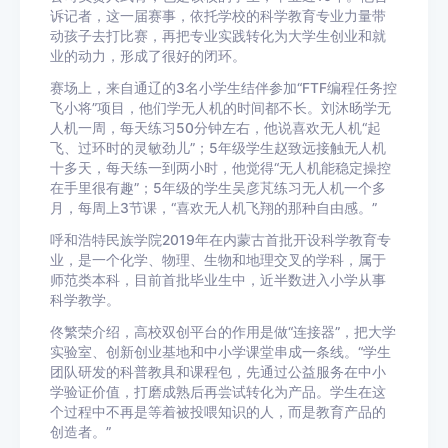
诉记者，这一届赛事，依托学校的科学教育专业力量带
动孩子去打比赛，再把专业实践转化为大学生创业和就
业的动力，形成了很好的闭环。
赛场上，来自通辽的3名小学生结伴参加“FTF编程任务控
飞小将”项目，他们学无人机的时间都不长。刘沐旸学无
人机一周，每天练习50分钟左右，他说喜欢无人机“起
飞、过环时的灵敏劲儿”；5年级学生赵致远接触无人机
十多天，每天练一到两小时，他觉得“无人机能稳定操控
在手里很有趣”；5年级的学生吴彦芃练习无人机一个多
月，每周上3节课，“喜欢无人机飞翔的那种自由感。”
呼和浩特民族学院2019年在内蒙古首批开设科学教育专
业，是一个化学、物理、生物和地理交叉的学科，属于
师范类本科，目前首批毕业生中，近半数进入小学从事
科学教学。
佟繁荣介绍，高校双创平台的作用是做“连接器”，把大学
实验室、创新创业基地和中小学课堂串成一条线。“学生
团队研发的科普教具和课程包，先通过公益服务在中小
学验证价值，打磨成熟后再尝试转化为产品。学生在这
个过程中不再是等着被投喂知识的人，而是教育产品的
创造者。”