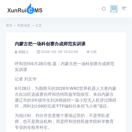
首页
科技动态
正文
内蒙古把一场科创赛办成师范实训课
创始人
2026-06-29 15:02:00
0
次
呼和浩特6月28日电 题：内蒙古把一场科创赛办成师范
实训课
记者 刘文华
6月28日，为期两天的2026年WRC世界机器人大赛内蒙
古自治区选拔赛在呼和浩特民族学院收官。来自内蒙古
通辽市的3年级学生刘沐旸操控一架小型无人机穿过障碍
环，用时2分09秒完成“FTF编程任务控飞小将”项目。
为他计时、判分并负责整个赛场运营的，不是带队老
师，也不是商业机构，而是呼和浩特民族学院科学教育
专业的在校本科生。