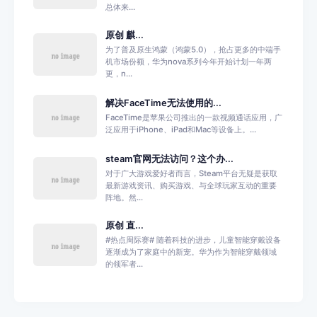
总体来...
原创 麒...
为了普及原生鸿蒙（鸿蒙5.0），抢占更多的中端手
机市场份额，华为nova系列今年开始计划一年两
更，n...
解决FaceTime无法使用的...
FaceTime是苹果公司推出的一款视频通话应用，广
泛应用于iPhone、iPad和Mac等设备上。...
steam官网无法访问？这个办...
对于广大游戏爱好者而言，Steam平台无疑是获取
最新游戏资讯、购买游戏、与全球玩家互动的重要
阵地。然...
原创 直...
#热点周际赛# 随着科技的进步，儿童智能穿戴设备
逐渐成为了家庭中的新宠。华为作为智能穿戴领域
的领军者...