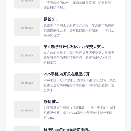
中不可或缺的伙伴。无论是健康监测、信息提醒，
还是时尚搭配...
原创 2...
从去年华为用上了麒麟芯片开始，华为的市场份额
就蹭蹭的往上涨，当时抢购的人特别多，一时间还
买不到现货，...
第五轮学科评估对比：西安交大突...
在之前的文章中，我们已经提及西安交通大学第五
轮学科评估的表现可圈可点，新晋的3个A+学科：
机械工程、...
vivo手机5g开关在哪里打开
vivo手机5G开关的打开方式可能因手机型号、系统
版本及运营商网络支持情况的不同而有所差异。但
总体来...
原创 麒...
为了普及原生鸿蒙（鸿蒙5.0），抢占更多的中端手
机市场份额，华为nova系列今年开始计划一年两
更，n...
解决FaceTime无法使用的...