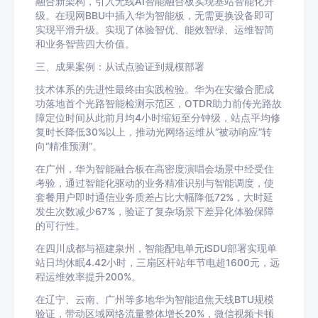
融合新架构，引入无线AI智能融合板实现基站智能化升
级。在现网BBU中插入华为智能板，无需更换设备即可
实现平滑升级。实现了体验智优、能效智绿、运维智简
和业务智营四大价值。
三、成果案例：从试点验证到规模部署
技术体系的先进性最终由实践检验。华为在安徽合肥成
功落地首个光路智能检测示范区，OTDR助力前传光路故
障定位时间从此前月均4小时缩短至分钟级，站点平均修
复时长降低30%以上，推动光网络运维从“被动响应”转
向“精准预测”。
在广州，华为智能融合板在高密度演唱会场景中经受住
考验，通过智能化驱动的业务精准识别与智能调度，使
套餐用户即时通信业务质差占比大幅降低72%，大时延
发生次数减少67%，验证了复杂场景下差异化体验保障
的可行性。
在四川成都与福建泉州，智能配电单元iSDU部署实现单
站日均休眠4.42小时，三扇区杆站年节电超1600元，远
程运维效率提升200%。
在辽宁、云南、广州等多地华为智能追焦天线BTU规模
验证，带动区域网络流量整体增长20%，微信视频卡顿