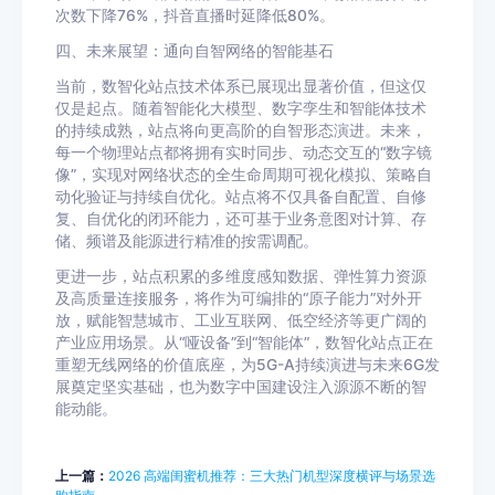
次数下降76%，抖音直播时延降低80%。
四、未来展望：通向自智网络的智能基石
当前，数智化站点技术体系已展现出显著价值，但这仅
仅是起点。随着智能化大模型、数字孪生和智能体技术
的持续成熟，站点将向更高阶的自智形态演进。未来，
每一个物理站点都将拥有实时同步、动态交互的“数字镜
像”，实现对网络状态的全生命周期可视化模拟、策略自
动化验证与持续自优化。站点将不仅具备自配置、自修
复、自优化的闭环能力，还可基于业务意图对计算、存
储、频谱及能源进行精准的按需调配。
更进一步，站点积累的多维度感知数据、弹性算力资源
及高质量连接服务，将作为可编排的“原子能力”对外开
放，赋能智慧城市、工业互联网、低空经济等更广阔的
产业应用场景。从“哑设备”到“智能体”，数智化站点正在
重塑无线网络的价值底座，为5G-A持续演进与未来6G发
展奠定坚实基础，也为数字中国建设注入源源不断的智
能动能。
上一篇：
2026 高端闺蜜机推荐：三大热门机型深度横评与场景选