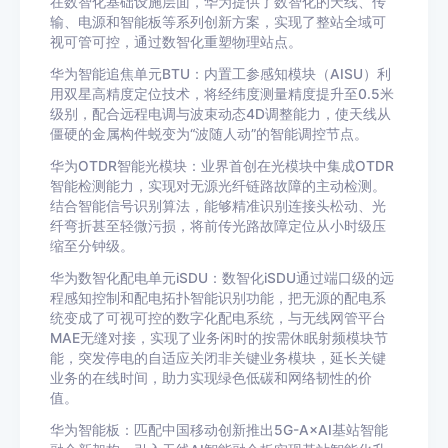
在数智化基础设施层面，华为提供了数智化的天线、传
输、电源和智能板等系列创新方案，实现了整站全域可
视可管可控，通过数智化重塑物理站点。
华为智能追焦单元BTU：内置工参感知模块（AISU）利
用双星高精度定位技术，将经纬度测量精度提升至0.5米
级别，配合远程电调与波束动态4D调整能力，使天线从
僵硬的金属构件蜕变为“波随人动”的智能调控节点。
华为OTDR智能光模块：业界首创在光模块中集成OTDR
智能检测能力，实现对无源光纤链路故障的主动检测。
结合智能信号识别算法，能够精准识别连接头松动、光
纤弯折甚至轻微污损，将前传光路故障定位从小时级压
缩至分钟级。
华为数智化配电单元iSDU：数智化iSDU通过端口级的远
程感知控制和配电拓扑智能识别功能，把无源的配电系
统变成了可视可控的数字化配电系统，与无线网管平台
MAE无缝对接，实现了业务闲时的按需休眠射频模块节
能，突发停电的自适应关闭非关键业务模块，延长关键
业务的在线时间，助力实现绿色低碳和网络韧性的价
值。
华为智能板：匹配中国移动创新推出5G-A×AI基站智能