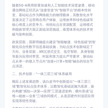
随着5G-A商用部署加速和人工智能技术深度渗透，移动
通信网络正经历从“连接管道”向“智能平台”的根本性转
变。基站站点作为网络能力的物理载体，其数智化水平
直接决定了运营商在用户体验、运维效率和绿色低碳等
核心维度上的竞争力。传统站点在资源配置、运维模式
和能效管理方面正面临深层挑战，亟需体系化的技术突
破与架构创新。
政策层面，国家明确提出建设“智能敏捷、绿色低碳”的智
能化综合性数字信息基础设施，为站点技术创新锚定了
方向。业务层面，XR沉浸式交互、低空智联、具身智能
等新兴应用对带宽、时延和算力提出严苛要求，驱动站
点从单一的接入节点向“连接+计算+智能”融合的综合节
点演进。
二、技术创新：“一体三层三域”体系破局
顺应上述发展趋势，该白皮书中创新提出“一体三层三
域”数智化站点技术体系，以数智化基础设施为底座，纵
向构建“感知—决策—应用”三层递进架构，横向形成“运
维—能效—业务”三域协同模式，从底层硬件到顶层应用
实现系统性突破。