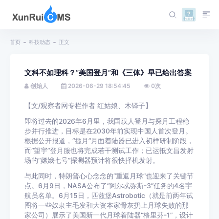
首页
科技动态
正文
文科不如理科？“美国登月”和《三体》早已给出答案
创始人
2026-06-29 18:54:45
0
次
【文/观察者网专栏作者 红姑娘、木铎子】
即将过去的2026年6月里，我国载人登月与探月工程稳
步并行推进，目标是在2030年前实现中国人首次登月。
根据公开报道，“揽月”月面着陆器已进入初样研制阶段，
而“望宇”登月服也将完成若干测试工作；已运抵文昌发射
场的“嫦娥七号”探测器预计将很快择机发射。
与此同时，特朗普心心念念的“重返月球”也迎来了关键节
点。6月9日，NASA公布了“阿尔忒弥斯-3”任务的4名宇
航员名单。6月15日，匹兹堡Astrobotic（就是前两年试
图将一些奴隶主毛发和大资本家骨灰扔上月球失败的那
家公司）展示了美国新一代月球着陆器“格里芬-1”，设计