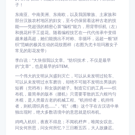
子！
东南亚、中南美洲、东南欧，以及我国黎族、土家族和
部分汉族农村地区的妇女，至今仍保留着这种古老的技
能——凭超强的精密心算“编程”能力，用背带织机（左）
和挑花杆手工提花。随着编程技艺在一代代传承中变得
越来越高超，她们能挑出不对称、非循环，远超一般“絣
织”范畴的极其生动的花纹图样（右图为尤卡坦玛雅女子
常见的彩花发带）
李白说：“大块假我以文章。”纺织技术，不仅是最早
的“文章”，也是最早的STEM。
一个伟大的文明从兴盛到灭亡，可以从未发明过轮车、
可以从未发明过水车磨坊，却绝不可能不发明出男孩的
短裤（兜裆布）和女孩的裙子。制造它们的工具——织
布机，最简单的版本（腰机）只需要零散的五六根均匀
木棍，是人类最古老的机械工程。“机持经者，机持纬
者，则机谓织具也……”，“机”（機）这个字在古汉语中单
独出现时，绝大多数语境中的意思就是织布机。
鸡鸣入机织，夜夜不得息；不闻机杼声，唯闻女叹息。
问女何所思，问女何所忆？三日断五匹，大人故嫌迟。