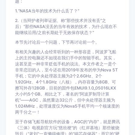
题：
1.“NASA当年的技术为什么丢了？”
2.（当辩护者列举证据、称“那些技术并没有丢”之
后）“那些NASA没丢的当年有效的技术，为什么现在不
能继续沿用/之前长期处于无效保存状态？”
本节先讨论后一个问题，下节再讨论前一个。
有相关兴趣的人会经常听到的一种形容是，阿波罗飞船
上的主控电脑还不如现在我们手中的智能手机。其实，
这甚至是一种非常贬低手机的说法。本文作者之一是个
非常恋旧的人，至今还在用2019年发布的华为Nova 5T
手机；它的中央处理器主频为2个2.6GHz、2个
1.92GHz、4个1.8GHz（八核），内存容量为8GB、可
擦写外存128GB，目前的固件包EMUI9.1.0_05016LKX
大小约5个GB。相比之下，著名的“阿波罗制导计算
机”——AGC，虽然重达32公斤，但中央处理器主频为
1.024MHz，处理速度仅为Nova5手机平均一个核速度的
两千分之一！
至于存储飞船导航软件的设备，AGC的“内存”，就是腾讯
《三体》电视剧官方玩“慈欣梗”的（红岸基地）那些被烧
毁后（“老刘”一直懒得修理）的“磁芯存储器”；而它的“硬