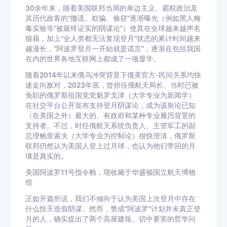
30余年来，随着美国联邦当局的单边主义、霸权政治及
其历代政客的“撒谎、欺骗、偷窃”逐渐曝光（例如黑人梅
毒实验等“被最终证实的阴谋论”）使其在全球越来越声名
狼藉，加上“全人类都无法复现登月”状态的累计时间越来
越漫长，“阿波罗登月一开始就是谎言”，逐渐在包括我国
在内的世界各地互联网上都成了一项显学。
随着2014年以来俄乌冲突背景下俄美官方-民间关系均快
速走向敌对，2023年底，曾担任俄航天局长、当时已被
免职的俄罗斯祖国党党魁罗戈津（大学专业为新闻学）
在社交平台公开宣布支持登月阴谋论，成为该舆论已知
（在美国之外）最大的、有政府和某种专业履历背景的
支持者。不过，时任俄航天系统负责人、主管军工的副
总理鲍里索夫（大学专业为控制论）很快澄清，俄罗斯
联邦仍然认为美国人登上过月球，也认为他们带回的月
壤是真实的。
美国阿波罗11号指令舱，现收藏于华盛顿国立航天博物
馆
正如开篇所说，我们不倾向于认为美国上次登月中存在
什么惊天造假阴谋。然而，赞成“阿波罗”计划并未真正登
月的人，确实提出了两个高屋建瓴、切中要害的哲学问