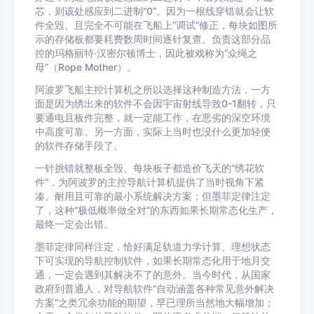
芯，则该处感应到二进制“0”。因为一根线穿错就会让软
件全毁、且完全不可能在飞船上“调试”修正，每块如图所
示的存储板都要耗费数周时间逐针复查。负责这部分品
控的玛格丽特·汉密尔顿博士，因此被戏称为“众绳之
母”（Rope Mother）。
阿波罗飞船主控计算机之所以选择这种制造方法，一方
面是因为绣出来的软件不会因宇宙射线导致0-1翻转，只
要通电且板件完整，就一定能工作，在恶劣的深空环境
中高度可靠。另一方面，实际上当时也没什么更加轻便
的软件存储手段了。
一针挑错就整板全毁、每块板子都造价飞天的“绣花软
件”，为阿波罗的主控导航计算机提供了当时视角下紧
凑、耐用且可靠的最小系统解决方案；但墨菲定律注定
了，这种“极低概率做全对”的东西如果长期常态化生产，
最终一定会出错。
墨菲定律同样注定，恰好满足轨道力学计算、理想状态
下可实现的导航控制软件，如果长期常态化用于地月交
通，一定会遇到其解决不了的意外。当今时代，从国家
政府到普通人，对导航软件“自动涵盖各种常见意外解决
方案”之类冗余功能的期望，早已理所当然地大幅增加；