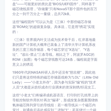
盘”——可能更好的类比是“BIOS/UEFI固件”，同样基于
磁芯绕线原理，“存储量”只有Nova5T那个固件包的百万
分之一到千万分之一量级，总共72kB。
这些“编程固件”可以认为是《三体》中那些磁芯存储
器“ROM化”的超级复杂版。具体说，它是用“绣花”实现
的：
《三体》世界观内叶文洁成为技术骨干后，红岸基地最
新的国产计算机大概率已装备上了清华大学计算机系改
良的三度三线存储器，每个磁芯穿过“X选址”、“Y选
址”、“读出-禁止”三条导线。相比之下，阿波罗AGC的
ROM（如图）每个磁芯穿线数可达24条，编程就是字面
意义上的绣花
1960年代的NASA科研人员中还没有“慈欣梗”，因此他
们只是将这些特殊的磁芯存储器戏称为“LOL”（Little Old
Lady）——“小老太外存”，因为参与实际“编”程的“技术
人员”大都是从纺织成衣行业调来的资深刺绣/织花女工。
这些“小老太”们将编译成机器语言、打印到打孔纸带上的
导航控制软件用长针再次“编译”，形成按复杂图案围绕铁
氧体磁芯阵列穿引的导线组：若一根导线从一个磁芯内
穿过，则通电后该处感应到二进制“1”；若其绕过一个磁