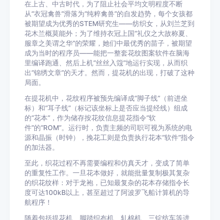
在上古、中古时代，为了阻止社会平均文明程度不断
从“衣冠禽兽”滑落为“纯粹禽兽”的自发趋势，每个女孩都
被期望成为优秀的STEM研究生——纺织女，从刘兰芝到
花木兰概莫能外；为了维持衣冠上国“礼仪之大故称夏、
服章之美谓之华”的荣耀，她们中最优秀的苗子，被期望
成为当时的程序员——能把一整套花纹图案软件在脑海
里编译跑通、然后上机“丝丝入簆”地运行实现，从而织
出“锦绣文章”的天才。然而，提花机的出现，打破了这种
局面。
在提花机中，花纹程序被预先编译成“脚子线”（前进坐
标）和“耳子线”（标记该坐标上是否应当提经线）组成
的“花本”，作为储存按花纹信息提花指令“软
件”的“ROM”。运行时，负责主频的司职可视为系统的电
源和晶振（时钟），挽花工则是负责执行花本“软件”指令
的加法器。
至此，织花过程不再需要编程和仿真天才，变成了简单
的重复性工作。一旦花本做好，就能批量复制极其复杂
的织花纹样：对于龙袍，已知最复杂的花本存储指令长
度可达100kB以上，甚至超过了阿波罗飞船计算机的导
航程序！
随着包括提花机、脚踏织布机、轧棉机、三锭纺车等进