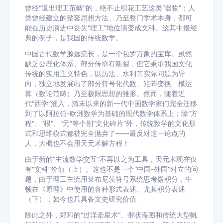
曾经“退出理工范畴”的，绝不止织花工艺这类“器物”；人
类曾经建立的整套思想方法、乃至整门学术本身，都可
能在历史演进中丧失“理工”地位演变成文科。这其中最经
典的例子，是我国的传统数学。
中国古代数学源远流长，是一个包罗万象的宝库。虽然
缺乏公理化体系、部分传承有断裂，但它秉承我国文化
传统的实用主义特色，以历法、水利等实际问题为导
向，独立地发展出了部分符号化代数、矩阵变换、模运
算（数论范畴）乃至极限思想的雏形。然而，随着近
代“西学”涌入，清末以来的新一代中国数学家们完全迁移
到了以阿拉伯-欧洲数学为基础的现代数学体系上；除“方
程”、“根”、“元”等个别“文化碎片”外，传统数学的文化形
式和思维模式都被完全抛弃了——最反对这一论点的
人，大概也不会用天元术解方程！
由于新的“主流数学交互”不再以之为工具，天元术现在仅
有“文科”价值（上）。这也不是一个“中国-外国”对立的问
题，由于理工主流用莱布尼茨符号系统思考微积分，牛
顿在《原理》中使用的各种形式表述、尤其积分表述
（下），如今也只具备文史研究价值
除此之外，郑和的“过洋牵星术”、带状海图和传统大型帆