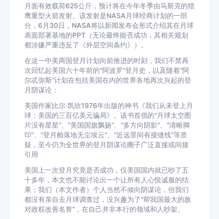
月面有效载荷625公斤，预计将在今年冬季由马斯克的猎
鹰重型火箭发射。该发射是NASA月球经商计划的一部
分，6月30日，NASA将以新闻发布会形式介绍其在月球
表面部署基地的PPT（无论最终能否成功，其相关规划
都涉嫌严重违反了《外层空间条约》）。
在这一中美两国登月计划向前推进的时刻，我们不禁再
次回忆起美国六十年前的“阿波罗”登月史，以及随着“阿
尔忒弥斯”计划在包括美国在内的世界各地再次兴起的登
月阴谋论：
美国作家比尔·凯欣1976年出版的神书《我们从未登上月
球：美国的三百亿美元骗局》。该书首倡的“月球太空图
片没有星星”、“美国国旗飘扬”、“多方向阴影”、“清晰脚
印”、“登月舱落地无尘埃云”、“近远景间有接缝线”等质
疑，至今仍为全世界的登月阴谋论圈子广泛直接或间接
引用
美国上一次登月究竟是否成功，仅美国国内就已吵了五
十多年，本文也不能讨论出一个让所有人心悦诚服的结
果；我们（本文作者）个人当然不倾向阴谋论，但我们
都没有亲自去月球调查过，没兴趣为了“帮我国最大的敌
对政权改善名誉”，在自己并非本行的领域和人吵架。