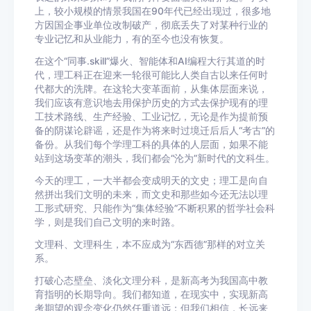
上，较小规模的情景我国在90年代已经出现过，很多地
方因国企事业单位改制破产，彻底丢失了对某种行业的
专业记忆和从业能力，有的至今也没有恢复。
在这个“同事.skill”爆火、智能体和AI编程大行其道的时
代，理工科正在迎来一轮很可能比人类自古以来任何时
代都大的洗牌。在这轮大变革面前，从集体层面来说，
我们应该有意识地去用保护历史的方式去保护现有的理
工技术路线、生产经验、工业记忆，无论是作为提前预
备的阴谋论辟谣，还是作为将来时过境迁后后人“考古”的
备份。从我们每个学理工科的具体的人层面，如果不能
站到这场变革的潮头，我们都会“沦为”新时代的文科生。
今天的理工，一大半都会变成明天的文史；理工是向自
然拼出我们文明的未来，而文史和那些如今还无法以理
工形式研究、只能作为“集体经验”不断积累的哲学社会科
学，则是我们自己文明的来时路。
文理科、文理科生，本不应成为“东西德”那样的对立关
系。
打破心态壁垒、淡化文理分科，是新高考为我国高中教
育指明的长期导向。我们都知道，在现实中，实现新高
考期望的观念变化仍然任重道远；但我们相信，长远来