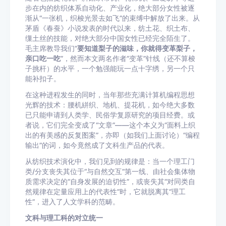
步在内的纺织体系自动化、产业化，绝大部分女性被逐
渐从“一张机，织梭光景去如飞”的束缚中解放了出来。从
茅盾《春蚕》小说发表的时代以来，纺土花、织土布、
缫土丝的技能，对绝大部分中国女性已经完全陌生了。
毛主席教导我们“
要
知道梨子的滋味，你就得变革梨子，
亲口吃一吃
”，然而本文两名作者“变革”针线（还不算梭
子挑杆）的水平，一个勉强能玩一点十字绣，另一个只
能补扣子。
在这种进程发生的同时，当年那些充满计算机编程思想
光辉的技术：腰机絣织、地机、提花机，如今绝大多数
已只能申请到人类学、民俗学复原研究的项目经费。或
者说，它们完全变成了“文章”——这个本义为“面料上织
出的有美感的反复图案”，亦即（如我们上面讨论）“编程
输出”的词，如今竟然成了文科生产品的代表。
从纺织技术演化中，我们见到的规律是：当一个理工门
类/分支丧失其位于“与自然交互”第一线、由社会集体物
质需求决定的“自身发展的迫切性”，或丧失其“对同类自
然规律在定量应用上的代表性”时，它就脱离其“理工
性”，进入了人文学科的范畴。
文科与理工科的对立统一