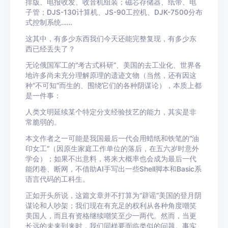
排版、电报收发、收音机组装；磁芯存储器、纸带、电
子管；DJS-130计算机、JS-90工控机、DJK-7500分布
式控制系统……
这其中，有多少东西我们今天还能完整复现，有多少东
西已经丢失了？
无论俄国军工的“考古式科研”、美国的去工业化、世界各
地许多尚未充分理解原理的遗迹文物（当然，还有因这
种“不可知”而生的、围绕它们的各种阴谋论），本质上都
是一件事：
人类文明延续某个特定分支经验技艺的能力，其实是非
常脆弱的。
本文作者之一可能是我国最后一代会用蜡纸和铁笔的“油
印女工”（因原生家庭工作单位的落后，在五六岁时意外
学会）；如果不出意料，将来大概率也会成为最后一代
能闭卷、断网，不借助AI手写出一些Shell脚本和Basic系
语言代码的工科生。
正如开头所说，这篇文章并不打算为“辟谣”美国的登月阴
谋论和人吵架；我们现在有充足的权利从各种角度嘲笑
美国人，而且有资格继续嘲笑至少一两代。然而，当更
长远的未来到来时，我们同样要面临类似的问题。事实