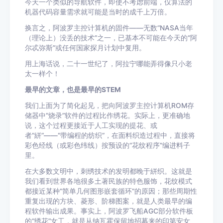
今天一个类似的导航软件，即使不考虑前端，仅算法的
机器代码容量需求就可能是当时的成千上万倍。
换言之，阿波罗主控计算机的固件——无数“NASA当年
（理论上）没丢的技术”之一，已基本不可能在今天的“阿
尔忒弥斯”或任何国家探月计划中复用。
用上海话说，二十一世纪了，阿拉宁哪能弄得像只小老
太一样个！
最早的文章，也是最早的STEM
我们上面为了简化起见，把向阿波罗主控计算机ROM存
储器中“烧录”软件的过程比作绣花。实际上，更准确地
说，这个过程更接近于人工实现的提花、或
者“絣”——“带编程的纺织”，在面料织造过程中，直接将
彩色经线（或彩色纬线）按预设的“花纹程序”编进料子
里。
在大多数文明中，刺绣技术的发明都晚于絣织。这就是
我们看到世界各地很多土著民族的特色服饰，花纹模式
都接近某种“简单几何图形嵌套循环”的原因；那些周期性
重复出现的方块、菱形、阶梯图案，就是人类最早的编
程软件输出成果。事实上，阿波罗飞船AGC部分软件板
的“绣花”女工，就是从纳瓦霍保留地招募来的印第安女