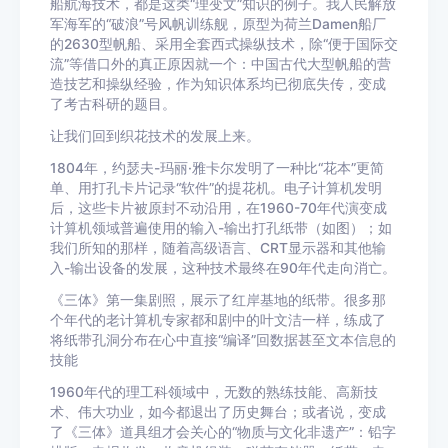
船航海技术，都是这类“理变文”知识的例子。我人民解放
军海军的“破浪”号风帆训练舰，原型为荷兰Damen船厂
的2630型帆船、采用全套西式操纵技术，除“便于国际交
流”等借口外的真正原因就一个：中国古代大型帆船的营
造技艺和操纵经验，作为知识体系均已彻底失传，变成
了考古科研的题目。
让我们回到织花技术的发展上来。
1804年，约瑟夫-玛丽·雅卡尔发明了一种比“花本”更简
单、用打孔卡片记录“软件”的提花机。电子计算机发明
后，这些卡片被原封不动沿用，在1960-70年代演变成
计算机领域普遍使用的输入-输出打孔纸带（如图）；如
我们所知的那样，随着高级语言、CRT显示器和其他输
入-输出设备的发展，这种技术最终在90年代走向消亡。
《三体》第一集剧照，展示了红岸基地的纸带。很多那
个年代的老计算机专家都和剧中的叶文洁一样，练成了
将纸带孔洞分布在心中直接“编译”回数据甚至文本信息的
技能
1960年代的理工科领域中，无数的熟练技能、高新技
术、伟大功业，如今都退出了历史舞台；或者说，变成
了《三体》道具组才会关心的“物质与文化非遗产”：铅字