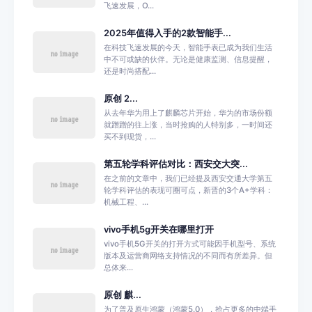
飞速发展，O...
2025年值得入手的2款智能手...
在科技飞速发展的今天，智能手表已成为我们生活
中不可或缺的伙伴。无论是健康监测、信息提醒，
还是时尚搭配...
原创 2...
从去年华为用上了麒麟芯片开始，华为的市场份额
就蹭蹭的往上涨，当时抢购的人特别多，一时间还
买不到现货，...
第五轮学科评估对比：西安交大突...
在之前的文章中，我们已经提及西安交通大学第五
轮学科评估的表现可圈可点，新晋的3个A+学科：
机械工程、...
vivo手机5g开关在哪里打开
vivo手机5G开关的打开方式可能因手机型号、系统
版本及运营商网络支持情况的不同而有所差异。但
总体来...
原创 麒...
为了普及原生鸿蒙（鸿蒙5.0），抢占更多的中端手