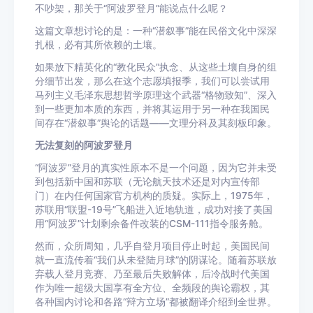
不吵架，那关于“阿波罗登月”能说点什么呢？
这篇文章想讨论的是：一种“潜叙事”能在民俗文化中深深
扎根，必有其所依赖的土壤。
如果放下精英化的“教化民众”执念、从这些土壤自身的组
分细节出发，那么在这个志愿填报季，我们可以尝试用
马列主义毛泽东思想哲学原理这个武器“格物致知”、深入
到一些更加本质的东西，并将其运用于另一种在我国民
间存在“潜叙事”舆论的话题——文理分科及其刻板印象。
无法复刻的阿波罗登月
“阿波罗”登月的真实性原本不是一个问题，因为它并未受
到包括新中国和苏联（无论航天技术还是对内宣传部
门）在内任何国家官方机构的质疑。实际上，1975年，
苏联用“联盟-19号”飞船进入近地轨道，成功对接了美国
用“阿波罗”计划剩余备件改装的CSM-111指令服务舱。
然而，众所周知，几乎自登月项目停止时起，美国民间
就一直流传着“我们从未登陆月球”的阴谋论。随着苏联放
弃载人登月竞赛、乃至最后失败解体，后冷战时代美国
作为唯一超级大国享有全方位、全频段的舆论霸权，其
各种国内讨论和各路“辩方立场”都被翻译介绍到全世界。