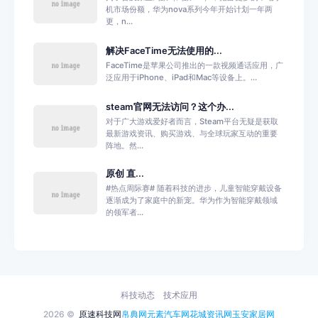
机市场份额，华为nova系列今年开始计划一年两
更，n...
解决FaceTime无法使用的...
FaceTime是苹果公司推出的一款视频通话应用，广
泛应用于iPhone、iPad和Mac等设备上。...
steam官网无法访问？这个办...
对于广大游戏爱好者而言，Steam平台无疑是获取
最新游戏资讯、购买游戏、与全球玩家互动的重要
阵地。然...
原创 直...
#热点周际赛# 随着科技的进步，儿童智能穿戴设备
逐渐成为了家庭中的新宠。华为作为智能穿戴领域
的领军者...
科技动态
技术应用
2026 ©
原速科技网
帛典网
元素汽车网
花城资讯网
玉安家居网