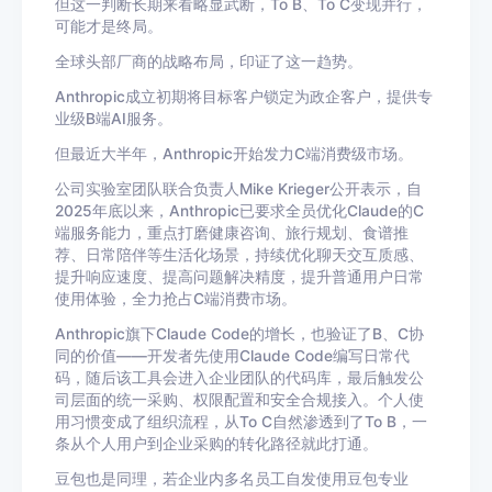
但这一判断长期来看略显武断，To B、To C变现并行，
可能才是终局。
全球头部厂商的战略布局，印证了这一趋势。
Anthropic成立初期将目标客户锁定为政企客户，提供专
业级B端AI服务。
但最近大半年，Anthropic开始发力C端消费级市场。
公司实验室团队联合负责人Mike Krieger公开表示，自
2025年底以来，Anthropic已要求全员优化Claude的C
端服务能力，重点打磨健康咨询、旅行规划、食谱推
荐、日常陪伴等生活化场景，持续优化聊天交互质感、
提升响应速度、提高问题解决精度，提升普通用户日常
使用体验，全力抢占C端消费市场。
Anthropic旗下Claude Code的增长，也验证了B、C协
同的价值——开发者先使用Claude Code编写日常代
码，随后该工具会进入企业团队的代码库，最后触发公
司层面的统一采购、权限配置和安全合规接入。个人使
用习惯变成了组织流程，从To C自然渗透到了To B，一
条从个人用户到企业采购的转化路径就此打通。
豆包也是同理，若企业内多名员工自发使用豆包专业