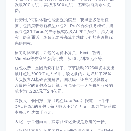
强版200元/月、高级版500元/月，基础功能则永久免
费。
付费用户可以体验性能更强的模型，获得更多使用额
度，包括搭载最新模型豆包2.1 Pro的办公任务模式、搭
载豆包2.1 Turbo的专家模式以及AI PPT /表格、深入研
究、语音通话、录音纪要等高算力功能，外加高峰期优
先使用权。
横向对比来看，豆包的定价不算贵。Kimi、智谱、
MiniMax等友商的会员付费，从49元到79元不等。
豆包收费，是因为烧不起了。字节跳动2026年资本支出
预计超过2000亿元人民币，较之前的计划增加了25%，
大头投向AI基础设施建设。国联民生证券的测算显示，
以最便宜的豆包模型计算，豆包提供一天免费AI服务的
成本为1.32亿元至2.4亿元。
高投入，低回报。据《晚点LatePost》报道，上半年
DAU达2亿的豆包，每天收入不足百万元，算力与运营成
本每天可达数千万元。
因此，于豆包而言，探索商业化变现是必走的一步。