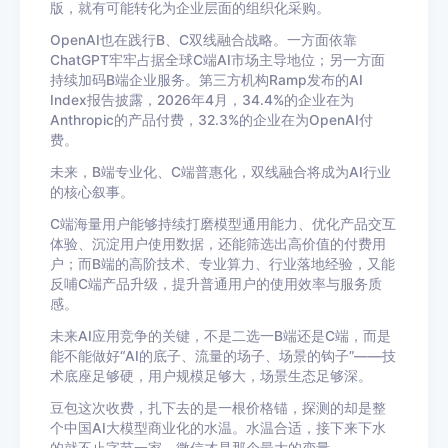
版，就有可能转化为企业层面的组织化采购。
OpenAI也在践行B、C双线融合战略。一方面依靠
ChatGPT牢牢占据全球C端AI市场主导地位；另一方面
持续加码B端企业服务。第三方机构Ramp发布的AI
Index报告披露，2026年4月，34.4%的企业在为
Anthropic的产品付费，32.3%的企业在为OpenAI付
费。
未来，B端专业化、C端普惠化，双线融合将成为AI行业
的核心叙事。
C端海量用户能够持续打磨模型通用能力、优化产品交互
体验、沉淀用户使用数据，还能筛选出高价值的付费用
户；而B端的高阶技术、专业算力、行业落地经验，又能
反哺C端产品升级，提升普通用户的使用效率与服务质
感。
未来AI应用竞争的关键，不是二选一B端还是C端，而是
能不能做好“AI的底子、流量的场子、场景的钩子”——技
术底座足够硬，用户规模足够大，场景生态足够深。
豆包这次收费，扎下去的是一根价格锚，探测的却是整
个中国AI大模型商业化的水温。水温合适，接下来下水