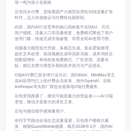
张一鸣为张小龙探路
豆包试水付费，意味着国产大模型应用告别纯流量扩张
时代，迈入价值验证与付费转化新阶段。
此前，国内AI行业竞争的核心指标集中在DAU、月活、
用户规模、流量入口等流量维度，免费模式降低了用户
使用门槛，快速完成市场渗透、培育全民AI使用习惯。
但随着大模型迭代升级，多模态生成、复杂逻辑推理、
超长文本处理、高清视频生成等高阶功能，成本消耗呈
指数级增长，单纯依靠免费模式、广告变现、流量补
贴，难以支撑大模型长期的技术迭代与产品优化。
C端AI付费已是全球行业共识。国内Kimi、MiniMax等主
流AI应用均已上线付费会员体系，海外OpenAI、谷歌、
Anthropic等头部厂商也全面落地C端付费服务。
豆包变现跑通了，微信可能是最大的受益者——AI C端
变现，微信才是最大的潜在王者。
豆包与微信都手握海量用户。
依托字节跳动全域生态流量漫灌，豆包用户规模大爆
发。根据QuestMobile披露，截至2026年3月，国内AI