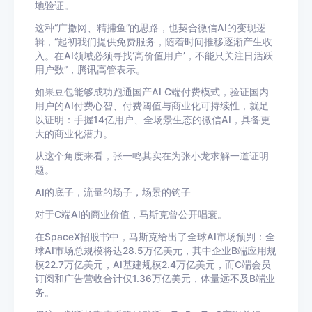
地验证。
这种“广撒网、精捕鱼”的思路，也契合微信AI的变现逻
辑，“起初我们提供免费服务，随着时间推移逐渐产生收
入。在AI领域必须寻找‘高价值用户’，不能只关注日活跃
用户数”，腾讯高管表示。
如果豆包能够成功跑通国产AI C端付费模式，验证国内
用户的AI付费心智、付费阈值与商业化可持续性，就足
以证明：手握14亿用户、全场景生态的微信AI，具备更
大的商业化潜力。
从这个角度来看，张一鸣其实在为张小龙求解一道证明
题。
AI的底子，流量的场子，场景的钩子
对于C端AI的商业价值，马斯克曾公开唱衰。
在SpaceX招股书中，马斯克给出了全球AI市场预判：全
球AI市场总规模将达28.5万亿美元，其中企业B端应用规
模22.7万亿美元，AI基建规模2.4万亿美元，而C端会员
订阅和广告营收合计仅1.36万亿美元，体量远不及B端业
务。