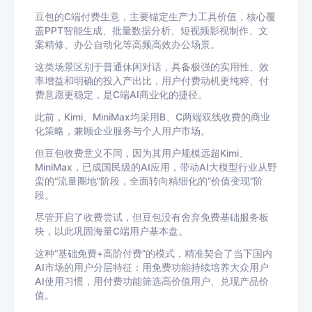
豆包的C端付费生意，主要锚定生产力工具价值，核心覆
盖PPT智能生成、批量数据分析、短视频影视制作、文
案精修、办公自动化等高频高效办公场景。
这类场景区别于普通休闲对话，具备极强的实用性、效
率增益和明确的投入产出比，用户付费动机更纯粹、付
费意愿更稳定，是C端AI商业化的捷径。
此前，Kimi、MiniMax均采用B、C两端双线收费的商业
化策略，兼顾企业服务与个人用户市场。
但豆包收费意义不同，因为其用户规模远超Kimi、
MiniMax，已成国民级的AI应用，带动AI大模型行业从野
蛮的“流量圈地”阶段，全面转向精细化的“价值变现”阶
段。
尽管开启了收费尝试，但豆包没有舍弃免费基础服务板
块，以此巩固海量C端用户基本盘。
这种“基础免费+高阶付费”的模式，精准契合了当下国内
AI市场的用户分层特征：用免费功能持续培养大众用户
AI使用习惯，用付费功能筛选高价值用户、兑现产品价
值。