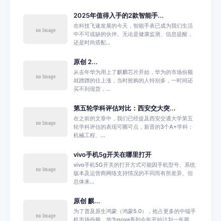
2025年值得入手的2款智能手...
在科技飞速发展的今天，智能手表已成为我们生活
中不可或缺的伙伴。无论是健康监测、信息提醒，
还是时尚搭配...
原创 2...
从去年华为用上了麒麟芯片开始，华为的市场份额
就蹭蹭的往上涨，当时抢购的人特别多，一时间还
买不到现货，...
第五轮学科评估对比：西安交大突...
在之前的文章中，我们已经提及西安交通大学第五
轮学科评估的表现可圈可点，新晋的3个A+学科：
机械工程、...
vivo手机5g开关在哪里打开
vivo手机5G开关的打开方式可能因手机型号、系统
版本及运营商网络支持情况的不同而有所差异。但
总体来...
原创 麒...
为了普及原生鸿蒙（鸿蒙5.0），抢占更多的中端手
机市场份额，华为nova系列今年开始计划一年两