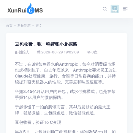
首页
科技动态
正文
豆包收费，张一鸣帮张小龙探路
创始人
2026-06-29 19:02:09
0
次
不过，在B端如鱼得水的Anthropic，如今对消费级市场
也虎视眈眈了。自去年底以来，Anthropic要求员工改进
Claude处理健康、旅行、食谱等日常咨询的能力，并持
续提升聊天机器人的性能、完善度和响应速度等。
坐拥3.45亿月活用户的豆包，试水付费模式，也是在帮
手握14亿用户的微信探路。
于起步慢了一拍的腾讯而言，其AI后发赶超的最大王
牌，就是微信，豆包能跑通，微信就能跑通。
豆包收费，验证To C变现
早在5月，豆包就明确了收费标准：标准版68元/月、加