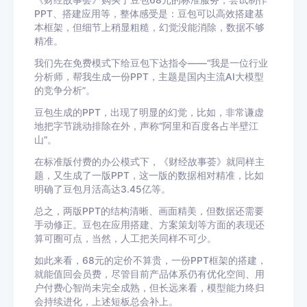
《财经故事荟》购买了豆包68元的标准服务，尝试制作
PPT、搭建应用等，整体感受是：豆包可以高效搭建基
本框架，但细节上稍显粗糙，幻觉没能消除，数据不够
精准。
我们先在免费模式下给豆包下达指令——“我是一位行业
分析师，帮我生成一份PPT，主题是国内主流AI大模型
的竞争分析”。
豆包生成的PPT，出现了明显的幻觉，比如，非常谦虚
地把字节跳动排除在外，声称“阿里和百度各占半壁江
山”。
在标准版付费的办公模式下，《财经故事荟》就同样主
题，又生成了一版PPT，这一版的数据相对精准，比如
明确了豆包月活高达3.45亿等。
总之，两版PPT的结构清晰、画面精美，但数据还需要
手动修正。豆包在应用搭建、方案策划等方面的表现还
算可圈可点，当然，人工把关同样不可少。
如此来看，68元的定价不算贵，一份PPT框架的搭建，
就能值回会员费，尽管目前产品体系仍有优化空间、用
户付费心智尚未完全成熟，但长远来看，模型能力终归
会持续进化，上述短板总会补上。