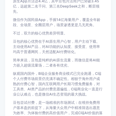
原生App月活达4.4亿，其中豆包月活用户已突破3.45
亿，远超第二名千问、第三名DeepSeek之和，断层领
先。
微信作为国民级App，手握14亿海量用户，覆盖全年龄
段、全场景、全圈层用户，场景渗透更是几无死角。
不过，双方的核心优势差异明显。
豆包的核心优势在于AI原生用户心智，用户主动下载、
主动使用AI产品，对AI功能的认知度、接受度、使用率
均高于普通网民，天然适配AI付费转化。
简单来说，豆包是纯粹的AI原生流量，而微信是将AI能
力嵌入超级流量场，二者各有优劣。
纵观国内国外，B端企业服务商业模式已完全跑通，C端
个人付费市场前景仍充满不确定性。相较于海外用户成
熟的付费心智，国内互联网用户长期习惯免费服务，对
工具类、AI类产品的付费意愿偏低，C端商业化一直是行
业公认难点，也是微信AI生态变现的最大挑战。
豆包尝试付费，是一场精准的市场测试：在维持免费用
户基本盘的前提下，从海量大众用户中精准筛选出愿意
为效率、为体验付费的高价值用户，完成C端AI价值的落