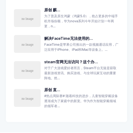
原创 麒...
为了普及原生鸿蒙（鸿蒙5.0），抢占更多的中端手
机市场份额，华为nova系列今年开始计划一年两
更，n...
解决FaceTime无法使用的...
FaceTime是苹果公司推出的一款视频通话应用，广
泛应用于iPhone、iPad和Mac等设备上。...
steam官网无法访问？这个办...
对于广大游戏爱好者而言，Steam平台无疑是获取
最新游戏资讯、购买游戏、与全球玩家互动的重要
阵地。然...
原创 直...
#热点周际赛# 随着科技的进步，儿童智能穿戴设备
逐渐成为了家庭中的新宠。华为作为智能穿戴领域
的领军者...