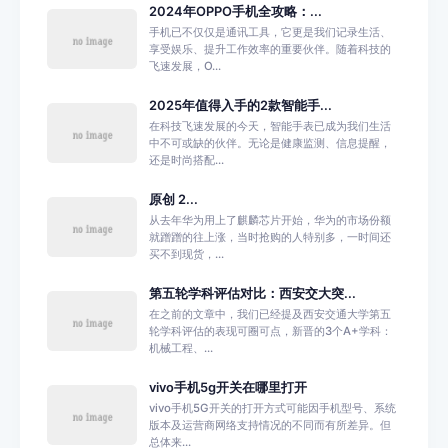
2024年OPPO手机全攻略：...
手机已不仅仅是通讯工具，它更是我们记录生活、
享受娱乐、提升工作效率的重要伙伴。随着科技的
飞速发展，O...
2025年值得入手的2款智能手...
在科技飞速发展的今天，智能手表已成为我们生活
中不可或缺的伙伴。无论是健康监测、信息提醒，
还是时尚搭配...
原创 2...
从去年华为用上了麒麟芯片开始，华为的市场份额
就蹭蹭的往上涨，当时抢购的人特别多，一时间还
买不到现货，...
第五轮学科评估对比：西安交大突...
在之前的文章中，我们已经提及西安交通大学第五
轮学科评估的表现可圈可点，新晋的3个A+学科：
机械工程、...
vivo手机5g开关在哪里打开
vivo手机5G开关的打开方式可能因手机型号、系统
版本及运营商网络支持情况的不同而有所差异。但
总体来...