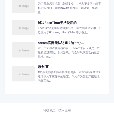
为了普及原生鸿蒙（鸿蒙5.0），抢占更多的中端手
机市场份额，华为nova系列今年开始计划一年两
更，n...
解决FaceTime无法使用的...
FaceTime是苹果公司推出的一款视频通话应用，广
泛应用于iPhone、iPad和Mac等设备上。...
steam官网无法访问？这个办...
对于广大游戏爱好者而言，Steam平台无疑是获取
最新游戏资讯、购买游戏、与全球玩家互动的重要
阵地。然...
原创 直...
#热点周际赛# 随着科技的进步，儿童智能穿戴设备
逐渐成为了家庭中的新宠。华为作为智能穿戴领域
的领军者...
科技动态
技术应用