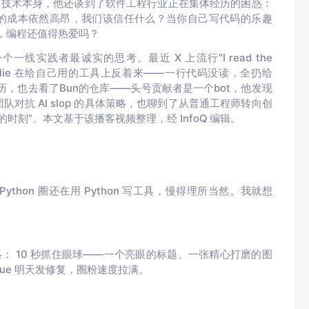
。除了技术本身，他还谈到了软件工程行业正在集体经历的困惑：
查它的成本依然高昂，我们该信任什么？当你自己写代码的乐趣
取代，编程还值得热爱吗？
一个一线实践者最诚实的思考。最近 X 上流行"I read the
arlie 在给自己用的工具上反着来——一行代码没读，全扔给
经历，也去看了Bun的仓库
——头号贡献者是一个bot，他
发现
对抗 AI slop 的具体策略，也聊到了从普通工程师转向创
刻”。本文基于该播客视频整理，经 InfoQ 编辑。
Python 圈还在用 Python 写工具，慢得理所当然。我就想
略：
10 秒抓住眼球
——一个亮眼的标题、一张精心打磨的图
ue 明天发修复，圈粉速度拉满。