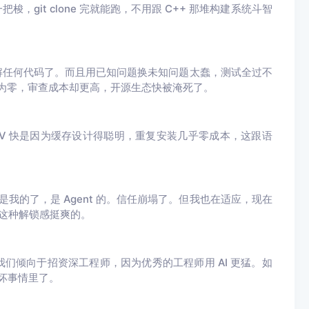
，git clone 完就能跑，不用跟 C++ 那堆构建系统斗智
解任何代码了。而且用已知问题换未知问题太蠢
，测试全过不
 成本为零，审查成本却更高，开源生态快被淹死了。
UV 快是因为缓存设计得聪明，重复安装几乎零成本，这跟语
我的了，是 Agent 的。信任崩塌了。但我也在适应，现在
，这种解锁感挺爽的。
我们倾向于招资深工程师，因为优秀的工程师用 AI 更猛。
如
些坏事情里了。