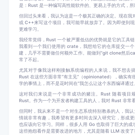
是：Rust 是一种编写高性能软件的、更易上手的方式，
但回过头来看，我认为这是一个极其正确的决定。现在我对 
或 C++来写这个项目，我可能早就放弃了。因为即使到
更难学习。
我经常觉得，Rust 一个被严重低估的优势就是它的工具链
我看到一个我们使用的 crate，我想给它的仓库提交一
建，几乎不需要做任何额外工作。能做到“
git clone
然后
ca
常了不起。
尤其对于像我这样刚接触系统编程的人来说，我不想去搞
Rust 在这些方面非常“有主见”（opinionated）
学的事情上，而不是花时间在“我怎么让这个东西编译通过
这对我们来说是一个非常成功的赌注。Rust 随着项目规
Rust。作为一个为开发者构建工具的人，我对 Rust 
但同时，我从来不是一个对生态系统特别教条的人，我认为
情就非常有趣，我希望有更多时间去深入研究它，形成更细致
也应该向它学习。同样，很多人用 Go 也取得了巨大的成
这些抱怨看作是需要改进的地方，尤其是随着 LLM 改变