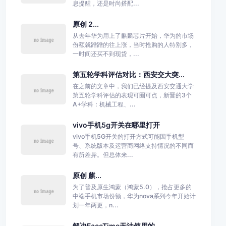
息提醒，还是时尚搭配...
原创 2...
从去年华为用上了麒麟芯片开始，华为的市场
份额就蹭蹭的往上涨，当时抢购的人特别多，
一时间还买不到现货，...
第五轮学科评估对比：西安交大突...
在之前的文章中，我们已经提及西安交通大学
第五轮学科评估的表现可圈可点，新晋的3个
A+学科：机械工程、...
vivo手机5g开关在哪里打开
vivo手机5G开关的打开方式可能因手机型
号、系统版本及运营商网络支持情况的不同而
有所差异。但总体来...
原创 麒...
为了普及原生鸿蒙（鸿蒙5.0），抢占更多的
中端手机市场份额，华为nova系列今年开始计
划一年两更，n...
解决FaceTime无法使用的...