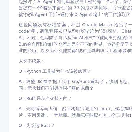
起探讨了 AI Agent 如何重塑软件工程的每一个环节
当提交一个”看起来合理”的 PR 的成本降到零、而审
被”指挥 Agent 干活+逐行审查 Agent 输出”的工作流
这些问题没有标准答案，不过 Charlie Marsh 给出了
code"梗，调侃程序员已从"写代码"沦为"读代码"。Ch
AI。不过，他坦陈了自己从“全 AI 模式”中被同事打醒的
Bun的仓库跟他们的仓库是完全不同的世界。他还分享了团队
业的经历、以及为什么他觉得”现在是早期职业工程师最难的时
太长不读版：
Q：Python 工具链为什么该被颠覆？
A：
隔壁 JS 圈早把工具用 Go/Rust 重写了，快到飞起。
问：凭啥我们不能拥有同样爽的东西？
Q：Ruff 是怎么火起来的？
A：
先写博客画大饼，然后构建出能用的 linter。核心策
片，不用废话，一看就懂。然后疯狂响应社区，今天提 iss
Q：为啥选 Rust？