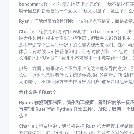
benchmark 图，在注意力经济里是无价的。我不是
脑子里立刻就会冒出一个念头：“这太明显了，发生了什么
Ryan：但我经常看到那种图，轴的起点不是零，而是故意从 5
Charlie：
这就是所谓的“图表犯罪”（chart crime）
许大多数用户根本看不到这些争议，但我每天都身处其中
是不带缓存？这两种情况下的性能表现天差地别。在不同的
体会，有时候 UV 快得像闪电，但有时候安装一个包时，
么准确地说“UV 快”？你几乎不可能用一个数字或一张图
但另一方面，如果你完全不向用户传达性能差异的意义，
么快？这对他意味着什么？所以你必须在这两者之间找到
无论如何，不加任何方式去快速告诉用户“这东西用起来是
为什么选择 Rust？
Ryan：你提到那张图，我作为工程师，看到它的第一反
写着“用 Rust 写的 Python 开发工具”。所以，我
么？
Charlie：
坦白地说，我当初选择 Rust 很大程度上就是因
都在谈论它。在那个时候，我对不同生态系统之间的技术