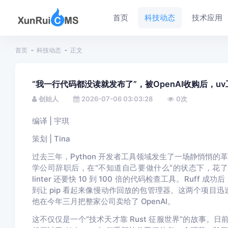
首页
科技动态
技术应用
首页
科技动态
正文
“我一行代码都没读就发布了”，被OpenAI收购后，u
创始人
2026-07-06 03:03:28
0
次
编译 | 宇琪
策划 | Tina
过去三年，Python 开发者工具领域发生了一场静悄悄的革命。
学公司辞职后，在“不知道自己要做什么”的状态下，花了 9 
linter 还要快 10 到 100 倍的代码检查工具。Ruff 成功
到让 pip 看起来像慢动作回放的包管理器。这两个项目迅速席
他在今年三月把整家公司卖给了 OpenAI。
这不仅仅是一个“技术天才靠 Rust 征服世界”的故事。日前，Cha