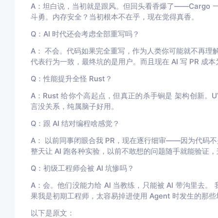
A：
坦白说，当初就是跟风。但回头看香爆了——Cargo 一把梭
斗勇。内存安全？当初根本不在乎，现在觉得真香。
Q：AI 时代还会考虑全部重写吗？
A： 不会。代码如果完全重写，作为人类你可能就不再理
代表行为一致，最终坑的是用户
。
而且现在 AI 写 PR
Q：性能提升全怪 Rust？
A：
Rust 给你个高起点，但真正的杀手锏是
架构创新
。
言没关系，纯属脑子好用。
Q：跟 AI 结对编程啥感觉？
A：
以前同事闭眼合我 PR，现在逐行细审——因为代码不是
整天让 AI 跑各种实验，以前不敢想的问题随手就能验证
Q：初级工程师会被 AI 坑惨吗？
A：
会。他们没能力给 AI 当教练，只能被 AI 带沟里去。
果我是初期工程师，太容易掉进使用 Agent 时发生的那
以下是原文：