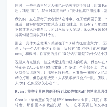
同时，一些生态里的大人物也开始关注这个项目，比如 FastAPI
思，我想用用”。我当时就问自己：“要让他真正用起来，
我其实一直在思考开发者营销这件事。在工程师圈子里，“
说话，最好的技术方案就应该自动胜出。但我有个可能很蠢的
不知道怎么营销自己，所以永远没人发现，永远没发展起来。
得营销是值得认真对待的。
那么，具体怎么做呢？关键在于“10 秒内抓住注意力”。无
是：当一个人打开这个页面，我只有 10 秒钟让他对我
emoji 和截图，你需要的是在 10 秒内讲清楚“为什么这
说起来有点沮丧，但这就是注意力经济的现实。我当年在 Spr
特别是 DALL-E 的那些老文章，即使你一个字都不读
这就是我追求的：让那些只读标题、只看第一张图的人也
精心打磨。但你必须接受：大多数读者只会扫一眼。所以
人“为什么你应该关心这个”。
Ryan：能举个具体的例子吗？比如你在 Ruff 的博客里
Charlie：
最典型的例子是那张 benchmark 图。我们在
转发。那张图本身就能说明一切，它不需要任何文字解释