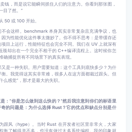
说它能卖钱，而是说它能瞬间抓住人们的注意力。你看到那张图，
一目了然。”
0 或 100 开始。
，我们不会这样。benchmark 本身其实非常复杂且充满争议，也
，因为性能优化这件事太微妙了。你不得不思考：是带缓存还
项目上运行，性能特征也会完全不同。我们在 UV 上就深有
瓶颈却出在一个完全不相干的 C++编译流程上。这时候你怎
，准确捕捉所有不同场景下的真实表现。
那又是一种失职。用户需要知道：这个工具到底快多少？为什
平衡。我觉得这其实非常难，很多人在这方面都栽过跟头。但
什么感觉”，那才是最大的失职。
应是：“你是怎么做到这么快的？”然后我注意到你们的标语里
第一个好奇的问题是：为什么选择 Rust？它的优点和缺点分别是什
为跟风（hype）。当时 Rust 在开发者社区里非常火，大家
权衡了解得并不多，也没有做过太多系统编程。我的印象就