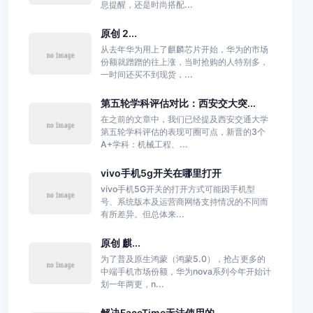
息提醒，还是时尚搭配...
原创 2...
从去年华为用上了麒麟芯片开始，华为的市场
份额就蹭蹭的往上涨，当时抢购的人特别多，
一时间还买不到现货，...
第五轮学科评估对比：西安交大突...
在之前的文章中，我们已经提及西安交通大学
第五轮学科评估的表现可圈可点，新晋的3个
A+学科：机械工程、...
vivo手机5g开关在哪里打开
vivo手机5G开关的打开方式可能因手机型
号、系统版本及运营商网络支持情况的不同而
有所差异。但总体来...
原创 麒...
为了普及原生鸿蒙（鸿蒙5.0），抢占更多的
中端手机市场份额，华为nova系列今年开始计
划一年两更，n...
解决FaceTime无法使用的...