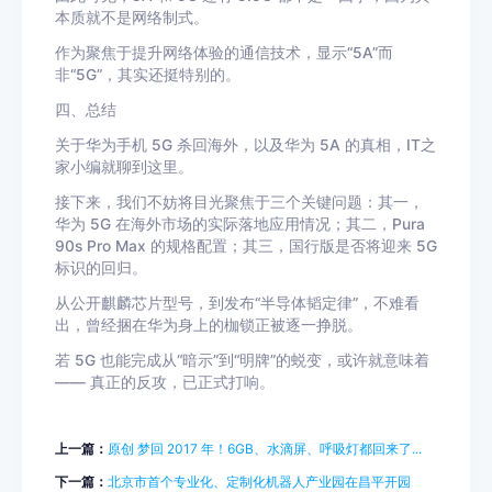
本质就不是网络制式。
作为聚焦于提升网络体验的通信技术，显示“5A”而
非“5G”，其实还挺特别的。
四、总结
关于华为手机 5G 杀回海外，以及华为 5A 的真相，IT之
家小编就聊到这里。
接下来，我们不妨将目光聚焦于三个关键问题：其一，
华为 5G 在海外市场的实际落地应用情况；其二，Pura
90s Pro Max 的规格配置；其三，国行版是否将迎来 5G
标识的回归。
从公开麒麟芯片型号，到发布“半导体韬定律”，不难看
出，曾经捆在华为身上的枷锁正被逐一挣脱。
若 5G 也能完成从“暗示”到“明牌”的蜕变，或许就意味着
—— 真正的反攻，已正式打响。
上一篇：
原创 梦回 2017 年！6GB、水滴屏、呼吸灯都回来了...
下一篇：
北京市首个专业化、定制化机器人产业园在昌平开园