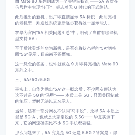
而 Mate 80 系列则成为一个关键转折点 ——5A 首次在
信号栏中实现“转正”，标志着无 G 时代的正式终结。
此后推出的新机，出厂即直接显示 5A 标识；此前亮相
的老机型，则通过系统更新逐步获得这一显示能力。
在华为官网“5A 相关问题汇总”中，明确了当前有哪些机
型支持 5A：
至于后续登场的华为新机，是否会将状态栏的“5A”切换
回“5G”显示，目前尚不得而知。
这一悬念的答案，也许就藏在 9 月即将亮相的 Mate 90
系列之中。
三、5A≠5G≠5.5G
事实上，自华为抛出“5A”这一概念后，不少网友便认为
这不过是 5G 的“马甲”—— 本质上是 5G，只因美国制裁
的施压，暂时无法以真名示人。
当然，还有一部分网友不认同“马甲说”，觉得 5A 本质上
就是 5G-A，也就是大家常说的 5.5G—— 毕竟实测下
来，它的网速确实比不少 5G 手机都要猛。
那么问题来了，5A 究竟是 5G 还是 5.5G？答案是：都