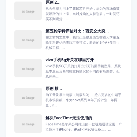
原创 2...
从去年华为用上了麒麟芯片开始，华为的市场份额
就蹭蹭的往上涨，当时抢购的人特别多，一时间还
买不到现货，...
第五轮学科评估对比：西安交大突...
在之前的文章中，我们已经提及西安交通大学第五
轮学科评估的表现可圈可点，新晋的3个A+学科：
机械工程、...
vivo手机5g开关在哪里打开
vivo手机5G开关的打开方式可能因手机型号、系统
版本及运营商网络支持情况的不同而有所差异。但
总体来...
原创 麒...
为了普及原生鸿蒙（鸿蒙5.0），抢占更多的中端手
机市场份额，华为nova系列今年开始计划一年两
更，n...
解决FaceTime无法使用的...
FaceTime是苹果公司推出的一款视频通话应用，广
泛应用于iPhone、iPad和Mac等设备上。...