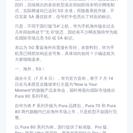
回归，后续推出的多款机型虽在初始阶段未明示网络制
式，实际网速却已达到 5G 水准；而随着系统升级，不
仅实装 5A 通信技术，信号栏中也亮出了对应的标识。
只是，不同于国行版“5A”上机，华为手机海外版在过去
几年间始终处于“无 G”状态，因此有不少网友期待华为能
在国际市场点亮 5G 或 5A 标识。
本以为 5G 重返海外尚需漫长等待，未曾料到，华为手
机竟已悄然吹响反攻号角，具体动向如何？小编这就为
大家细细道来。
一、海外，5G！
就在今天（7 月 6 日），华为官方宣布，将于 7 月 14
日在马来西亚吉隆坡举行主题为“Now is Your
Moment”的旗舰产品发布会，届时将面向国际市场推出
Pura 90 系列手机。
自华为将 P 系列升级为 Pura 品牌后，Pura 70 和 Pura
80 两代旗舰均已在海外市场上市，只是机型不如国行完
整。
以 Pura 80 系列为例，国行提供了标准版、Pro 版、