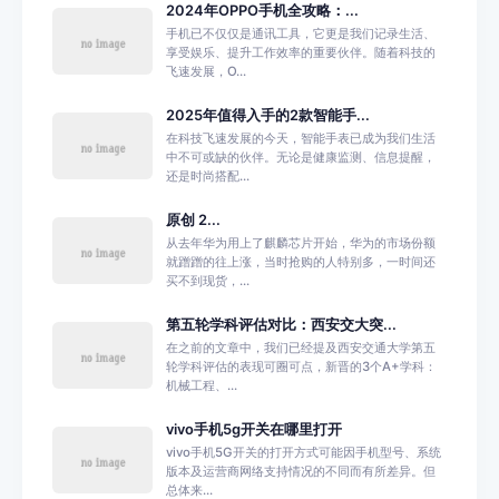
2024年OPPO手机全攻略：...
手机已不仅仅是通讯工具，它更是我们记录生活、
享受娱乐、提升工作效率的重要伙伴。随着科技的
飞速发展，O...
2025年值得入手的2款智能手...
在科技飞速发展的今天，智能手表已成为我们生活
中不可或缺的伙伴。无论是健康监测、信息提醒，
还是时尚搭配...
原创 2...
从去年华为用上了麒麟芯片开始，华为的市场份额
就蹭蹭的往上涨，当时抢购的人特别多，一时间还
买不到现货，...
第五轮学科评估对比：西安交大突...
在之前的文章中，我们已经提及西安交通大学第五
轮学科评估的表现可圈可点，新晋的3个A+学科：
机械工程、...
vivo手机5g开关在哪里打开
vivo手机5G开关的打开方式可能因手机型号、系统
版本及运营商网络支持情况的不同而有所差异。但
总体来...