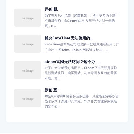
原创 麒...
为了普及原生鸿蒙（鸿蒙5.0），抢占更多的中端手
机市场份额，华为nova系列今年开始计划一年两
更，n...
解决FaceTime无法使用的...
FaceTime是苹果公司推出的一款视频通话应用，广
泛应用于iPhone、iPad和Mac等设备上。...
steam官网无法访问？这个办...
对于广大游戏爱好者而言，Steam平台无疑是获取
最新游戏资讯、购买游戏、与全球玩家互动的重要
阵地。然...
原创 直...
#热点周际赛# 随着科技的进步，儿童智能穿戴设备
逐渐成为了家庭中的新宠。华为作为智能穿戴领域
的领军者...