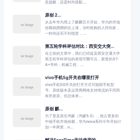
息提醒，还是时尚搭配...
原创 2...
从去年华为用上了麒麟芯片开始，华为的市场
份额就蹭蹭的往上涨，当时抢购的人特别多，
一时间还买不到现货，...
第五轮学科评估对比：西安交大突...
在之前的文章中，我们已经提及西安交通大学
第五轮学科评估的表现可圈可点，新晋的3个
A+学科：机械工程、...
vivo手机5g开关在哪里打开
vivo手机5G开关的打开方式可能因手机型
号、系统版本及运营商网络支持情况的不同而
有所差异。但总体来...
原创 麒...
为了普及原生鸿蒙（鸿蒙5.0），抢占更多的
中端手机市场份额，华为nova系列今年开始计
划一年两更，n...
解决FaceTime无法使用的...