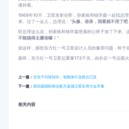
僵持着。
1969年10月，卫星发射在即，孙家栋和钱学森一起找
来。过了一会儿，总理说：
“头像、语录，我看就不用了吧
听总理这么说，孙家栋和钱学森悬着的心终于放了下来。
不能搞得太庸俗嘛！”
就这样，困扰东方红一号卫星设计人员的像章问题，终于
最终，东方红一号卫星总重量173千克，由长征一号运载
上一篇：
豆包千问皆转向，智能体行业拐点已至
下一篇：
第四届国际商业航天遥感卫星应用大会开幕
相关内容