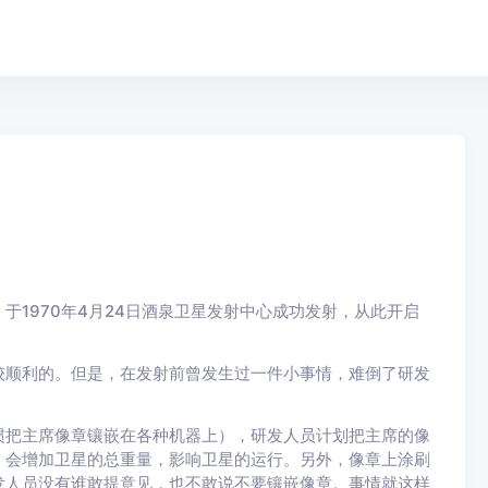
1970年4月24日酒泉卫星发射中心成功发射，从此开启
较顺利的。但是，在发射前曾发生过一件小事情，难倒了研发
惯把主席像章镶嵌在各种机器上），研发人员计划把主席的像
，会增加卫星的总重量，影响卫星的运行。另外，像章上涂刷
发人员没有谁敢提意见，也不敢说不要镶嵌像章。事情就这样