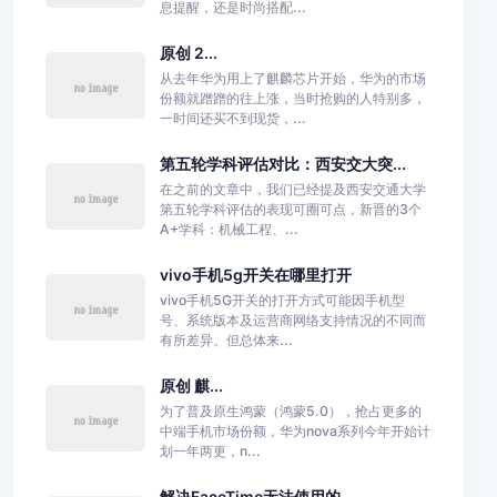
息提醒，还是时尚搭配...
原创 2...
从去年华为用上了麒麟芯片开始，华为的市场
份额就蹭蹭的往上涨，当时抢购的人特别多，
一时间还买不到现货，...
第五轮学科评估对比：西安交大突...
在之前的文章中，我们已经提及西安交通大学
第五轮学科评估的表现可圈可点，新晋的3个
A+学科：机械工程、...
vivo手机5g开关在哪里打开
vivo手机5G开关的打开方式可能因手机型
号、系统版本及运营商网络支持情况的不同而
有所差异。但总体来...
原创 麒...
为了普及原生鸿蒙（鸿蒙5.0），抢占更多的
中端手机市场份额，华为nova系列今年开始计
划一年两更，n...
解决FaceTime无法使用的...