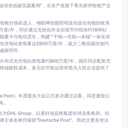
配送绿色低碳实践案例”，京东产发旗下青岛胶州智能产业
V智能分拣机器人、物联网智能照明及恒温仓热能回收系
万度/年，同步通过无纸化作业实现节约纸张约180吨/
重卡与电动货车，构建““干线—支线—末端”一体化绿
光伏电站发电量达2800万度/年，减少二氧化碳排放约
条减碳闭环。
分布式光伏电站发电量约800万度/年，园区同步配套充
终端能耗成本，多元的节能运营举措为入驻企业提供了
e Post）年度股东大会正式表决通过议案，同意废除公
HL。
DHL Group，以更好地反映集团全球业务格局。但
名称仍保留“Deutsche Post”。而此次更名使法