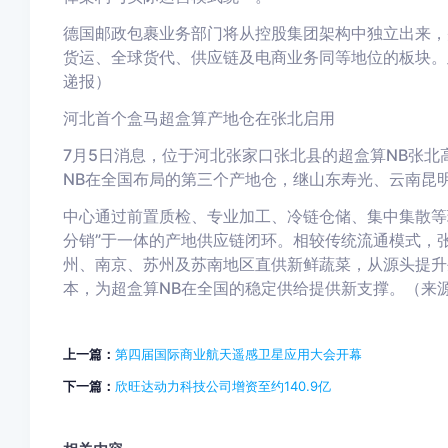
德国邮政包裹业务部门将从控股集团架构中独立出来，
货运、全球货代、供应链及电商业务同等地位的板块。
递报）
河北首个盒马超盒算产地仓在张北启用
7月5日消息，位于河北张家口张北县的超盒算NB张
NB在全国布局的第三个产地仓，继山东寿光、云南昆
中心通过前置质检、专业加工、冷链仓储、集中集散等
分销”于一体的产地供应链闭环。相较传统流通模式，张
州、南京、苏州及苏南地区直供新鲜蔬菜，从源头提升
本，为超盒算NB在全国的稳定供给提供新支撑。（来源：
上一篇：
第四届国际商业航天遥感卫星应用大会开幕
下一篇：
欣旺达动力科技公司增资至约140.9亿