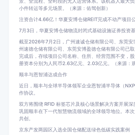
景、全流程、全时段的无人运营体系。
该机器人最大负
小件转运等多元场景。（来源：佑驾创新）
注资合计4.66亿！
华夏安博仓储REIT完成不动产项目
7月3日，华夏安博仓储物流封闭式基础设施证券投资
截至2026年7月2日，广州速诚仓储有限公司、东莞
州速德仓储有限公司、东莞安博盈德仓储有限公司已取
完成后，存续项目公司名称、住所、经营范围不变，股
册资本分别为人民币2.63亿元、2.03亿元。（来源：
顺丰与恩智浦达成合作
近日，顺丰与全球半导体领军企业恩智浦半导体（NXP Se
作协议。
双方将围绕 RFID 标签芯片及核心场景解决方案开
巩固顺丰在下一代智慧物流领域的全球领导地位。
本次
共创。
京东产发两园区入选全国仓储配送绿色低碳实践案例