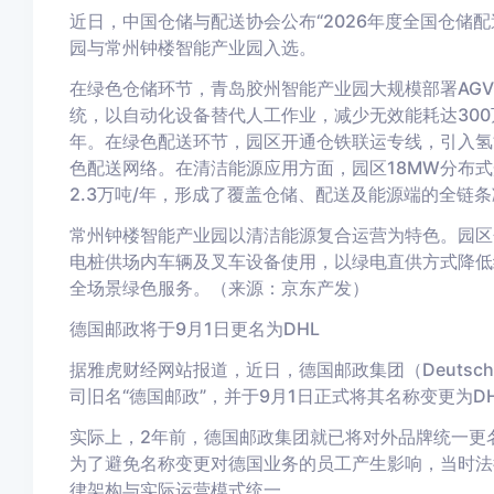
近日，中国仓储与配送协会公布“2026年度全国仓储
园与常州钟楼智能产业园入选。
在绿色仓储环节，青岛胶州智能产业园大规模部署AG
统，以自动化设备替代人工作业，减少无效能耗达300
年。在绿色配送环节，园区开通仓铁联运专线，引入氢能
色配送网络。在清洁能源应用方面，园区18MW分布式
2.3万吨/年，形成了覆盖仓储、配送及能源端的全链
常州钟楼智能产业园以清洁能源复合运营为特色。园区
电桩供场内车辆及叉车设备使用，以绿电直供方式降低
全场景绿色服务。（来源：京东产发）
德国邮政将于9月1日更名为DHL
据雅虎财经网站报道，近日，德国邮政集团（Deutsch
司旧名“德国邮政”，并于9月1日正式将其名称变更为D
实际上，2年前，德国邮政集团就已将对外品牌统一更名为
为了避免名称变更对德国业务的员工产生影响，当时法律主体
律架构与实际运营模式统一。