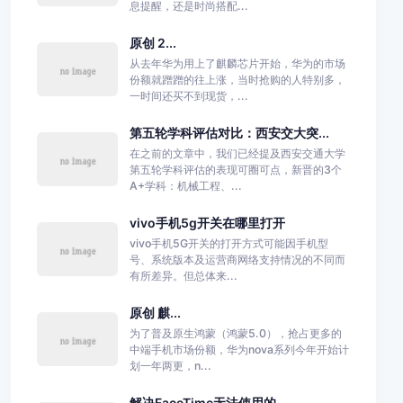
息提醒，还是时尚搭配...
原创 2...
从去年华为用上了麒麟芯片开始，华为的市场
份额就蹭蹭的往上涨，当时抢购的人特别多，
一时间还买不到现货，...
第五轮学科评估对比：西安交大突...
在之前的文章中，我们已经提及西安交通大学
第五轮学科评估的表现可圈可点，新晋的3个
A+学科：机械工程、...
vivo手机5g开关在哪里打开
vivo手机5G开关的打开方式可能因手机型
号、系统版本及运营商网络支持情况的不同而
有所差异。但总体来...
原创 麒...
为了普及原生鸿蒙（鸿蒙5.0），抢占更多的
中端手机市场份额，华为nova系列今年开始计
划一年两更，n...
解决FaceTime无法使用的...