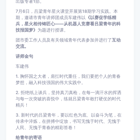
出版专著1部。
7月6日，吕梁青年星火课堂开展第18期学习实践。本
期，邀请市青年讲师团成员车建伟以
《以赛促学练精
兵，星火相传铸匠心——从机器人竞赛看吕梁青年的科
技报国梦》
为题进行授课。
团市委工作人员及有关领域青年代表参加并进行了
互动
交流。
讲师金句
车建伟
1. 胸怀国之大者，肩扛时代重任，我们要把个人的青春
梦想，融入科技强国的伟大实践中。
2. 拒绝纸上谈兵，坚持真刀真枪，在每一滴汗水的挥洒
与每一次突破的喜悦中，练就吕梁青年敢打硬仗的时代
精兵！
3. 新时代的吕梁青年，要以红色为底、以奋斗为笔，在
传承中淬炼，在拼搏中绽放，书写无愧于时代、无愧于
人民、无愧于青春的精彩答卷！
给青年的寄语