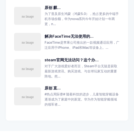
原创 麒...
为了普及原生鸿蒙（鸿蒙5.0），抢占更多的中端手
机市场份额，华为nova系列今年开始计划一年两
更，n...
解决FaceTime无法使用的...
FaceTime是苹果公司推出的一款视频通话应用，广
泛应用于iPhone、iPad和Mac等设备上。...
steam官网无法访问？这个办...
对于广大游戏爱好者而言，Steam平台无疑是获取
最新游戏资讯、购买游戏、与全球玩家互动的重要
阵地。然...
原创 直...
#热点周际赛# 随着科技的进步，儿童智能穿戴设备
逐渐成为了家庭中的新宠。华为作为智能穿戴领域
的领军者...