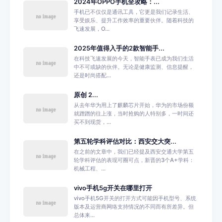
2024年OPPO手机全攻略：...
手机已不仅仅是通讯工具，它更是我们记录生活、
享受娱乐、提升工作效率的重要伙伴。随着科技的
飞速发展，O...
2025年值得入手的2款智能手...
在科技飞速发展的今天，智能手表已成为我们生活
中不可或缺的伙伴。无论是健康监测、信息提醒，
还是时尚搭配...
原创 2...
从去年华为用上了麒麟芯片开始，华为的市场份额
就蹭蹭的往上涨，当时抢购的人特别多，一时间还
买不到现货，...
第五轮学科评估对比：西安交大突...
在之前的文章中，我们已经提及西安交通大学第五
轮学科评估的表现可圈可点，新晋的3个A+学科：
机械工程、...
vivo手机5g开关在哪里打开
vivo手机5G开关的打开方式可能因手机型号、系统
版本及运营商网络支持情况的不同而有所差异。但
总体来...