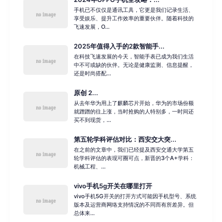
手机已不仅仅是通讯工具，它更是我们记录生活、
享受娱乐、提升工作效率的重要伙伴。随着科技的
飞速发展，O...
2025年值得入手的2款智能手...
在科技飞速发展的今天，智能手表已成为我们生活
中不可或缺的伙伴。无论是健康监测、信息提醒，
还是时尚搭配...
原创 2...
从去年华为用上了麒麟芯片开始，华为的市场份额
就蹭蹭的往上涨，当时抢购的人特别多，一时间还
买不到现货，...
第五轮学科评估对比：西安交大突...
在之前的文章中，我们已经提及西安交通大学第五
轮学科评估的表现可圈可点，新晋的3个A+学科：
机械工程、...
vivo手机5g开关在哪里打开
vivo手机5G开关的打开方式可能因手机型号、系统
版本及运营商网络支持情况的不同而有所差异。但
总体来...