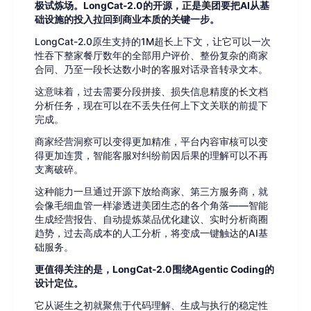
极试炼场。LongCat-2.0的开源，正是美团要把AI从基
础设施的投入拉回到商业本质的关键一步。
LongCat-2.0原生支持的1M超长上下文，让它可以一次
性吞下整家餐厅数年的全部用户评价、整份复杂的商家
合同、乃至一段长达数小时的客服对话录音转录文本。
这意味着，过去需要分段拼接、损失信息精度的长文档
分析任务，现在可以在不丢失任何上下文关联的前提下
完成。
商家经营洞察可以变得更加精准，平台内容审核可以变
得更加连贯，智能客服对纠纷前因后果的理解可以不再
支离破碎。
这种能力一旦通过开源下放给商家、第三方服务商，就
会像毛细血管一样渗透进美团生态的各个角落——智能
生成经营报告、自动提炼菜品优化建议、实时分析商圈
趋势，过去高成本的人工分析，将变成一键触达的AI基
础服务。
更值得关注的是，LongCat-2.0围绕Agentic Coding的
设计定位。
它从诞生之初就聚焦于代码理解、生成与执行的稳定性