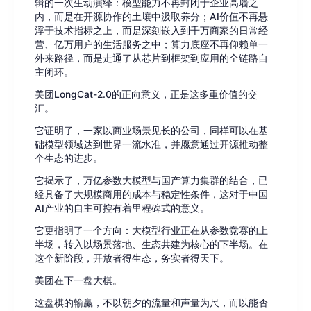
辑的一次生动演绎：模型能力不再封闭于企业高墙之
内，而是在开源协作的土壤中汲取养分；AI价值不再悬
浮于技术指标之上，而是深刻嵌入到千万商家的日常经
营、亿万用户的生活服务之中；算力底座不再仰赖单一
外来路径，而是走通了从芯片到框架到应用的全链路自
主闭环。
美团LongCat-2.0的正向意义，正是这多重价值的交
汇。
它证明了，一家以商业场景见长的公司，同样可以在基
础模型领域达到世界一流水准，并愿意通过开源推动整
个生态的进步。
它揭示了，万亿参数大模型与国产算力集群的结合，已
经具备了大规模商用的成本与稳定性条件，这对于中国
AI产业的自主可控有着里程碑式的意义。
它更指明了一个方向：大模型行业正在从参数竞赛的上
半场，转入以场景落地、生态共建为核心的下半场。在
这个新阶段，开放者得生态，务实者得天下。
美团在下一盘大棋。
这盘棋的输赢，不以朝夕的流量和声量为尺，而以能否