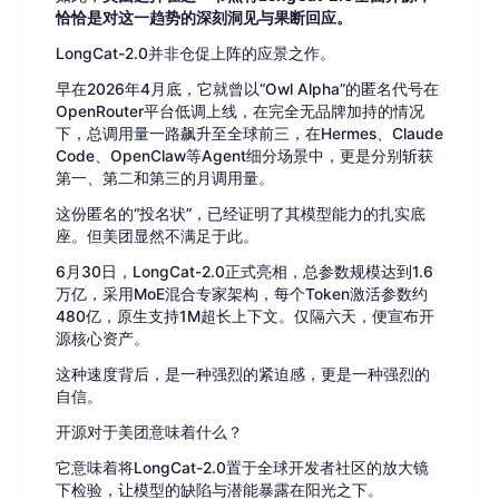
恰恰是对这一趋势的深刻洞见与果断回应。
LongCat-2.0并非仓促上阵的应景之作。
早在2026年4月底，它就曾以“Owl Alpha”的匿名代号在
OpenRouter平台低调上线，在完全无品牌加持的情况
下，总调用量一路飙升至全球前三，在Hermes、Claude
Code、OpenClaw等Agent细分场景中，更是分别斩获
第一、第二和第三的月调用量。
这份匿名的“投名状”，已经证明了其模型能力的扎实底
座。但美团显然不满足于此。
6月30日，LongCat-2.0正式亮相，总参数规模达到1.6
万亿，采用MoE混合专家架构，每个Token激活参数约
480亿，原生支持1M超长上下文。仅隔六天，便宣布开
源核心资产。
这种速度背后，是一种强烈的紧迫感，更是一种强烈的
自信。
开源对于美团意味着什么？
它意味着将LongCat-2.0置于全球开发者社区的放大镜
下检验，让模型的缺陷与潜能暴露在阳光之下。