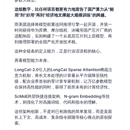
参数大模型。
这组数字，比任何语言都更有力地宣告了国产算力从“能
用”到“好用”再到“经济地支撑超大规模训练”的跨越。
而美团选择将模型权重连同推理引擎一起开源，并第一
时间获得华为昇腾、摩尔线程、沐曦等国产芯片厂商的
适配响应，实则构建了一个从底层芯片到上层模型、再
到推理部署的全国产化开放技术栈。
这种全链条的定义能力，正是行业话语权的核心。
再看模型能力本身。
LongCat-2.0引入的LongCat Sparse Attention稀疏注
意力机制，将长文本处理的计算量从平方级降至线性
级，配合业界首创的零计算专家机制，让万亿参数模型
在保持高性能的同时，获得了前所未有的计算经济性。
ScMoE跨层快捷连接架构、N-gram Embedding等技
术，则强化了对高频词组、代码和指令的理解。
这些架构创新，不是对已有路线的简单复现，而是直面
长上下文、高成本、复杂指令跟随等核心痛点的原创探
索。