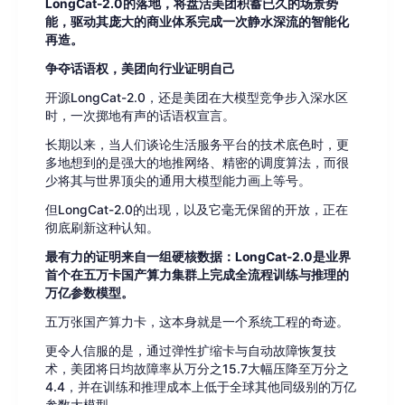
LongCat-2.0的落地，将盘活美团积蓄已久的场景势
能，驱动其庞大的商业体系完成一次静水深流的智能化
再造。
争夺话语权，美团向行业证明自己
开源LongCat-2.0，还是美团在大模型竞争步入深水区
时，一次掷地有声的话语权宣言。
长期以来，当人们谈论生活服务平台的技术底色时，更
多地想到的是强大的地推网络、精密的调度算法，而很
少将其与世界顶尖的通用大模型能力画上等号。
但LongCat-2.0的出现，以及它毫无保留的开放，正在
彻底刷新这种认知。
最有力的证明来自一组硬核数据：LongCat-2.0是业界
首个在五万卡国产算力集群上完成全流程训练与推理的
万亿参数模型。
五万张国产算力卡，这本身就是一个系统工程的奇迹。
更令人信服的是，通过弹性扩缩卡与自动故障恢复技
术，美团将日均故障率从万分之15.7大幅压降至万分之
4.4，并在训练和推理成本上低于全球其他同级别的万亿