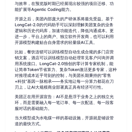
与效率，在预览版时期已经展现出较强的项目迁移、功
能扩展等Agentic Coding能力。
开源之后，美团内部庞大的产研体系将最先受益。基于
LongCat-2.0的代码助手可以深刻理解美团复杂的业务
逻辑和历史代码库，加速功能迭代，降低沟通成本。更
进一步，平台上的商户、独立软件开发商，也可以利用
开源模型构建贴合自身需求的轻量级AI工具。
比如，餐饮连锁可以训练模型自动生成合规的多门店营
销文案，酒店可以训练模型自动处理常见客户问询并调
用系统接口。LongCat-2.0独创的零计算专家机制，能
让简单Token节省算力、复杂Token激活更多专家，这种
对推理成本近乎苛刻的控制，与美团长期秉持的“零售
+科技”基因一脉相承——务实地让每一分算力都花在刀
刃上，让AI大规模商业部署真正具有经济可行性。
美团正在用开源宣告：AI不是悬浮于业务之上的独立光
环，而是需要融入每一笔订单、每一次配送、每一段客
服对话的基础能力。
当大模型成为水电煤一样的基础设施，开源就是铺设管
道的最快方式。