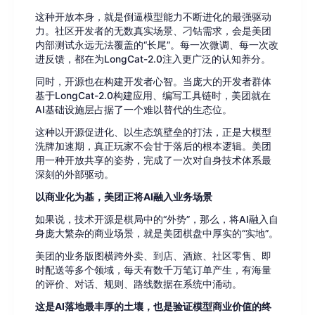
这种开放本身，就是倒逼模型能力不断进化的最强驱动
力。社区开发者的无数真实场景、刁钻需求，会是美团
内部测试永远无法覆盖的“长尾”。每一次微调、每一次改
进反馈，都在为LongCat-2.0注入更广泛的认知养分。
同时，开源也在构建开发者心智。当庞大的开发者群体
基于LongCat-2.0构建应用、编写工具链时，美团就在
AI基础设施层占据了一个难以替代的生态位。
这种以开源促进化、以生态筑壁垒的打法，正是大模型
洗牌加速期，真正玩家不会甘于落后的根本逻辑。美团
用一种开放共享的姿势，完成了一次对自身技术体系最
深刻的外部驱动。
以商业化为基，美团正将AI融入业务场景
如果说，技术开源是棋局中的“外势”，那么，将AI融入自
身庞大繁杂的商业场景，就是美团棋盘中厚实的“实地”。
美团的业务版图横跨外卖、到店、酒旅、社区零售、即
时配送等多个领域，每天有数千万笔订单产生，有海量
的评价、对话、规则、路线数据在系统中涌动。
这是AI落地最丰厚的土壤，也是验证模型商业价值的终