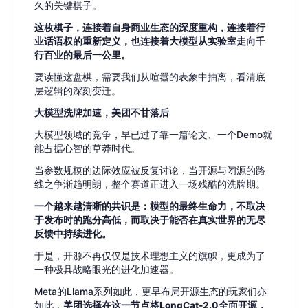
久的关键棋子。
这枚棋子，连接着自身商业生态的深度重构，连接着行
业话语权的重新定义，也连接着大模型从实验室走向千
行百业的最后一公里。
要读懂这盘棋，需要我们从喧嚣的表象中抽离，看清底
层逻辑的深刻变迁。
大模型洗牌加速，美团不甘落后
大模型领域的竞争，早已过了靠一篇论文、一个Demo就
能占据心智的草莽时代。
当参数规模的边际效应被反复讨论，当开源与闭源的路
线之争渐趋明朗，整个赛道正进入一场残酷的洗牌期。
一个越来越清晰的共识是：模型的最终生命力，不取决
于发布时的跑分高低，而取决于能否在真实世界的无尽
反馈中持续进化。
于是，开源不再仅仅是技术理想主义的旗帜，更成为了
一种极具战略眼光的进化加速器。
Meta的Llama系列如此，更早布局开源生态的玩家们亦
如此，
美团选择在这一节点将LongCat-2.0全面开源，