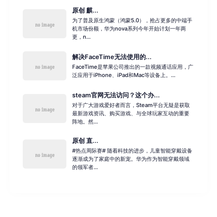
原创 麒...
为了普及原生鸿蒙（鸿蒙5.0），抢占更多的中端手
机市场份额，华为nova系列今年开始计划一年两
更，n...
解决FaceTime无法使用的...
FaceTime是苹果公司推出的一款视频通话应用，广
泛应用于iPhone、iPad和Mac等设备上。...
steam官网无法访问？这个办...
对于广大游戏爱好者而言，Steam平台无疑是获取
最新游戏资讯、购买游戏、与全球玩家互动的重要
阵地。然...
原创 直...
#热点周际赛# 随着科技的进步，儿童智能穿戴设备
逐渐成为了家庭中的新宠。华为作为智能穿戴领域
的领军者...