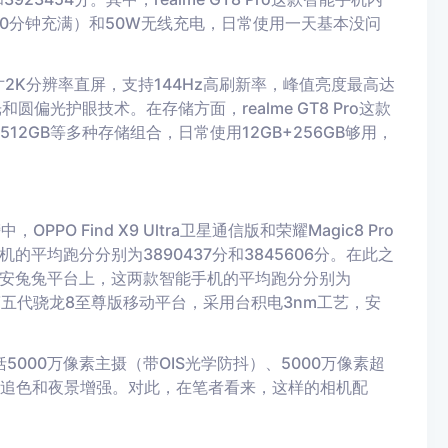
约40分钟充满）和50W无线充电，日常使用一天基本没问
78英寸2K分辨率直屏，支持144Hz高刷新率，峰值亮度最高达
圆偏光护眼技术。在存储方面，realme GT8 Pro这款
B+512GB等多种存储组合，日常使用12GB+256GB够用，
O Find X9 Ultra卫星通信版和荣耀Magic8 Pro
平均跑分分别为3890437分和3845606分。在此之
名。在安兔兔平台上，这两款智能手机的平均跑分分别为
8搭载第五代骁龙8至尊版移动平台，采用台积电3nm工艺，安
5000万像素主摄（带OIS光学防抖）、5000万像素超
AI追色和夜景增强。对此，在笔者看来，这样的相机配