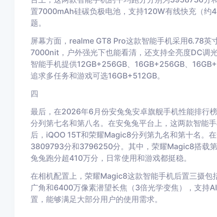
置7000mAh硅碳负极电池，支持120W有线快充（
题。
屏幕方面，realme GT8 Pro这款智能手机采用6.
7000nit，户外强光下也能看清，还支持全亮度DC调光和
智能手机提供12GB+256GB、16GB+256GB、16G
追求多任务和游戏可选16GB+512GB。
四
最后，在2026年6月份安兔兔安卓旗舰手机性能排行榜中，OPP
分列第七名和第八名。在安兔兔平台上，这两款智能手机的
后，iQOO 15T和荣耀Magic8分列第九名和第十
3809793分和3796250分。其中，荣耀Magic
兔兔跑分超410万分，日常使用和游戏都挺稳。
在相机配置上，荣耀Magic8这款智能手机后置三摄包括
广角和6400万像素潜望长焦（3倍光学变焦），支持
置，能够满足大部分用户的使用需求。