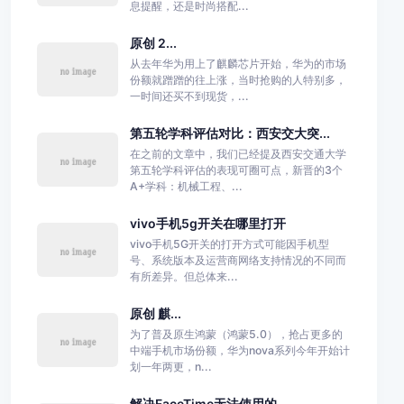
息提醒，还是时尚搭配...
原创 2...
从去年华为用上了麒麟芯片开始，华为的市场
份额就蹭蹭的往上涨，当时抢购的人特别多，
一时间还买不到现货，...
第五轮学科评估对比：西安交大突...
在之前的文章中，我们已经提及西安交通大学
第五轮学科评估的表现可圈可点，新晋的3个
A+学科：机械工程、...
vivo手机5g开关在哪里打开
vivo手机5G开关的打开方式可能因手机型
号、系统版本及运营商网络支持情况的不同而
有所差异。但总体来...
原创 麒...
为了普及原生鸿蒙（鸿蒙5.0），抢占更多的
中端手机市场份额，华为nova系列今年开始计
划一年两更，n...
解决FaceTime无法使用的...