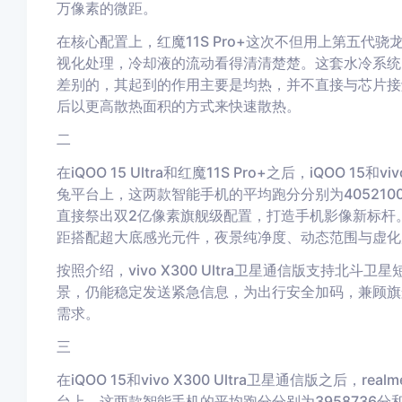
万像素的微距。
在核心配置上，红魔11S Pro+这次不但用上第五代
视化处理，冷却液的流动看得清清楚楚。这套水冷系统
差别的，其起到的作用主要是均热，并不直接与芯片接
后以更高散热面积的方式来快速散热。
二
在iQOO 15 Ultra和红魔11S Pro+之后，iQOO 1
兔平台上，这两款智能手机的平均跑分分别为4052100分和3
直接祭出双2亿像素旗舰级配置，打造手机影像新标杆
距搭配超大底感光元件，夜景纯净度、动态范围与虚化
按照介绍，vivo X300 Ultra卫星通信版支持
景，仍能稳定发送紧急信息，为出行安全加码，兼顾旗
需求。
三
在iQOO 15和vivo X300 Ultra卫星通信版之后，r
台上，这两款智能手机的平均跑分分别为3958736分和392