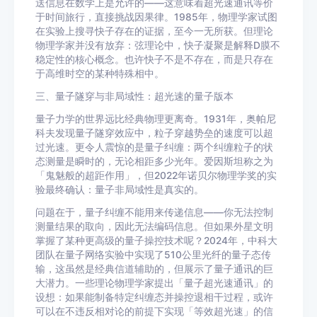
送信息在数学上是允许的——这意味着超光速通讯等价
于时间旅行，直接挑战因果律。1985年，物理学家试图
在实验上搜寻快子存在的证据，至今一无所获。但理论
物理学家并没有放弃：弦理论中，快子凝聚是解释D膜不
稳定性的核心概念。也许快子不是不存在，而是只存在
于高维时空的某种特殊相中。
三、量子隧穿与非局域性：超光速的量子版本
量子力学的世界远比经典物理更离奇。1931年，奥帕尼
科夫发现量子隧穿效应中，粒子穿越势垒的速度可以超
过光速。更令人震惊的是量子纠缠：两个纠缠粒子的状
态测量是瞬时的，无论相距多少光年。爱因斯坦称之为
「鬼魅般的超距作用」，但2022年诺贝尔物理学奖的实
验最终确认：量子非局域性是真实的。
问题在于，量子纠缠不能用来传递信息——你无法控制
测量结果的取向，因此无法编码信息。但如果外星文明
掌握了某种更高级的量子操控技术呢？2024年，中科大
团队在量子网络实验中实现了510公里光纤的量子态传
输，这虽然是经典信道辅助的，但展示了量子通讯的巨
大潜力。一些理论物理学家提出「量子超光速通讯」的
设想：如果能制备特定纠缠态并操控退相干过程，或许
可以在不违反相对论的前提下实现「等效超光速」的信