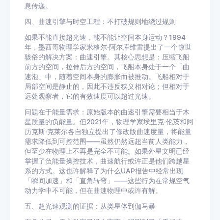
息传递。
四、曲速引擎与时空工程：不打破规则地绕过规则
如果不能直接超光速，能不能让空间本身运动？1994
年，墨西哥物理学家米格尔·阿尔库维雷提出了一个惊世
骇俗的解决方案：曲速引擎。其核心思想是：压缩飞船
前方的空间，拉伸后方的空间，飞船本身处于一个「曲
速泡」中，随着空间本身的膨胀而被推动。飞船相对于
局部空间是静止的，因此不违反狭义相对论；但相对于
远处观察者，它的有效速度可以超过光速。
问题在于能量需求：原始版本的曲速引擎需要相当于木
星质量的负能量。但2021年，物理学家埃里克·伦茨和阿
历克斯·克莱尔各自独立提出了修改版曲速度量，将能量
需求降低到可控范围——虽然仍然远超当前人类能力，
但至少在物理上不再是完全不可能。如果外星文明已经
掌握了负能量操控技术，曲速航行或许正是他们跨越星
系的方式。这也许解释了为什么UAP报告中经常出现
「瞬间加速」和「直角转弯」——这些行为在常规空气
动力学中不可能，但在曲速物理中或许有解。
五、超光速观测的证据：从类星体到伽马暴