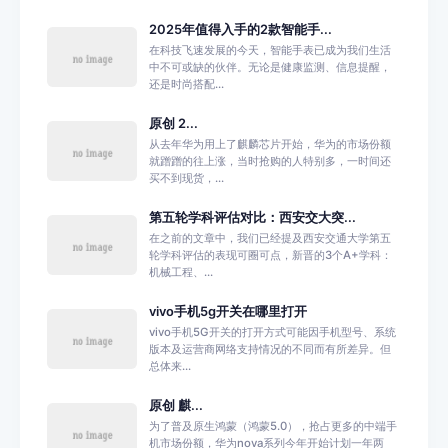
2025年值得入手的2款智能手...
在科技飞速发展的今天，智能手表已成为我们生活
中不可或缺的伙伴。无论是健康监测、信息提醒，
还是时尚搭配...
原创 2...
从去年华为用上了麒麟芯片开始，华为的市场份额
就蹭蹭的往上涨，当时抢购的人特别多，一时间还
买不到现货，...
第五轮学科评估对比：西安交大突...
在之前的文章中，我们已经提及西安交通大学第五
轮学科评估的表现可圈可点，新晋的3个A+学科：
机械工程、...
vivo手机5g开关在哪里打开
vivo手机5G开关的打开方式可能因手机型号、系统
版本及运营商网络支持情况的不同而有所差异。但
总体来...
原创 麒...
为了普及原生鸿蒙（鸿蒙5.0），抢占更多的中端手
机市场份额，华为nova系列今年开始计划一年两