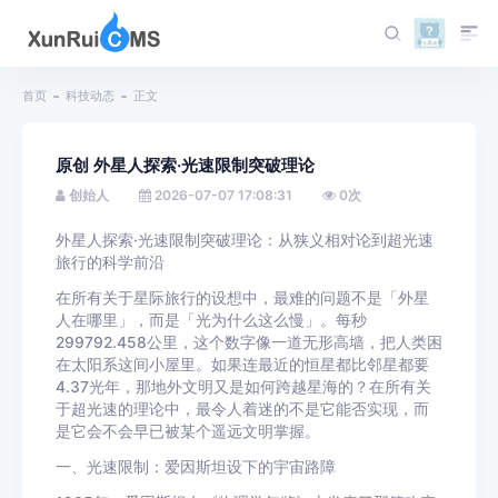
首页
科技动态
正文
原创 外星人探索·光速限制突破理论
创始人
2026-07-07 17:08:31
0
次
外星人探索·光速限制突破理论：从狭义相对论到超光速
旅行的科学前沿
在所有关于星际旅行的设想中，最难的问题不是「外星
人在哪里」，而是「光为什么这么慢」。每秒
299792.458公里，这个数字像一道无形高墙，把人类困
在太阳系这间小屋里。如果连最近的恒星都比邻星都要
4.37光年，那地外文明又是如何跨越星海的？在所有关
于超光速的理论中，最令人着迷的不是它能否实现，而
是它会不会早已被某个遥远文明掌握。
一、光速限制：爱因斯坦设下的宇宙路障