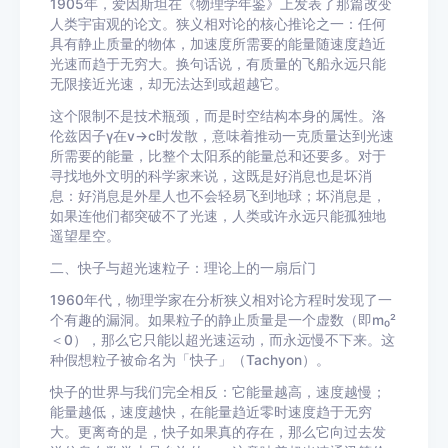
1905年，爱因斯坦在《物理学年鉴》上发表了那篇改变
人类宇宙观的论文。狭义相对论的核心推论之一：任何
具有静止质量的物体，加速度所需要的能量随速度趋近
光速而趋于无穷大。换句话说，有质量的飞船永远只能
无限接近光速，却无法达到或超越它。
这个限制不是技术瓶颈，而是时空结构本身的属性。洛
伦兹因子γ在v→c时发散，意味着推动一克质量达到光速
所需要的能量，比整个太阳系的能量总和还要多。对于
寻找地外文明的科学家来说，这既是好消息也是坏消
息：好消息是外星人也不会轻易飞到地球；坏消息是，
如果连他们都突破不了光速，人类或许永远只能孤独地
遥望星空。
二、快子与超光速粒子：理论上的一扇后门
1960年代，物理学家在分析狭义相对论方程时发现了一
个有趣的漏洞。如果粒子的静止质量是一个虚数（即m₀²
＜0），那么它只能以超光速运动，而永远慢不下来。这
种假想粒子被命名为「快子」（Tachyon）。
快子的世界与我们完全相反：它能量越高，速度越慢；
能量越低，速度越快，在能量趋近零时速度趋于无穷
大。更离奇的是，快子如果真的存在，那么它向过去发