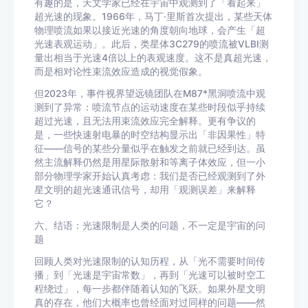
有趣的是，天文学家已经在宇宙中观测到了「看起来」
超光速的现象。1966年，马丁·里斯首次提出，某些天体
物理喷流如果以接近光速的角度朝向地球，会产生「超
光速表观运动」。此后，类星体3C279的喷流被VLBI测
量出相当于光速4倍以上的表观速度。这不是真超光速，
而是相对论性束流效应造成的视觉假象。
但2023年，事件视界望远镜团队在M87*黑洞喷流中观
测到了异常：喷流节点的运动速度在某些时段似乎持续
超过光速，且无法用束流效应完全解释。更有争议的
是，一些快速射电暴的时空结构显示出「非因果性」特
征——信号的某些分量似乎在触发之前就已经到达。虽
然主流解释仍然是用星际散射和等离子体效应，但一小
部分物理学家开始认真考虑：我们是否已经观测到了外
星文明的超光速通讯信号，却用「观测误差」来解释
它？
六、结语：光速限制是人类的问题，不一定是宇宙的问
题
回顾人类对光速限制的认知历程，从「光不需要时间传
播」到「光速是宇宙常数」，再到「光速可以被时空工
程绕过」，每一步都伴随着认知的飞跃。如果外星文明
真的存在，他们大概率也曾经面对过同样的问题——然