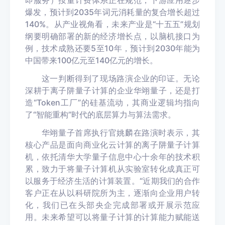
即服务）按量计费体系正在规范，下游应用逐步
爆发，预计到2035年词元消耗量的复合增长超过
140%。从产业视角看，未来产业是“十五五”规划
纲要明确部署的新的经济增长点，以脑机接口为
例，技术成熟还要5至10年，预计到2030年能为
中国带来100亿元至140亿元的增长。
这一判断得到了现场路演企业的印证。无论
深耕于离子阱量子计算的企业华翊量子，还是打
造“Token工厂”的硅基流动，其商业逻辑均指向
了“智能重构”时代的底层算力与算法需求。
华翊量子首席执行官姚麟在路演时表示，其
核心产品是面向商业化云计算的离子阱量子计算
机，依托清华大学量子信息中心十余年的技术积
累，致力于将量子计算机从实验室转化成真正可
以服务于经济生活的计算装置。“近期我们的合作
客户正在从以科研院所为主，逐渐向企业用户转
化，我们已在头部央企完成部署或开展示范应
用。未来希望可以将量子计算的计算能力赋能送