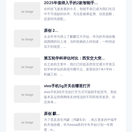
2025年值得入手的2款智能手...
在科技飞速发展的今天，智能手表已成为我们生活
中不可或缺的伙伴。无论是健康监测、信息提醒，
还是时尚搭配...
原创 2...
从去年华为用上了麒麟芯片开始，华为的市场份额
就蹭蹭的往上涨，当时抢购的人特别多，一时间还
买不到现货，...
第五轮学科评估对比：西安交大突...
在之前的文章中，我们已经提及西安交通大学第五
轮学科评估的表现可圈可点，新晋的3个A+学科：
机械工程、...
vivo手机5g开关在哪里打开
vivo手机5G开关的打开方式可能因手机型号、系统
版本及运营商网络支持情况的不同而有所差异。但
总体来...
原创 麒...
为了普及原生鸿蒙（鸿蒙5.0），抢占更多的中端手
机市场份额，华为nova系列今年开始计划一年两
更，n...