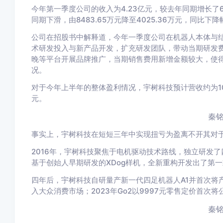
今年第一季度公司的收入为4.23亿元，较去年同期增长了
同期下滑，由8483.65万元降至4025.36万元，同比下降幅
公司在招股书中解释道，今年一季度公司在机器人本体与
术研发投入与新产品开发，扩充研发团队，带动当期研发费用
晚等平台开展品牌推广，当期销售费用新增金额较大，使得
况。
对于今年上半年的整体盈利情况，宇树科技预计营收约为10.52
元。
秦铭
事实上，宇树科技在短短三年中实现扭亏为盈离不开其对
2016年，宇树科技聚焦于电机驱动技术路线，独立研发
基于创始人早期研发的XDog样机，全新重构开发出了第一款商
四年后，宇树科技自研量产新一代四足机器人A1并首次将产品
入大众消费市场；2023年Go2以9997元零售定价首次
秦铭