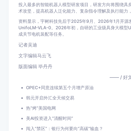
投入最多的智能机器人模型研发项目，研发方向将围绕具身
术攻坚，提高机器人泛化能力、复杂指令理解及执行能力
资料显示，宇树科技先后于2025年9月、2026年1月开源发布
UnifoLM-VLA-0。2026年初，自研的工业级具身大模
成关节电机装配等任务。
记者
吴迪
文字编辑
马云飞
版面编辑 毕丹丹
—— / 好
OPEC+同意连续第五个月增产原油
韩元开启外汇全天候交易
热“烤”美国电网
美AI投资进入“清醒时间”
闯入“禁区”：银行为何要向“高碳”输血？