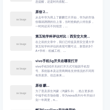
息提醒，还是时尚搭配...
原创 2...
从去年华为用上了麒麟芯片开始，华为的市场
份额就蹭蹭的往上涨，当时抢购的人特别多，
一时间还买不到现货，...
第五轮学科评估对比：西安交大突...
在之前的文章中，我们已经提及西安交通大学
第五轮学科评估的表现可圈可点，新晋的3个
A+学科：机械工程、...
vivo手机5g开关在哪里打开
vivo手机5G开关的打开方式可能因手机型
号、系统版本及运营商网络支持情况的不同而
有所差异。但总体来...
原创 麒...
为了普及原生鸿蒙（鸿蒙5.0），抢占更多的
中端手机市场份额，华为nova系列今年开始计
划一年两更，n...
解决FaceTime无法使用的...