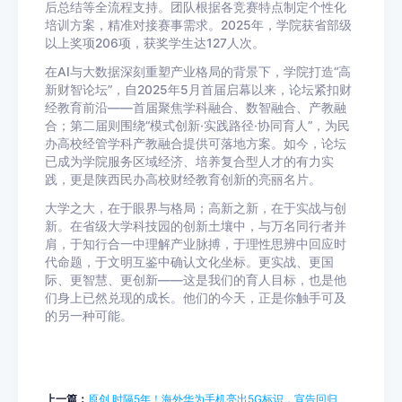
后总结等全流程支持。团队根据各竞赛特点制定个性化
培训方案，精准对接赛事需求。2025年，学院获省部级
以上奖项206项，获奖学生达127人次。
在AI与大数据深刻重塑产业格局的背景下，学院打造“高
新财智论坛”，自2025年5月首届启幕以来，论坛紧扣财
经教育前沿——首届聚焦学科融合、数智融合、产教融
合；第二届则围绕“模式创新·实践路径·协同育人”，为民
办高校经管学科产教融合提供可落地方案。如今，论坛
已成为学院服务区域经济、培养复合型人才的有力实
践，更是陕西民办高校财经教育创新的亮丽名片。
大学之大，在于眼界与格局；高新之新，在于实战与创
新。在省级大学科技园的创新土壤中，与万名同行者并
肩，于知行合一中理解产业脉搏，于理性思辨中回应时
代命题，于文明互鉴中确认文化坐标。更实战、更国
际、更智慧、更创新——这是我们的育人目标，也是他
们身上已然兑现的成长。他们的今天，正是你触手可及
的另一种可能。
上一篇：
原创 时隔5年！海外华为手机亮出5G标识，宣告回归