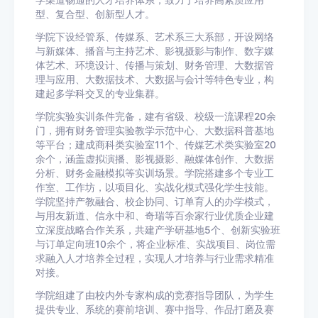
学渠道畅通的人才培养体系，致力于培养高素质应用
型、复合型、创新型人才。
学院下设经管系、传媒系、艺术系三大系部，开设网络
与新媒体、播音与主持艺术、影视摄影与制作、数字媒
体艺术、环境设计、传播与策划、财务管理、大数据管
理与应用、大数据技术、大数据与会计等特色专业，构
建起多学科交叉的专业集群。
学院实验实训条件完备，建有省级、校级一流课程20余
门，拥有财务管理实验教学示范中心、大数据科普基地
等平台；建成商科类实验室11个、传媒艺术类实验室20
余个，涵盖虚拟演播、影视摄影、融媒体创作、大数据
分析、财务金融模拟等实训场景。学院搭建多个专业工
作室、工作坊，以项目化、实战化模式强化学生技能。
学院坚持产教融合、校企协同、订单育人的办学模式，
与用友新道、信永中和、奇瑞等百余家行业优质企业建
立深度战略合作关系，共建产学研基地5个、创新实验班
与订单定向班10余个，将企业标准、实战项目、岗位需
求融入人才培养全过程，实现人才培养与行业需求精准
对接。
学院组建了由校内外专家构成的竞赛指导团队，为学生
提供专业、系统的赛前培训、赛中指导、作品打磨及赛