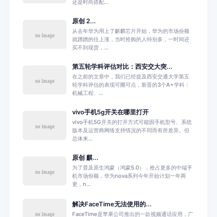
还是时尚搭配...
原创 2...
从去年华为用上了麒麟芯片开始，华为的市场份额
就蹭蹭的往上涨，当时抢购的人特别多，一时间还
买不到现货，...
第五轮学科评估对比：西安交大突...
在之前的文章中，我们已经提及西安交通大学第五
轮学科评估的表现可圈可点，新晋的3个A+学科：
机械工程、...
vivo手机5g开关在哪里打开
vivo手机5G开关的打开方式可能因手机型号、系统
版本及运营商网络支持情况的不同而有所差异。但
总体来...
原创 麒...
为了普及原生鸿蒙（鸿蒙5.0），抢占更多的中端手
机市场份额，华为nova系列今年开始计划一年两
更，n...
解决FaceTime无法使用的...
FaceTime是苹果公司推出的一款视频通话应用，广