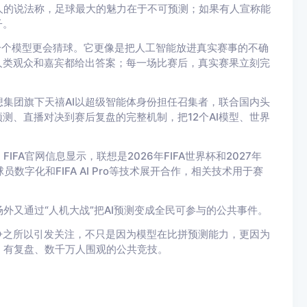
人的说法称，足球最大的魅力在于不可预测；如果有人宣称能
子。
一个模型更会猜球。它更像是把人工智能放进真实赛事的不确
人类观众和嘉宾都给出答案；每一场比赛后，真实赛果立刻完
集团旗下天禧AI以超级智能体身份担任召集者，联合国内头
测、直播对决到赛后复盘的完整机制，把12个AI模型、世界
A官网信息显示，联想是2026年FIFA世界杯和2027年
数字化和FIFA AI Pro等技术展开合作，相关技术用于赛
外又通过“人机大战”把AI预测变成全民可参与的公共事件。
争之所以引发关注，不只是因为模型在比拼预测能力，更因为
、有复盘、数千万人围观的公共竞技。