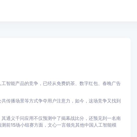
人工智能产品的竞争，已经从免费奶茶、数字红包、春晚广告
公共传播场景等方式争夺用户注意力，如今，这场竞争又找到
，其通义千问应用不仅预测中了揭幕战比分，还预见到一名南
测前15场小组赛方面，文心一言领先其他中国人工智能模