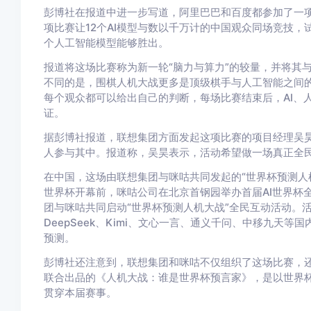
彭博社在报道中进一步写道，阿里巴巴和百度都参加了一
项比赛让12个AI模型与数以千万计的中国观众同场竞技
个人工智能模型能够胜出。
报道将这场比赛称为新一轮“脑力与算力”的较量，并将其与十年
不同的是，围棋人机大战更多是顶级棋手与人工智能之间
每个观众都可以给出自己的判断，每场比赛结束后，AI、
证。
据彭博社报道，联想集团方面发起这项比赛的项目经理吴昊
人参与其中。报道称，吴昊表示，活动希望做一场真正全
在中国，这场由联想集团与咪咕共同发起的“世界杯预测人机
世界杯开幕前，咪咕公司在北京首钢园举办首届AI世界杯全
团与咪咕共同启动“世界杯预测人机大战”全民互动活动。
DeepSeek、Kimi、文心一言、通义千问、中移九天等国
预测。
彭博社还注意到，联想集团和咪咕不仅组织了这场比赛，
联合出品的《人机大战：谁是世界杯预言家》，是以世界杯
贯穿本届赛事。