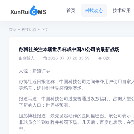
首页
科技动态
技术应用
首页
科技动态
正文
彭博社关注本届世界杯成中国AI公司的最新战场
创始人
2026-07-07 20:33:59
0
次
来源：新浪证券
彭博社近日报道称，中国科技公司之间争夺用户使用自家
等场景，延伸到世界杯预测赛场。
报道写道，中国科技公司过去曾通过发放福利、占据大型
了新的入口：世界杯预测。
据彭博社报道，最先发起动作的是阿里巴巴。该公司表示
非球员会吃到红牌并被罚下场。几天后，百度也表示，在预
型。