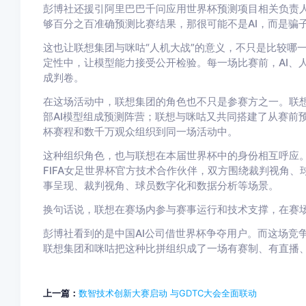
彭博社还援引阿里巴巴千问应用世界杯预测项目相关负责
够百分之百准确预测比赛结果，那很可能不是AI，而是骗
这也让联想集团与咪咕“人机大战”的意义，不只是比较哪
定性中，让模型能力接受公开检验。每一场比赛前，AI、
成判卷。
在这场活动中，联想集团的角色也不只是参赛方之一。联想
部AI模型组成预测阵营；联想与咪咕又共同搭建了从赛前预
杯赛程和数千万观众组织到同一场活动中。
这种组织角色，也与联想在本届世界杯中的身份相互呼应。FIF
FIFA女足世界杯官方技术合作伙伴，双方围绕裁判视角、球员
事呈现、裁判视角、球员数字化和数据分析等场景。
换句话说，联想在赛场内参与赛事运行和技术支撑，在赛场
彭博社看到的是中国AI公司借世界杯争夺用户。而这场竞
联想集团和咪咕把这种比拼组织成了一场有赛制、有直播
上一篇：
数智技术创新大赛启动 与GDTC大会全面联动