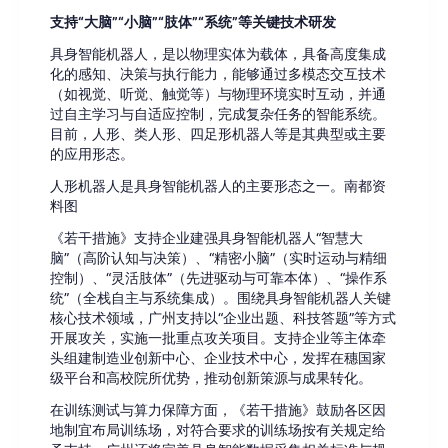
支持“大脑”“小脑”“肢体”“
系统
”等关键技术研发
具身智能机器人，是以物理实体为载体，具备高度集成
化的感知、决策与执行能力，能够通过多模态交互技术
（如视觉、听觉、触觉等）与物理环境实时互动，并通
过自主学习与自适应控制，完成复杂任务的智能系统。
目前，人形、类人形、四足形机器人等是其典型或主要
的应用形态。
人形机器人是具身智能机器人的主要形态之一。南都资
料图
《若干措施》支持企业建强具身智能机器人“智慧大
脑”（高阶认知与决策）、“精密小脑”（实时运动与精细
控制）、“灵活肢体”（先进驱动与可靠本体）、“操作系
统”（全栈自主与系统集成）。围绕具身智能机器人关键
核心技术领域，广州支持以“企业出题、科技答题”等方式
开展攻关，实施一批重点攻关项目。支持企业等主体牵
头组建制造业创新中心、企业技术中心，发挥在穗国家
级平台和高校院所优势，推动创新策源与成果转化。
在训练测试与算力保障方面，《若干措施》鼓励各区因
地制宜布局训练场，对符合要求的训练场按有关规定给