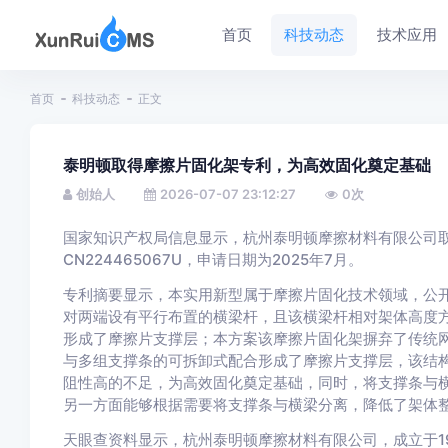
首页
科技动态
技术应用
首页
科技动态
正文
泰明顿取得摩擦片固化架专利，为高效固化奠定基础
创始人
2026-07-07 23:12:27
0
次
国家知识产权局信息显示，杭州泰明顿摩擦材料有限公司取
CN224465067U，申请日期为2025年7月。
专利摘要显示，本实用新型属于摩擦片固化技术领域，公
对两端设有平行布置的横梁杆，且该横梁杆相对架体高度
形成了摩擦片支撑层；本方案该摩擦片固化架摒弃了传统
与多组支撑条的可拆卸式配合形成了摩擦片支撑层，该结
阻性高的不足，为高效固化奠定基础，同时，将支撑条与
另一方面能够根据需要将支撑条与横梁分离，降低了架体
天眼查资料显示，杭州泰明顿摩擦材料有限公司，成立于1