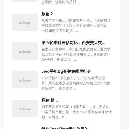
息提醒，还是时尚搭配...
原创 2...
从去年华为用上了麒麟芯片开始，华为的市场
份额就蹭蹭的往上涨，当时抢购的人特别多，
一时间还买不到现货，...
第五轮学科评估对比：西安交大突...
在之前的文章中，我们已经提及西安交通大学
第五轮学科评估的表现可圈可点，新晋的3个
A+学科：机械工程、...
vivo手机5g开关在哪里打开
vivo手机5G开关的打开方式可能因手机型
号、系统版本及运营商网络支持情况的不同而
有所差异。但总体来...
原创 麒...
为了普及原生鸿蒙（鸿蒙5.0），抢占更多的
中端手机市场份额，华为nova系列今年开始计
划一年两更，n...
解决FaceTime无法使用的...