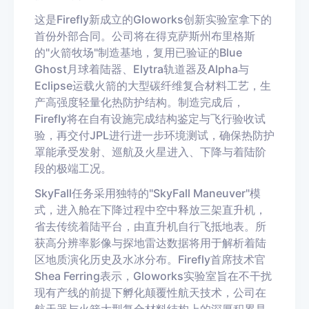
这是Firefly新成立的Gloworks创新实验室拿下的
首份外部合同。公司将在得克萨斯州布里格斯
的"火箭牧场"制造基地，复用已验证的Blue
Ghost月球着陆器、Elytra轨道器及Alpha与
Eclipse运载火箭的大型碳纤维复合材料工艺，生
产高强度轻量化热防护结构。制造完成后，
Firefly将在自有设施完成结构鉴定与飞行验收试
验，再交付JPL进行进一步环境测试，确保热防护
罩能承受发射、巡航及火星进入、下降与着陆阶
段的极端工况。
SkyFall任务采用独特的"SkyFall Maneuver"模
式，进入舱在下降过程中空中释放三架直升机，
省去传统着陆平台，由直升机自行飞抵地表。所
获高分辨率影像与探地雷达数据将用于解析着陆
区地质演化历史及水冰分布。Firefly首席技术官
Shea Ferring表示，Gloworks实验室旨在不干扰
现有产线的前提下孵化颠覆性航天技术，公司在