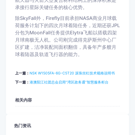
航天器与火箭大型复合材料结构上的深厚积累是
承接行星际关键任务的核心优势。
除SkyFall外，Firefly目前承担NASA商业月球载
荷服务计划下的四次月球着陆任务，近期还获JPL
分包为MoonFall任务提供Elytra飞船以搭载四架
月球南极无人机。公司刚完成得克萨斯州中心厂
区扩建，洁净装配间面积翻倍，具备年产多艘月
球着陆器及轨道飞行器的能力。
上一篇：
NSK W1505FA-6G-C5T20 滚珠丝杠技术规格说明书
下一篇：
港澳阳江社团总会启用“湾区政务通”智慧服务柜台
相关内容
热门资讯