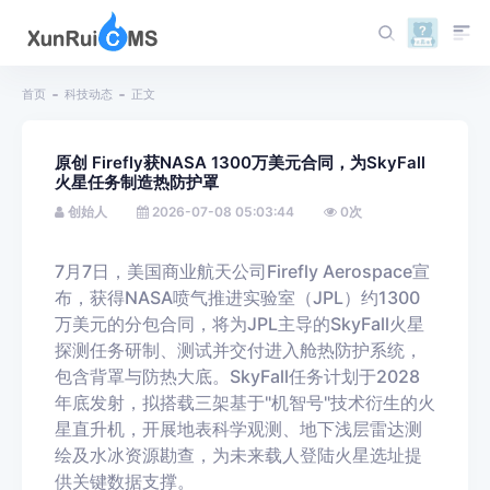
首页
科技动态
正文
原创 Firefly获NASA 1300万美元合同，为SkyFall
火星任务制造热防护罩
创始人
2026-07-08 05:03:44
0
次
7月7日，美国商业航天公司Firefly Aerospace宣
布，获得NASA喷气推进实验室（JPL）约1300
万美元的分包合同，将为JPL主导的SkyFall火星
探测任务研制、测试并交付进入舱热防护系统，
包含背罩与防热大底。SkyFall任务计划于2028
年底发射，拟搭载三架基于"机智号"技术衍生的火
星直升机，开展地表科学观测、地下浅层雷达测
绘及水冰资源勘查，为未来载人登陆火星选址提
供关键数据支撑。