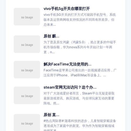
vivo手机5g开关在哪里打开
vivo手机5G开关的打开方式可能因手机型号、系统
版本及运营商网络支持情况的不同而有所差异。但
总体来...
原创 麒...
为了普及原生鸿蒙（鸿蒙5.0），抢占更多的中端手
机市场份额，华为nova系列今年开始计划一年两
更，n...
解决FaceTime无法使用的...
FaceTime是苹果公司推出的一款视频通话应用，广
泛应用于iPhone、iPad和Mac等设备上。...
steam官网无法访问？这个办...
对于广大游戏爱好者而言，Steam平台无疑是获取
最新游戏资讯、购买游戏、与全球玩家互动的重要
阵地。然...
原创 直...
#热点周际赛# 随着科技的进步，儿童智能穿戴设备
逐渐成为了家庭中的新宠。华为作为智能穿戴领域
的领军者...