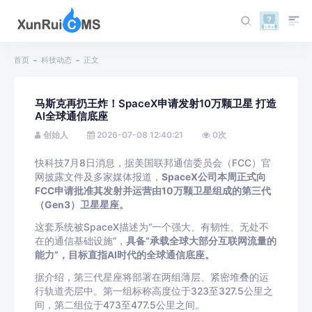
首页
科技动态
正文
马斯克再扔王炸！SpaceX申请发射10万颗卫星 打造
AI全球通信底座
创始人
2026-07-08 12:40:21
0
次
快科技7月8日消息，据美国联邦通信委员会（FCC）官
网披露文件及多家媒体报道，
SpaceX公司本周正式向
FCC申请批准其发射并运营由10万颗卫星组成的第三代
（Gen3）卫星星座。
这套系统被SpaceX描述为“一个强大、有韧性、无处不
在的通信基础设施”，
具备“承载全球大部分互联网流量的
能力”，目标直指AI时代的全球通信底座。
据介绍，第三代星座将部署在两组薄层、紧密堆叠的运
行轨道壳层中。第一组标称高度位于323至327.5公里之
间，第二组位于473至477.5公里之间。