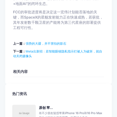
+地面AI”的闭环生态。
FCC的审批进度将是决定这一宏伟计划能否落地的关
键，而SpaceX的星舰发射能力正在快速成熟，若获批，
其年发射数千颗卫星的产能将为第三代星座的部署提供
工程可行性。
上一篇：
强势的大疆，并不害怕的影石
下一篇：
Meta出新招：若智能眼镜隐私指示灯被人为破坏，就自
动关闭摄像头
相关内容
热门资讯
原创 苹...
有不少朋友疑惑苹果iPhone 16 Pro和16 Pro Max