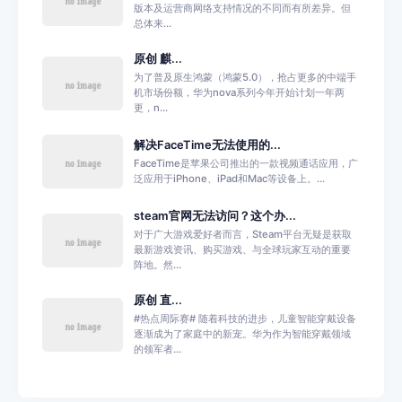
版本及运营商网络支持情况的不同而有所差异。但
总体来...
原创 麒...
为了普及原生鸿蒙（鸿蒙5.0），抢占更多的中端手
机市场份额，华为nova系列今年开始计划一年两
更，n...
解决FaceTime无法使用的...
FaceTime是苹果公司推出的一款视频通话应用，广
泛应用于iPhone、iPad和Mac等设备上。...
steam官网无法访问？这个办...
对于广大游戏爱好者而言，Steam平台无疑是获取
最新游戏资讯、购买游戏、与全球玩家互动的重要
阵地。然...
原创 直...
#热点周际赛# 随着科技的进步，儿童智能穿戴设备
逐渐成为了家庭中的新宠。华为作为智能穿戴领域
的领军者...