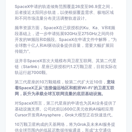
SpaceX申请的轨道倾角范围覆盖26度至96.9度之间，
后者接近太阳同步轨道，以便根据覆盖需求、极地区域
和不同市场流量分布灵活调整轨道设计。
频率资源方面，SpaceX在已获授权的Ku、Ka、V和E频
段基础上，进一步申请拓展92GHz至275GHz之间尚待
开发的W频段和D频段。SpaceX在申请文件中解释，“为
全球数十亿人和AI驱动设备提供容量，需要大幅扩展回
传能力”。
这并非SpaceX首次大规模布局卫星互联网。其第二代星
链（Starlink）星座已获授权约1.2万颗卫星，目前实际在
轨运行超7000颗。
第三代星座的10万颗规模，较第二代扩大近10倍，
意味
着SpaceX正从“连接偏远地区和航班Wi-Fi”的卫星互联
网，跃升为承载全球互联网流量的底层基础设施。
对SpaceX而言，第三代星座的申请也为其AI业务提供了
基础设施支撑。公司此前以600亿美元收购AI编程应用
Cursor开发商Anysphere，Grok大模型正在快速迭代。
10万颗卫星构成的天基网络，将为Grok及未来AI服务提
供全球范围内的低延迟数据传输通道，形成“太空通信