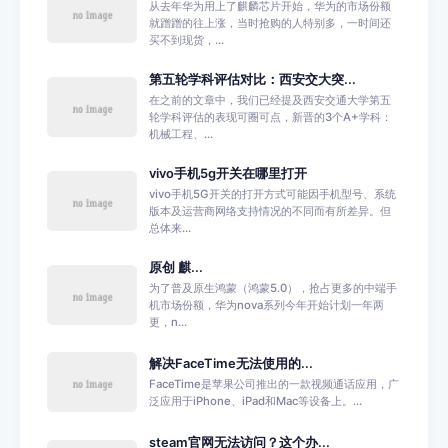
从去年华为用上了麒麟芯片开始，华为的市场份额
就蹭蹭的往上涨，当时抢购的人特别多，一时间还
买不到现货，...
第五轮学科评估对比：西安交大突...
在之前的文章中，我们已经提及西安交通大学第五
轮学科评估的表现可圈可点，新晋的3个A+学科：
机械工程、...
vivo手机5g开关在哪里打开
vivo手机5G开关的打开方式可能因手机型号、系统
版本及运营商网络支持情况的不同而有所差异。但
总体来...
原创 麒...
为了普及原生鸿蒙（鸿蒙5.0），抢占更多的中端手
机市场份额，华为nova系列今年开始计划一年两
更，n...
解决FaceTime无法使用的...
FaceTime是苹果公司推出的一款视频通话应用，广
泛应用于iPhone、iPad和Mac等设备上。...
steam官网无法访问？这个办...