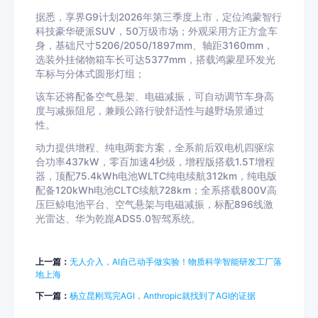
据悉，享界G9计划2026年第三季度上市，定位鸿蒙智行
科技豪华硬派SUV，50万级市场；外观采用方正方盒车
身，基础尺寸5206/2050/1897mm、轴距3160mm，
选装外挂储物箱车长可达5377mm，搭载鸿蒙星环发光
车标与分体式圆形灯组；
该车还将配备空气悬架、电磁减振，可自动调节车身高
度与减振阻尼，兼顾公路行驶舒适性与越野场景通过
性。
动力提供增程、纯电两套方案，全系前后双电机四驱综
合功率437kW，零百加速4秒级，增程版搭载1.5T增程
器，顶配75.4kWh电池WLTC纯电续航312km，纯电版
配备120kWh电池CLTC续航728km；全系搭载800V高
压巨鲸电池平台、空气悬架与电磁减振，标配896线激
光雷达、华为乾崑ADS5.0智驾系统。
上一篇：
无人介入，AI自己动手做实验！物质科学智能研发工厂落
地上海
下一篇：
杨立昆刚骂完AGI，Anthropic就找到了AGI的证据