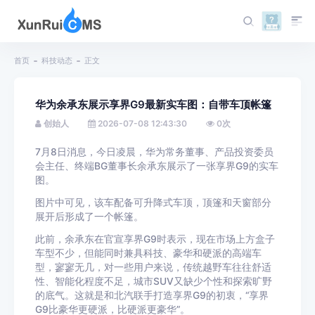
首页
科技动态
正文
华为余承东展示享界G9最新实车图：自带车顶帐篷
创始人
2026-07-08 12:43:30
0
次
7月8日消息，今日凌晨，华为常务董事、产品投资委员
会主任、终端BG董事长余承东展示了一张享界G9的实车
图。
图片中可见，该车配备可升降式车顶，顶篷和天窗部分
展开后形成了一个帐篷。
此前，余承东在官宣享界G9时表示，现在市场上方盒子
车型不少，但能同时兼具科技、豪华和硬派的高端车
型，寥寥无几，对一些用户来说，传统越野车往往舒适
性、智能化程度不足，城市SUV又缺少个性和探索旷野
的底气。这就是和北汽联手打造享界G9的初衷，“享界
G9比豪华更硬派，比硬派更豪华”。