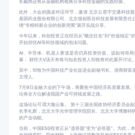
长戴炜
还将从金融机构视角分享科技金融的实践经验。
此外，大会的圆桌对话环节，邀请
北京云星宇交通科技股
基因药业股份有限公司、北京领创医谷科技发展有限责任
绕“专精特新企业的创新突围”展开实战分享。
今年以来，科创投资正在经历从“概念狂欢”到“价值锚定
开始担忧AI等科技领域的泡沫问题。
AI、半导体、机器人赛道是否仍具投资价值、该如何布
暴：
财经大V汤天奇将与知名投资人邹牧
将对此展开讨论
其中，邹牧为中国科技产业化促进会副秘书长、浙商财富基
主理人。
7月9日金融大会的下午场，将聚焦中国经济高质量发展
论将全方位解读我国产业可持续发展之路。
这场论坛可谓大咖云集。
第十三届全国政协经济委员会副
长李礼辉，北京大学光华管理学院院长、北京大学博雅特
的产业动能。
当前，中国ESG投资正从“选答题”变为“必答题”。为此
金融研究院、阳光财险、上海华证指数等机构的ESG负责