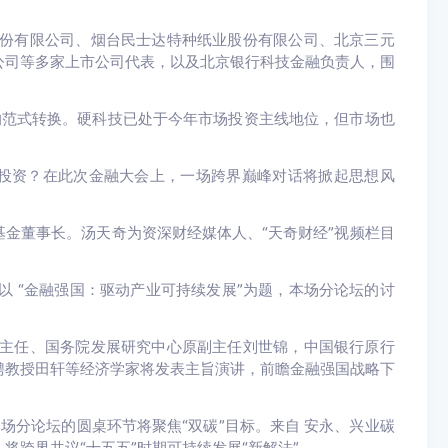
份有限公司、烟台民士达特种纸业股份有限公司、北京三元
公司等多家上市公司代表，以及北京银行科技金融负责人
，围
”的范式转换。硬科技已处于今年市场投资主线地位，但市场也
局投资？在此次金融大会上，一场跨界巅峰对话将掀起思想风
。
金董事长。汤天奇为资深财经媒体人、“天奇财经”视频栏目
。以
“金融强国：驱动产业可持续发展”
为题，本场分论坛的讨
主任、国务院发展研究中心原副主任刘世锦，中国银行原行
聘教授田轩等经济学家
将发表主旨演讲，前瞻金融强国战略下
，本场分论坛的圆桌环节将聚焦“双碳”目标。来自
安永、兴业碳
人
将跨界共议“十五五”时期可持续发展“新解法”。