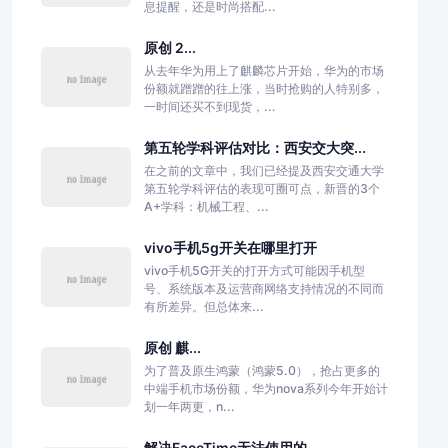
息提醒，还是时尚搭配...
原创 2...
从去年华为用上了麒麟芯片开始，华为的市场
份额就蹭蹭的往上涨，当时抢购的人特别多，
一时间还买不到现货，...
第五轮学科评估对比：西安交大突...
在之前的文章中，我们已经提及西安交通大学
第五轮学科评估的表现可圈可点，新晋的3个
A+学科：机械工程、...
vivo手机5g开关在哪里打开
vivo手机5G开关的打开方式可能因手机型
号、系统版本及运营商网络支持情况的不同而
有所差异。但总体来...
原创 麒...
为了普及原生鸿蒙（鸿蒙5.0），抢占更多的
中端手机市场份额，华为nova系列今年开始计
划一年两更，n...
解决FaceTime无法使用的...