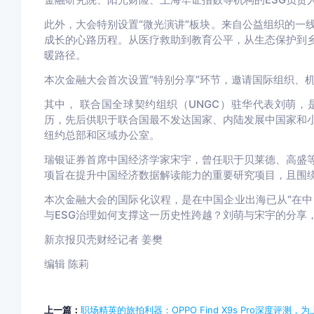
此外，大会特别设置“微光演讲”板块。来自公益组织的一
成长的心路历程。从医疗救助到教育公平，从生态保护到
暖路径。
本次金融大会首次设置“特别分享”环节，邀请国际组织、
其中，
联合国全球契约组织（UNGC）驻华代表刘萌
，
历，先后供职于联合国最不发达国家、内陆发展中国家和
纽约总部和区域办公室。
瑞银证券首席中国经济学家宋宇
，曾任职于贝莱德、高盛
项旨在提升中国经济数据解读能力的重要研究项目，且围
本次金融大会的国际化议程，是在中国企业出海已从“在中
与ESG治理如何支撑这一历史性跨越？刘萌与宋宇的分享
新京报贝壳财经记者 姜樊
编辑 陈莉
上一篇：
职场精英的旅拍利器：OPPO Find X9s Pro深度评