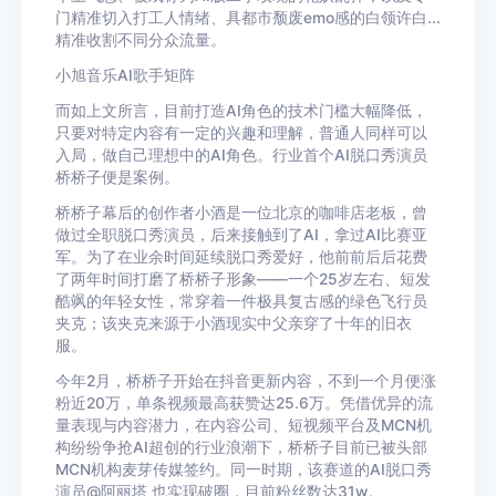
门精准切入打工人情绪、具都市颓废emo感的白领许白...
精准收割不同分众流量。
小旭音乐AI歌手矩阵
而如上文所言，目前打造AI角色的技术门槛大幅降低，
只要对特定内容有一定的兴趣和理解，普通人同样可以
入局，做自己理想中的AI角色。行业首个AI脱口秀演员
桥桥子便是案例。
桥桥子幕后的创作者小酒是一位北京的咖啡店老板，曾
做过全职脱口秀演员，后来接触到了AI，拿过AI比赛亚
军。为了在业余时间延续脱口秀爱好，他前前后后花费
了两年时间打磨了桥桥子形象——一个25岁左右、短发
酷飒的年轻女性，常穿着一件极具复古感的绿色飞行员
夹克；该夹克来源于小酒现实中父亲穿了十年的旧衣
服。
今年2月，桥桥子开始在抖音更新内容，不到一个月便涨
粉近20万，单条视频最高获赞达25.6万。凭借优异的流
量表现与内容潜力，在内容公司、短视频平台及MCN机
构纷纷争抢AI超创的行业浪潮下，桥桥子目前已被头部
MCN机构麦芽传媒签约。同一时期，该赛道的AI脱口秀
演员@阿丽塔 也实现破圈，目前粉丝数达31w。