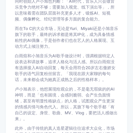
同时创始人卢小旭也判断：「AI时代，音乐人只会做音
乐竞争力绝对不够；需要加入视觉、线下演出等」，所
以意味着需在团队层面补充更多人才，锻炼AI、短视
频、偶像孵化、经纪管理等多方面的复合能力。
而在To C的大众市场，无论是Yuri、Miyaki还是小旭音乐
旗下的歌手，最终的诉求都是将其IP化，成为具备情感
粘性的AI偶像，于是创作者们也在艺人的人格展现、互
动方式上倾注努力。
白雨煊和小旭音乐为AI歌手做设计时，强调根据特定人
设表达和讲故事，追求人格化与活人感。所以白雨煊没
有选择接入AI自动回复，每天会用符合20岁左右傲娇女
歌手的语气回复粉丝留言。「我现在跟大家聊的每句
话，未来都会成为她真正成熟之后的性格样本」。
卢小旭表示，他想展现给观众的，不是毫无瑕疵的的AI
神明，而是「也有困境，会感到脆弱、会产生负面情
绪，甚至有明显性格缺点」的人格，试图观众产生更深
的情感共情与角色代入。所以，其旗下每个歌手都「有
自己的设定、身世、歌曲、MV、Vlog，要把活人感做出
来」。
此外，由于传统的真人造星逻辑往往追求大众化，市场