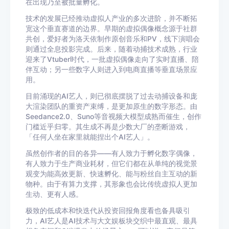
在出现乃至被批量孵化。
技术的发展已经推动虚拟人产业的多次进阶，并不断拓
宽这个垂直赛道的边界。早期的虚拟偶像概念源于社群
共创，爱好者为洛天依制作原创音乐和PV，线下演唱会
则通过全息投影完成。后来，随着动捕技术成熟，行业
迎来了Vtuber时代，一批虚拟偶像走向了实时直播、陪
伴互动；另一些数字人则进入到电商直播等垂直场景应
用。
目前涌现的AI艺人，则已彻底摆脱了过去动捕设备和庞
大渲染团队的重资产束缚，是更加原生的数字形态。由
Seedance2.0、Suno等音视频大模型成熟而催生，创作
门槛近乎归零。其生成不再是少数大厂的垄断游戏，
「任何人坐在家里就能捏出个AI艺人」。
虽然创作者的目的各异——有人致力于孵化数字偶像，
有人致力于生产商业耗材，但它们都在从单纯的视觉景
观变为能高效更新、快速孵化、能与粉丝自主互动的新
物种。由于有算力支撑，其形象也会比传统虚拟人更加
生动、更有人感。
极致的低成本和快迭代从投资回报角度看也备具吸引
力，AI艺人是AI技术与大文娱板块交织中最直观、最具