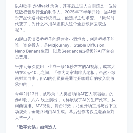
以AI歌手 @Miyaki 为例，其幕后主理人白雨煊是一位传
统版权音乐行业的制作人。2025年下半年开始，当AI音
乐产品快速冲击传统行业，他选择主动求变。「既然时
代变了，为什么不用AI虚拟人这个全新载体去表达
呢？」
AI脱口秀演员桥桥子的经营者小酒坦言，创造桥桥子的
唯一资金投入，是Midjourney、Stable Diffusion、
Nano Banana生图，以及Seedance出视频的AI平台会
员费用。
平摊到每次使用，生成一条15秒左右的AI视频，成本大
约在3元-10元之间。「作为两家咖啡店老板，虽然不敢
说财富自由，但AI的会员费是通过开咖啡店的收入能够
承担的」。
今年2月13日，被称为「人类首场纯AI艺人演唱会」的
@AI歌手六六 线上演出，同样展现了AI的生产效率。从
词曲编排、MV视觉、舞台特效，乃至开场主播与台下互
动观众，全链路均由AI生成。幕后创作者仅是老顽童刘
大爷一人。
「数字女娲」如何造人