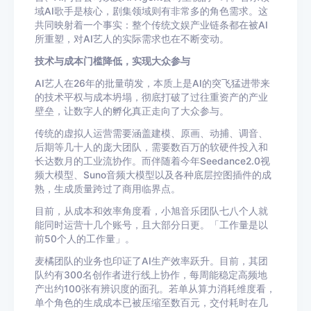
域AI歌手是核心，剧集领域则有非常多的角色需求。这
共同映射着一个事实：整个传统文娱产业链条都在被AI
所重塑，对AI艺人的实际需求也在不断变动。
技术与成本门槛降低，实现大众参与
AI艺人在26年的批量萌发，本质上是AI的突飞猛进带来
的技术平权与成本坍塌，彻底打破了过往重资产的产业
壁垒，让数字人的孵化真正走向了大众参与。
传统的虚拟人运营需要涵盖建模、原画、动捕、调音、
后期等几十人的庞大团队，需要数百万的软硬件投入和
长达数月的工业流协作。而伴随着今年Seedance2.0视
频大模型、Suno音频大模型以及各种底层控图插件的成
熟，生成质量跨过了商用临界点。
目前，从成本和效率角度看，小旭音乐团队七八个人就
能同时运营十几个账号，且大部分日更。「工作量是以
前50个人的工作量」。
麦橘团队的业务也印证了AI生产效率跃升。目前，其团
队约有300名创作者进行线上协作，每周能稳定高频地
产出约100张有辨识度的面孔。若单从算力消耗维度看，
单个角色的生成成本已被压缩至数百元，交付耗时在几