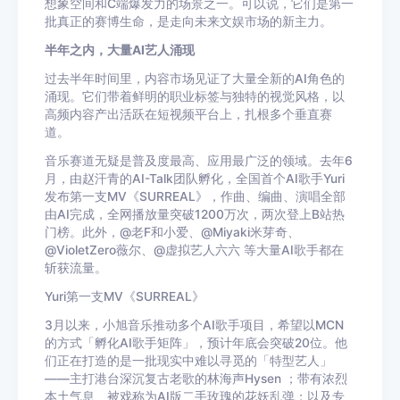
想象空间和C端爆发力的场景之一。可以说，它们是第一
批真正的赛博生命，是走向未来文娱市场的新主力。
半年之内，大量AI艺人涌现
过去半年时间里，内容市场见证了大量全新的AI角色的
涌现。它们带着鲜明的职业标签与独特的视觉风格，以
高频内容产出活跃在短视频平台上，扎根多个垂直赛
道。
音乐赛道无疑是普及度最高、应用最广泛的领域。去年6
月，由赵汗青的AI-Talk团队孵化，全国首个AI歌手Yuri
发布第一支MV《SURREAL》，作曲、编曲、演唱全部
由AI完成，全网播放量突破1200万次，两次登上B站热
门榜。此外，@老F和小爱、@Miyaki米芽奇、
@VioletZero薇尔、@虚拟艺人六六 等大量AI歌手都在
斩获流量。
Yuri第一支MV《SURREAL》
3月以来，小旭音乐推动多个AI歌手项目，希望以MCN
的方式「孵化AI歌手矩阵」，预计年底会突破20位。他
们正在打造的是一批现实中难以寻觅的「特型艺人」
——主打港台深沉复古老歌的林海声Hysen ；带有浓烈
本土气息、被戏称为AI版二手玫瑰的花妖乱弹；以及专