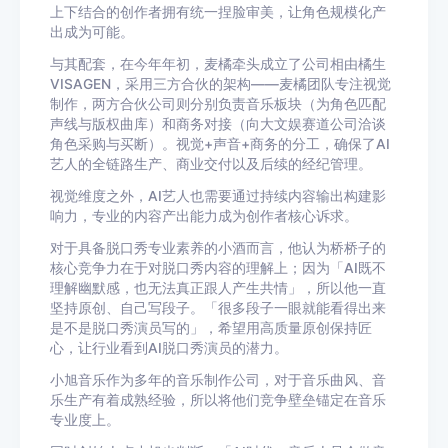
上下结合的创作者拥有统一捏脸审美，让角色规模化产
出成为可能。
与其配套，在今年年初，麦橘牵头成立了公司相由橘生
VISAGEN，采用三方合伙的架构——麦橘团队专注视觉
制作，两方合伙公司则分别负责音乐板块（为角色匹配
声线与版权曲库）和商务对接（向大文娱赛道公司洽谈
角色采购与买断）。视觉+声音+商务的分工，确保了AI
艺人的全链路生产、商业交付以及后续的经纪管理。
视觉维度之外，AI艺人也需要通过持续内容输出构建影
响力，专业的内容产出能力成为创作者核心诉求。
对于具备脱口秀专业素养的小酒而言，他认为桥桥子的
核心竞争力在于对脱口秀内容的理解上；因为「AI既不
理解幽默感，也无法真正跟人产生共情」，所以他一直
坚持原创、自己写段子。「很多段子一眼就能看得出来
是不是脱口秀演员写的」，希望用高质量原创保持匠
心，让行业看到AI脱口秀演员的潜力。
小旭音乐作为多年的音乐制作公司，对于音乐曲风、音
乐生产有着成熟经验，所以将他们竞争壁垒锚定在音乐
专业度上。