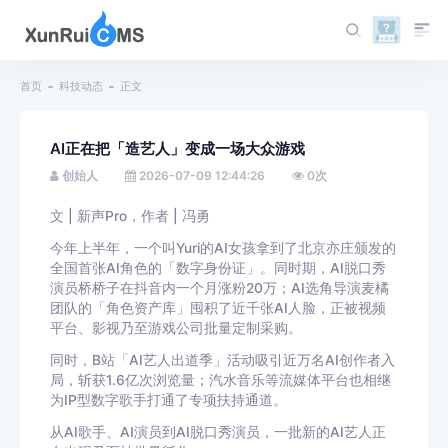
首页
科技动态
正文
AI正在把「造艺人」变成一场大众游戏
创始人
2026-07-09 12:44:26
0
次
文 | 新声Pro，作者 | 冯勇
今年上半年，一个叫Yuri的AI女孩拿到了北京亦庄颁发的
全国首张AI角色的「数字身份证」。同时期，AI脱口秀
演员桥桥子在抖音内一个月涨粉20万；AI选角导演麦橘
团队的「角色资产库」囤积了近千张AI人脸，正被视频
平台、影视乃至游戏公司批量定制采购。
同时，B站「AI艺人出道季」活动吸引近万名AI创作者入
局，斩获1.6亿次浏览量；汽水音乐等流媒体平台也相继
为IP型数字歌手打通了专项扶持通道。
从AI歌手、AI演员到AI脱口秀演员，一批新的AI艺人正