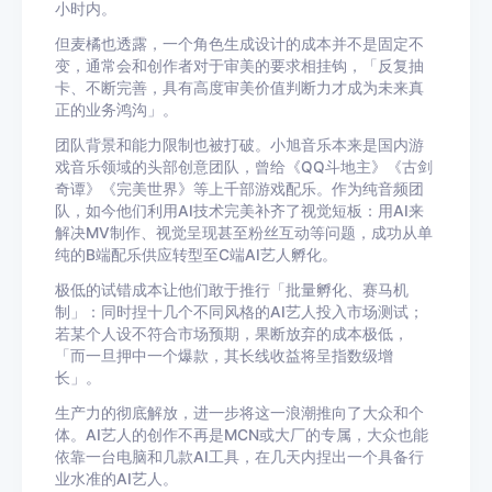
小时内。
但麦橘也透露，一个角色生成设计的成本并不是固定不
变，通常会和创作者对于审美的要求相挂钩，「反复抽
卡、不断完善，具有高度审美价值判断力才成为未来真
正的业务鸿沟」。
团队背景和能力限制也被打破。小旭音乐本来是国内游
戏音乐领域的头部创意团队，曾给《QQ斗地主》《古剑
奇谭》《完美世界》等上千部游戏配乐。作为纯音频团
队，如今他们利用AI技术完美补齐了视觉短板：用AI来
解决MV制作、视觉呈现甚至粉丝互动等问题，成功从单
纯的B端配乐供应转型至C端AI艺人孵化。
极低的试错成本让他们敢于推行「批量孵化、赛马机
制」：同时捏十几个不同风格的AI艺人投入市场测试；
若某个人设不符合市场预期，果断放弃的成本极低，
「而一旦押中一个爆款，其长线收益将呈指数级增
长」。
生产力的彻底解放，进一步将这一浪潮推向了大众和个
体。AI艺人的创作不再是MCN或大厂的专属，大众也能
依靠一台电脑和几款AI工具，在几天内捏出一个具备行
业水准的AI艺人。