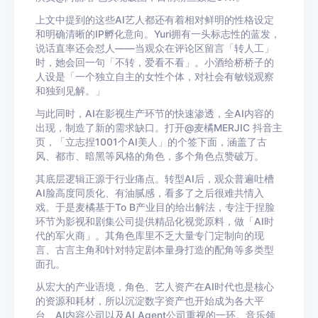
上文中提到的这些AI艺人都还有着相对鲜明的性格设定
和明确清晰的IP孵化意向。Yuri拥有一头标志性的蓝发，
说话直率还会怼人——当观众在评论区留言「转人工」
时，她会回一句「不转，爱看不看」。小酒给桥桥子的
人设是「一个独立自主的女性个体，对社会有敏锐观察
和独到见解。」
与此同时，AI在影视生产环节的快速渗透，全AI内容的
出现，制造了新的需求缺口。打开@麦橘MERJIC 抖音主
页，「立志捏1001个AI美人」的个签下面，涵盖了古
风、都市、暗黑等风格的角色，多个角色点赞破万。
其底层逻辑正源于行业痛点。转型AI后，观众普遍吐槽
AI脸高度同质化、有油腻感，看多了之后很难共情入
戏。于是麦橘基于To B产业目的给出解法，专注于捏脸
环节为影视和剧集公司提供精品化视觉原料，做「AI时
代的军火商」。其角色库里不乏大量专门定制向的现
言、古言主角和针对特定剧本量身打造的配角等多类型
面孔。
从宏大的产业语境，角色、艺人资产在AI时代也是核心
的资源和耗材，所以沉淀数字资产也开始成为各大平
台、AI内容公司以及AI Agent公司重视的一环。音乐领