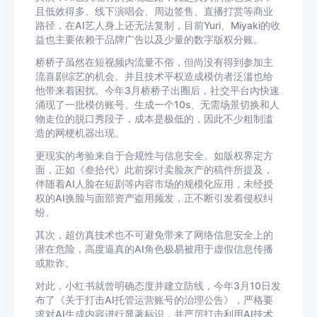
且低效得多。线下演唱会、周边签售、直播打赏等商业
路径，在AI艺人身上还无法复制，目前Yuri、Miyaki的收
益也主要依赖于品牌广告以及少量的数字版权分账。
桥桥子虽然在短视频内流量不俗，但尚没有得到参加主
流喜剧综艺的机会。并且技术平权造成模仿者泛滥也给
他带来着困扰。今年3月桥桥子出圈后，社交平台內快速
涌现了一批模仿账号。生成一个10s、无需场景切换和人
物走位的脱口秀段子，成本是极低的，因此不少粗制滥
造的网梗机器出现。
更现实的考验来自于合规性与信息安全。如版权界定方
面，正如《叁拾代》此前探讨卖脸灰产的稿件所提及，
伴随着AI人脸在短剧等内容市场的规模化应用，未经授
权的AI换脸与面部资产盗用频发，正不断引发着侵权纠
纷。
其次，超仿真技术也不可避免带来了网络信息安全上的
潜在危险，高度逼真的AI角色极易被用于虚假信息传播
或欺诈。
对此，小红书就曾明确态度并建立防线，今年3月10日发
布了《关于打击AI托管运营账号的治理公告》，严格要
求对AI生成内容进行显著标识，并严厉打击利用AI技术