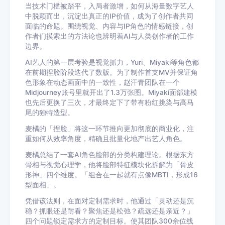
当技术门槛被踏平，入局者激增，如何从海量数字艺人
中脱颖而出，沉淀出真正的IP价值，成为了创作者共同
面临的命题。围绕视觉、内容与IP角色的情感链接，创
作者们摸索出的方法论也辨明着AI与人类创作者的工作
边界。
AI艺人的第一层考验是视觉抓力，Yuri、Miyaki等角色都
在前期捏脸阶段迭代了数版。为了制作首支MV并保证角
色形象在动态画面中的一致性，赵汗青团队在一个
Midjourney账号里就开出了1.3万张图。Miyaki面部建模
也先后更换了三次，才最终定下了带有粉红挑染与高马
尾的独特造型。
麦橘的「捏脸」将这一环节推向更加彻底的商业化，注
重如何从效率角度，精确且批量化地产出艺人角色。
麦橘总结了一套AI角色脸部的分类构建理论。根据东方
骨相与视觉心理学，他将脸部特征模块化拆解为「骨皮
形神」四个维度。「组合在一起就有点像MBTI，形成16
型面相」。
凭借该法则，在面对定制需求时，他通过「灵动还是沉
稳？抓眼还是耐看？聚焦还是松弛？疏远还是亲近？」
四个问题锁定需求方的定制目标。使其团队300余位线