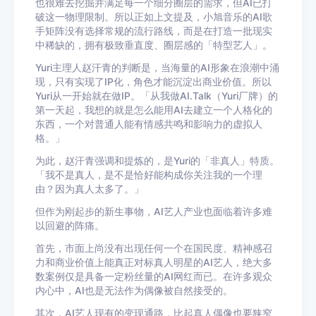
也很难去挖掘并满足每一个细分圈层的需求，但AI已打
破这一物理限制。所以正如上文提及，小旭音乐的AI歌
手矩阵没有选择常规的流行路线，而是在打造一批现实
中稀缺的，拥有极致垂直度、圈层感的「特型艺人」。
Yuri主理人赵汗青的判断是，当海量的AI形象在浪潮中涌
现，只有实现了IP化，角色才能沉淀出商业价值。所以
Yuri从一开始就在做IP。「从我做AI.Talk（Yuri厂牌）的
第一天起，我想的就是怎么能用AI去建立一个人格化的
东西，一个对普通人能有情感共鸣和影响力的虚拟人
格。」
为此，赵汗青强调和提炼的，是Yuri的「非真人」特质。
「我不是真人，是不是恰好能构成你关注我的一个理
由？因为真人太多了。」
但作为刚起步的新生事物，AI艺人产业也面临着许多难
以回避的阵痛。
首先，市面上尚没有出现任何一个在国民度、精神感召
力和商业价值上能真正对标真人明星的AI艺人，绝大多
数案例仅是具备一定粉丝量的AI网红而已。在许多观众
内心中，AI也是无法作为偶像被自然接受的。
其次，AI艺人现有的变现通路，比起真人偶像也要狭窄