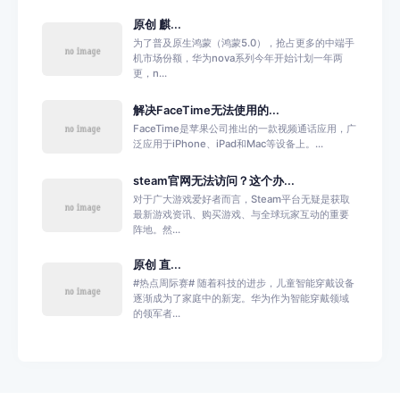
原创 麒...
为了普及原生鸿蒙（鸿蒙5.0），抢占更多的中端手
机市场份额，华为nova系列今年开始计划一年两
更，n...
解决FaceTime无法使用的...
FaceTime是苹果公司推出的一款视频通话应用，广
泛应用于iPhone、iPad和Mac等设备上。...
steam官网无法访问？这个办...
对于广大游戏爱好者而言，Steam平台无疑是获取
最新游戏资讯、购买游戏、与全球玩家互动的重要
阵地。然...
原创 直...
#热点周际赛# 随着科技的进步，儿童智能穿戴设备
逐渐成为了家庭中的新宠。华为作为智能穿戴领域
的领军者...