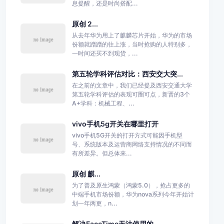
息提醒，还是时尚搭配...
原创 2...
从去年华为用上了麒麟芯片开始，华为的市场
份额就蹭蹭的往上涨，当时抢购的人特别多，
一时间还买不到现货，...
第五轮学科评估对比：西安交大突...
在之前的文章中，我们已经提及西安交通大学
第五轮学科评估的表现可圈可点，新晋的3个
A+学科：机械工程、...
vivo手机5g开关在哪里打开
vivo手机5G开关的打开方式可能因手机型
号、系统版本及运营商网络支持情况的不同而
有所差异。但总体来...
原创 麒...
为了普及原生鸿蒙（鸿蒙5.0），抢占更多的
中端手机市场份额，华为nova系列今年开始计
划一年两更，n...
解决FaceTime无法使用的...