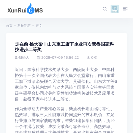
首页
科技动态
正文
走在前 挑大梁丨山东重工旗下企业再次获得国家科
技进步二等奖
创始人
2026-07-09 15:56:22
0
次
近日，
国家科学技术奖励大会、两院院士大会、中国科
协第十一次全国代表大会在人民大会堂举行，
由山东重
工旗下潍柴牵头联合天津大学、贵研催化、山东大学等6
家单位，依托内燃机与动力系统全国重点实验室等国家
级科研平台协同攻关的高性能柴油机关键技术及应用项
目，获得国家科技进步二等奖。
作为全球动力产业核心装备，柴油机长期面临可靠性、
热效率、排放三大性能难以协同提升的技术瓶颈。立足
行业痛点与国家战略需求，潍柴组建多学科团队，历经
十余年潜心攻关，成功突破高可靠长寿命、高热效率、
超低排放后处理三大关键技术，开发出拥有完全自主知