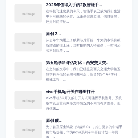
2025年值得入手的2款智能手...
在科技飞速发展的今天，智能手表已成为我们生活
中不可或缺的伙伴。无论是健康监测、信息提醒，
还是时尚搭配...
原创 2...
从去年华为用上了麒麟芯片开始，华为的市场份额
就蹭蹭的往上涨，当时抢购的人特别多，一时间还
买不到现货，...
第五轮学科评估对比：西安交大突...
在之前的文章中，我们已经提及西安交通大学第五
轮学科评估的表现可圈可点，新晋的3个A+学科：
机械工程、...
vivo手机5g开关在哪里打开
vivo手机5G开关的打开方式可能因手机型号、系统
版本及运营商网络支持情况的不同而有所差异。但
总体来...
原创 麒...
为了普及原生鸿蒙（鸿蒙5.0），抢占更多的中端手
机市场份额，华为nova系列今年开始计划一年两
更，n...