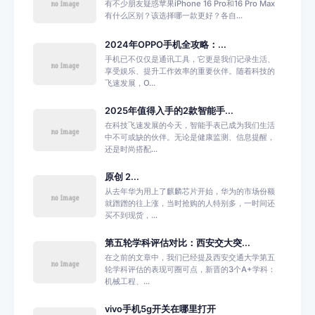
有不少朋友疑惑苹果iPhone 16 Pro和16 Pro Max
有什么区别？该选择哪一款更好？各自...
2024年OPPO手机全攻略：...
手机已不仅仅是通讯工具，它更是我们记录生活、
享受娱乐、提升工作效率的重要伙伴。随着科技的
飞速发展，O...
2025年值得入手的2款智能手...
在科技飞速发展的今天，智能手表已成为我们生活
中不可或缺的伙伴。无论是健康监测、信息提醒，
还是时尚搭配...
原创 2...
从去年华为用上了麒麟芯片开始，华为的市场份额
就蹭蹭的往上涨，当时抢购的人特别多，一时间还
买不到现货，...
第五轮学科评估对比：西安交大突...
在之前的文章中，我们已经提及西安交通大学第五
轮学科评估的表现可圈可点，新晋的3个A+学科：
机械工程、...
vivo手机5g开关在哪里打开