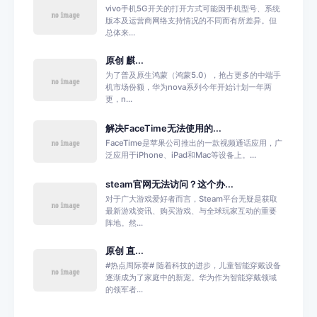
vivo手机5G开关的打开方式可能因手机型号、系统
版本及运营商网络支持情况的不同而有所差异。但
总体来...
原创 麒...
为了普及原生鸿蒙（鸿蒙5.0），抢占更多的中端手
机市场份额，华为nova系列今年开始计划一年两
更，n...
解决FaceTime无法使用的...
FaceTime是苹果公司推出的一款视频通话应用，广
泛应用于iPhone、iPad和Mac等设备上。...
steam官网无法访问？这个办...
对于广大游戏爱好者而言，Steam平台无疑是获取
最新游戏资讯、购买游戏、与全球玩家互动的重要
阵地。然...
原创 直...
#热点周际赛# 随着科技的进步，儿童智能穿戴设备
逐渐成为了家庭中的新宠。华为作为智能穿戴领域
的领军者...