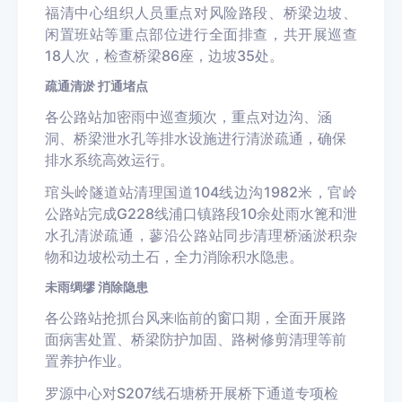
福清中心组织人员重点对风险路段、桥梁边坡、
闲置班站等重点部位进行全面排查，共开展巡查
18人次，检查桥梁86座，边坡35处。
疏通清淤 打通堵点
各公路站加密雨中巡查频次，重点对边沟、涵
洞、桥梁泄水孔等排水设施进行清淤疏通，确保
排水系统高效运行。
琯头岭隧道站清理国道104线边沟1982米，官岭
公路站完成G228线浦口镇路段10余处雨水篦和泄
水孔清淤疏通，蓼沿公路站同步清理桥涵淤积杂
物和边坡松动土石，全力消除积水隐患。
未雨绸缪 消除隐患
各公路站抢抓台风来临前的窗口期，全面开展路
面病害处置、桥梁防护加固、路树修剪清理等前
置养护作业。
罗源中心对S207线石塘桥开展桥下通道专项检