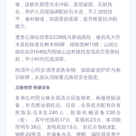
修，该桥长期受河水冲刷，面层破损、石材风
化，养护人员现场调配砂石水泥，手工浇筑找
平、修补裂缝，加固受损基面，提升桥梁抗冲刷
能力。
透堡公路站排查G228线马鼻镇路段，修剪高大乔
木及枯枝老化树木60棵，移除危树11棵；山岗公
路站在G104线丹阳镇山边村路段发现高空悬垂枯
枝，半小时内完成清障。
闽清中心同步清理道路杂物、加固破损护栏与标
识标牌，从源头消除重点路段安全隐患。
点验物资 检修设备
各单位对照台账全面清点应急物资、检修抢险设
备，补充燃油易耗品。目前，全系统共配有自有
抢险队伍8支240人，抢险机械设备238台
（套），其中挖掘机17台、装载机23台、多功能
照明车38台、发电机组13台、岩石分裂机6套、
钢桥20座等，并储备水马、锥帽、编织袋及救生