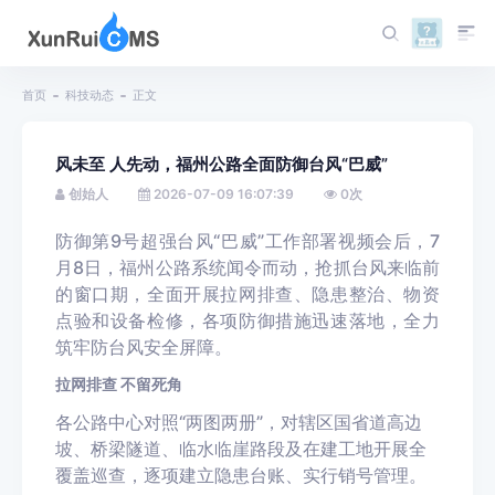
首页
科技动态
正文
风未至 人先动，福州公路全面防御台风“巴威”
创始人
2026-07-09 16:07:39
0
次
防御第9号超强台风“巴威”工作部署视频会后，7
月8日，福州公路系统闻令而动，抢抓台风来临前
的窗口期，全面开展拉网排查、隐患整治、物资
点验和设备检修，各项防御措施迅速落地，全力
筑牢防台风安全屏障。
拉网排查 不留死角
各公路中心对照“两图两册”，对辖区国省道高边
坡、桥梁隧道、临水临崖路段及在建工地开展全
覆盖巡查，逐项建立隐患台账、实行销号管理。