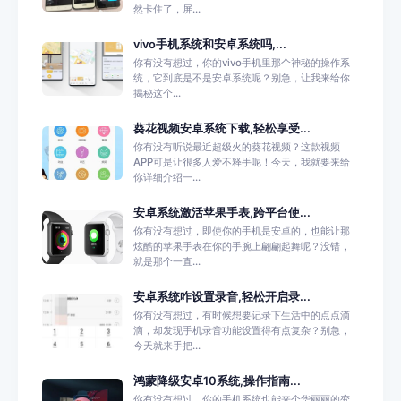
然卡住了，屏...
vivo手机系统和安卓系统吗,...
你有没有想过，你的vivo手机里那个神秘的操作系
统，它到底是不是安卓系统呢？别急，让我来给你
揭秘这个...
葵花视频安卓系统下载,轻松享受...
你有没有听说最近超级火的葵花视频？这款视频
APP可是让很多人爱不释手呢！今天，我就要来给
你详细介绍一...
安卓系统激活苹果手表,跨平台使...
你有没有想过，即使你的手机是安卓的，也能让那
炫酷的苹果手表在你的手腕上翩翩起舞呢？没错，
就是那个一直...
安卓系统咋设置录音,轻松开启录...
你有没有想过，有时候想要记录下生活中的点点滴
滴，却发现手机录音功能设置得有点复杂？别急，
今天就来手把...
鸿蒙降级安卓10系统,操作指南...
你有没有想过，你的手机系统也能来个华丽丽的变