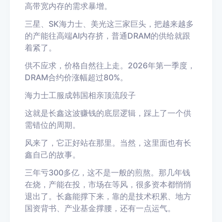
高带宽内存的需求暴增。
三星、
SK
海力士、美光这三家巨头，把越来越多
的产能往高端
AI
内存挤，普通
DRAM
的供给就跟
着紧了。
供不应求，价格自然往上走。
2026
年第一季度，
DRAM
合约价涨幅超过
80%
。
海力士工服成韩国相亲顶流段子
这就是长鑫这波赚钱的底层逻辑，踩上了一个供
需错位的周期。
风来了，它正好站在那里。当然，这里面也有长
鑫自己的故事。
三年亏
300
多亿，这不是一般的煎熬。那几年钱
在烧，产能在投，市场在等风，很多资本都悄悄
退出了。长鑫能撑下来，靠的是技术积累、地方
国资背书、产业基金撑腰，还有一点运气。