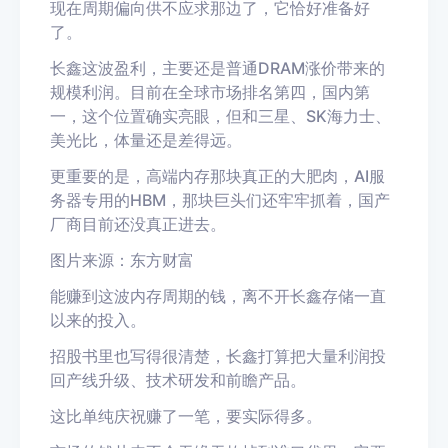
现在周期偏向供不应求那边了，它恰好准备好
了。
长鑫这波盈利，主要还是普通
DRAM
涨价带来的
规模利润。目前在全球市场排名第四，国内第
一，这个位置确实亮眼，但和三星、
SK
海力士、
美光比，体量还是差得远。
更重要的是，高端内存那块真正的大肥肉，
AI
服
务器专用的
HBM
，那块巨头们还牢牢抓着，国产
厂商目前还没真正进去。
图片来源：东方财富
能赚到这波内存周期的钱，离不开长鑫存储一直
以来的投入。
招股书里也写得很清楚，长鑫打算把大量利润投
回产线升级、技术研发和前瞻产品。
这比单纯庆祝赚了一笔，要实际得多。