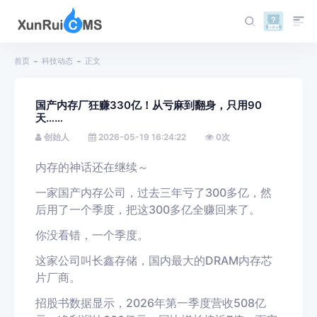
首页
科技动态
正文
国产内存厂狂赚330亿！从亏麻到翻身，只用90
天……
创始人
2026-05-19 16:24:22
0
次
内存的神话还在继续～
一家国产内存公司，过去三年亏了
300
多亿，然
后用了一个季度，把这
300
多亿全赚回来了。
你没看错，一个季度。
这家公司叫长鑫存储，国内最大的
DRAM
内存芯
片厂商。
招股书数据显示，
2026
年第一季度营收
508
亿