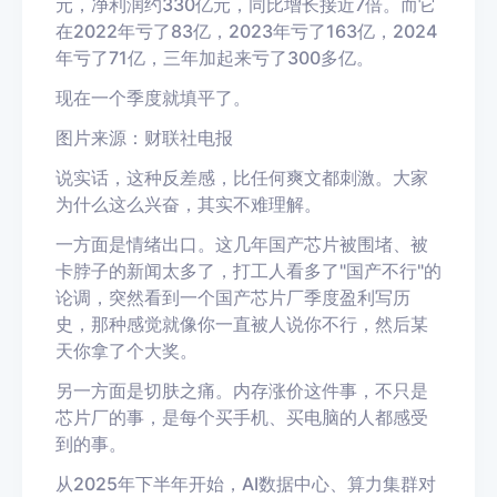
元，净利润约
330
亿元，同比增长接近
7
倍。而它
在
2022
年亏了
83
亿，
2023
年亏了
163
亿，
2024
年亏了
71
亿，三年加起来亏了
300
多亿。
现在一个季度就填平了。
图片来源：财联社电报
说实话，这种反差感，比任何爽文都刺激。大家
为什么这么兴奋，其实不难理解。
一方面是情绪出口。这几年国产芯片被围堵、被
卡脖子的新闻太多了，打工人看多了
"
国产不行
"
的
论调，突然看到一个国产芯片厂季度盈利写历
史，那种感觉就像你一直被人说你不行
，然后某
天你拿了个大奖。
另一方面是切肤之痛。内存涨价这件事，不只是
芯片厂的事，是每个买手机、买电脑的人都感受
到的事。
从
2025
年下半年开始，
AI
数据中心、算力集群对