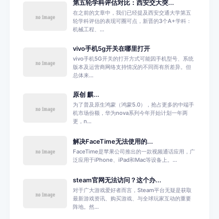
第五轮学科评估对比：西安交大突...
在之前的文章中，我们已经提及西安交通大学第五
轮学科评估的表现可圈可点，新晋的3个A+学科：
机械工程、...
vivo手机5g开关在哪里打开
vivo手机5G开关的打开方式可能因手机型号、系统
版本及运营商网络支持情况的不同而有所差异。但
总体来...
原创 麒...
为了普及原生鸿蒙（鸿蒙5.0），抢占更多的中端手
机市场份额，华为nova系列今年开始计划一年两
更，n...
解决FaceTime无法使用的...
FaceTime是苹果公司推出的一款视频通话应用，广
泛应用于iPhone、iPad和Mac等设备上。...
steam官网无法访问？这个办...
对于广大游戏爱好者而言，Steam平台无疑是获取
最新游戏资讯、购买游戏、与全球玩家互动的重要
阵地。然...