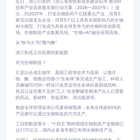
近日，浙江印发的《浙江省加快新场景建设应用 推动科
技和产业高质量发展行动方案（2026—2027年）》提
出，到2027年，打造生物医药千亿级重点产业，培育5
家百亿级龙头企业，培育5个以上具有全国影响力的生物
AI大模型，打造成为具有全球竞争力的生物科技创新高
地、生物制造产业集聚高地、“生物+AI”融合应用高地。
从“铁与火”到“菌与酶”
浙江制造正在拓展的新版图
何为生物制造？
它是以合成生物学、基因工程等技术为底座，让微生
物、酶、细胞这些微小“生命体”来完成生产加工。科研人
员像编写代码一样设计改变这些生命体的基因或结构，
然后让这些看不见的“工人”在发酵罐里精准产出人们需要
的药品、新材料、美妆原料、清洁能源等。
根据全球管理咨询公司麦肯锡预测，未来全球超60%的
产品都可以通过生物制造的方式生产。
工信部数据显示，“十四五”期间我国生物制造产业规模已
达1.1万亿元，国内众多省市都已布局生物制造产业。