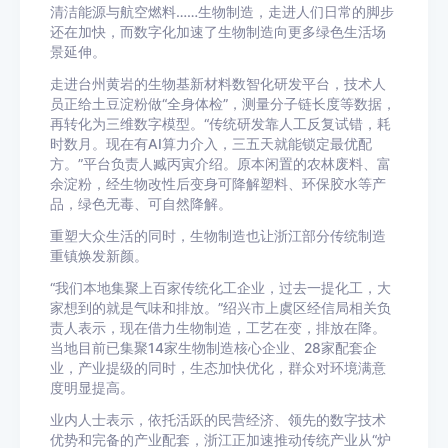
清洁能源与航空燃料……生物制造，走进人们日常的脚步
还在加快，而数字化加速了生物制造向更多绿色生活场
景延伸。
走进台州黄岩的生物基新材料数智化研发平台，技术人
员正给土豆淀粉做“全身体检”，测量分子链长度等数据，
再转化为三维数字模型。“传统研发靠人工反复试错，耗
时数月。现在有AI算力介入，三五天就能锁定最优配
方。”平台负责人臧丙寅介绍。原本闲置的农林废料、富
余淀粉，经生物改性后变身可降解塑料、环保胶水等产
品，绿色无毒、可自然降解。
重塑大众生活的同时，生物制造也让浙江部分传统制造
重镇焕发新颜。
“我们本地集聚上百家传统化工企业，过去一提化工，大
家想到的就是气味和排放。”绍兴市上虞区经信局相关负
责人表示，现在借力生物制造，工艺在变，排放在降。
当地目前已集聚14家生物制造核心企业、28家配套企
业，产业提级的同时，生态加快优化，群众对环境满意
度明显提高。
业内人士表示，依托活跃的民营经济、领先的数字技术
优势和完备的产业配套，浙江正加速推动传统产业从“炉