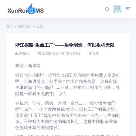
首页
科技动态
正文
浙江探路“生命工厂”——生物制造，何以生机无限
创始人
2026-05-19 16:30:02
0
次
来源：新华网
提起“浙江制造”，你可能会想到新亮相的宇树载人变形机
甲、上海进博会上分类齐全的浙产精密仪器、义乌市场
里琳琅满目的小商品……不过，未来浙江制造的明星，可
能是一群看不见的“打工人”。
在杭州、宁波、绍兴、台州、金华……一批批微生物已
经“上岗”，一个个发酵罐成为浙江“绿色工厂”的新动能，
这正是“十五五”规划中前瞻布局的未来产业之一：生物制
造。它被视为中国经济的新增长点，也是中国制造业绿
色低碳变革的关键路径。