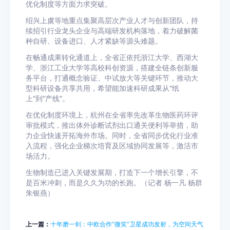
优化制度等方面力求突破。
绍兴上虞等地重点集聚高层次产业人才与创新团队，持
续招引行业龙头企业与高端研发机构落地，着力破解菌
种自研、设备进口、人才紧缺等源头难题。
在畅通成果转化通道上，全省正依托浙江大学、西湖大
学、浙江工业大学等高校科创资源，搭建全链条创新服
务平台，打通概念验证、中试放大等关键环节，推动大
型科研设备共享共用，希望能加速科研成果从“纸
上”到“产线”。
在优化制度环境上，杭州在全省率先改革生物医药环评
审批模式，推出体外诊断试剂出口通关便利等举措，助
力企业快速开拓海外市场。同时，全省同步优化行业准
入流程，强化企业梯次培育及区域协同发展等，激活市
场活力。
生物制造已进入关键发展期，打造下一个增长引擎，不
是百米冲刺，而是久久为功的长跑。（记者 杨一凡 杨群
朱银燕）
上一篇：
十年磨一剑：中欧合作“微笑”卫星成功发射，为空间天气