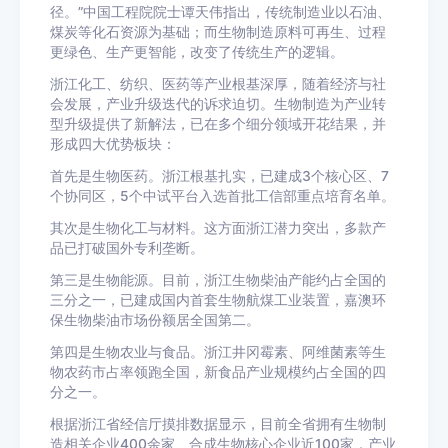
径。”中国工程院院士谭天伟指出，传统制造业以石油、
煤炭等化石资源为基础；而生物制造原料可再生、过程
更绿色、生产更智能，改变了传统生产的逻辑。
浙江化工、纺织、医药等产业根基深厚，随着经济与社
会发展，产业升级迭代的诉求迫切。生物制造为产业转
型升级提供了新解法，已在多个细分领域开花结果，并
形成四大优势板块：
首先是生物医药。浙江根基扎实，已建成3个核心区、7
个协同区，5个中试平台入选首批工信部重点培育名单。
其次是生物化工与材料。这方面浙江潜力突出，多款产
品已打破国外专利垄断。
第三是生物能源。目前，浙江生物柴油产能约占全国的
三分之一，已建成国内首套生物航煤工业装置，嘉澳环
保生物柴油市场份额居全国第二。
第四是生物农业与食品。浙江井冈霉素、阿维菌素等生
物农药市占率领跑全国，新食品产业规模约占全国的四
分之一。
根据浙江省经信厅摸排数据显示，目前全省拥有生物制
造相关企业400余家、合成生物核心企业近100家，产业