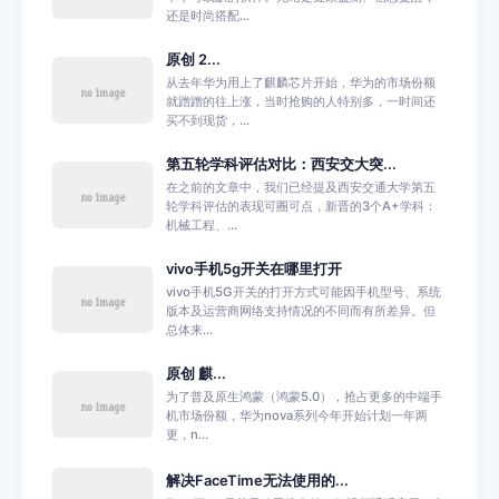
还是时尚搭配...
原创 2...
从去年华为用上了麒麟芯片开始，华为的市场份额
就蹭蹭的往上涨，当时抢购的人特别多，一时间还
买不到现货，...
第五轮学科评估对比：西安交大突...
在之前的文章中，我们已经提及西安交通大学第五
轮学科评估的表现可圈可点，新晋的3个A+学科：
机械工程、...
vivo手机5g开关在哪里打开
vivo手机5G开关的打开方式可能因手机型号、系统
版本及运营商网络支持情况的不同而有所差异。但
总体来...
原创 麒...
为了普及原生鸿蒙（鸿蒙5.0），抢占更多的中端手
机市场份额，华为nova系列今年开始计划一年两
更，n...
解决FaceTime无法使用的...