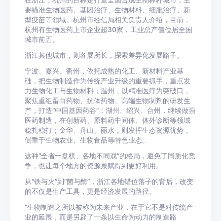
在浙江，杭州的目标是打造全国合成生物标杆城市，主
要瞄准生物医药、基因治疗、生物材料、细胞治疗、新
型疫苗等领域。杭州市经信局相关负责人介绍，目前，
杭州有生物医药上市企业超30家，工业总产值位居全国
城市前五。
浙江其他城市，则各展所长，探索差异化发展路子。
宁波、嘉兴、衢州，依托成熟的化工、新材料产业基
础，把生物制造作为传统产业升级的重要抓手，重点发
力生物化工与生物材料；温州，以精准医疗为突破口，
聚焦重组蛋白药物、抗体药物、高端生物制剂的研发生
产，打造“中国基因药谷”；湖州、绍兴、台州，继续做强
医药制造，在创新药、原料药中间体、体外诊断等领域
稳扎稳打；金华、舟山、丽水，则发挥生态资源优势，
侧重于生物农业、生物食品等特色业态。
这种“全省一盘棋、各地不同戏”的格局，避免了同质化竞
争，也让每个地方的资源禀赋得到更好利用。
从“铁与火”到“菌与酶”，浙江各地错位落子的背后，改变
的不仅是生产工具，更是经济发展的路径。
“生物制造之所以被称为未来产业，在于它不是对传统产
业的延展，而是另辟了一条以生命为动力的制造路