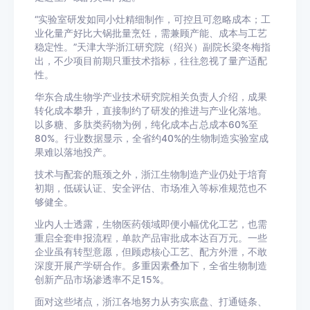
“实验室研发如同小灶精细制作，可控且可忽略成本；工
业化量产好比大锅批量烹饪，需兼顾产能、成本与工艺
稳定性。”天津大学浙江研究院（绍兴）副院长梁冬梅指
出，不少项目前期只重技术指标，往往忽视了量产适配
性。
华东合成生物学产业技术研究院相关负责人介绍，成果
转化成本攀升，直接制约了研发的推进与产业化落地。
以多糖、多肽类药物为例，纯化成本占总成本60%至
80%。行业数据显示，全省约40%的生物制造实验室成
果难以落地投产。
技术与配套的瓶颈之外，浙江生物制造产业仍处于培育
初期，低碳认证、安全评估、市场准入等标准规范也不
够健全。
业内人士透露，生物医药领域即便小幅优化工艺，也需
重启全套申报流程，单款产品审批成本达百万元。一些
企业虽有转型意愿，但顾虑核心工艺、配方外泄，不敢
深度开展产学研合作。多重因素叠加下，全省生物制造
创新产品市场渗透率不足15%。
面对这些堵点，浙江各地努力从夯实底盘、打通链条、