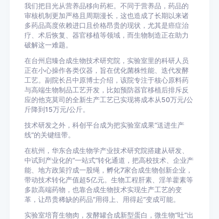
我们把目光从营养品移向药柜。不同于营养品，药品的
审核机制更加严格且周期漫长，这也造成了长期以来诸
多药品高度依赖进口且价格昂贵的现状，尤其是癌症治
疗、术后恢复、器官移植等领域，而生物制造正在助力
破解这一难题。
在台州启臻合成生物技术研究院，实验室里的科研人员
正在小心操作各类仪器，旨在优化菌株性能、迭代发酵
工艺。副院长吕中原博士介绍，该院专注于核心原料药
与高端生物制品工艺开发，比如预防器官移植后排斥反
应的他克莫司的全新生产工艺已实现将成本从50万元/公
斤降到15万元/公斤。
技术研发之外，科创平台成为把实验室成果“送进生产
线”的关键纽带。
在杭州，华东合成生物学产业技术研究院搭建从研发、
中试到产业化的“一站式”转化通道，把高校技术、企业产
能、地方政策拧成一股绳，孵化7家合成生物创新企业，
带动技术转化产值超5亿元。生物工程肝素、淫羊藿素等
多款高端药物，也靠合成生物技术实现生产工艺的变
革，让昂贵稀缺的药品“用得上、用得起”变成可能。
实验室培育生物肉，发酵罐合成新型蛋白，微生物“吐”出