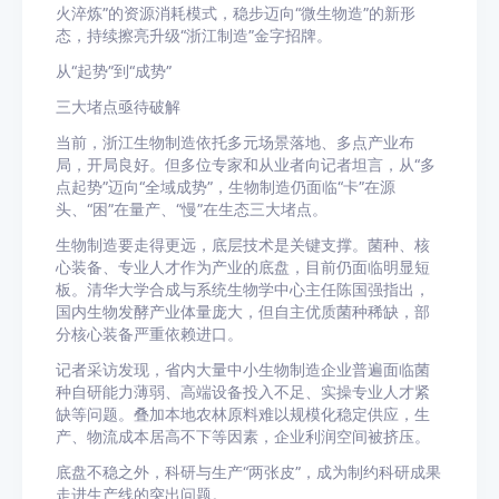
火淬炼”的资源消耗模式，稳步迈向“微生物造”的新形
态，持续擦亮升级“浙江制造”金字招牌。
从“起势”到“成势”
三大堵点亟待破解
当前，浙江生物制造依托多元场景落地、多点产业布
局，开局良好。但多位专家和从业者向记者坦言，从“多
点起势”迈向“全域成势”，生物制造仍面临“卡”在源
头、“困”在量产、“慢”在生态三大堵点。
生物制造要走得更远，底层技术是关键支撑。菌种、核
心装备、专业人才作为产业的底盘，目前仍面临明显短
板。清华大学合成与系统生物学中心主任陈国强指出，
国内生物发酵产业体量庞大，但自主优质菌种稀缺，部
分核心装备严重依赖进口。
记者采访发现，省内大量中小生物制造企业普遍面临菌
种自研能力薄弱、高端设备投入不足、实操专业人才紧
缺等问题。叠加本地农林原料难以规模化稳定供应，生
产、物流成本居高不下等因素，企业利润空间被挤压。
底盘不稳之外，科研与生产“两张皮”，成为制约科研成果
走进生产线的突出问题。