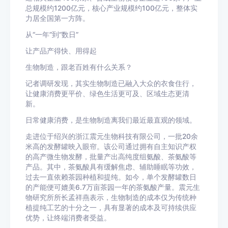
总规模约1200亿元，核心产业规模约100亿元，整体实
力居全国第一方阵。
从“一年”到“数日”
让产品产得快、用得起
生物制造，跟老百姓有什么关系？
记者调研发现，其实生物制造已融入大众的衣食住行，
让健康消费更平价、绿色生活更可及、区域生态更清
新。
日常健康消费，是生物制造离我们最近最直观的领域。
走进位于绍兴的浙江震元生物科技有限公司，一批20余
米高的发酵罐映入眼帘。该公司通过拥有自主知识产权
的高产微生物发酵，批量产出高纯度组氨酸、茶氨酸等
产品。其中，茶氨酸具有缓解焦虑、辅助睡眠等功效，
过去一直依赖茶园种植和提纯。如今，单个发酵罐数日
的产能便可媲美6.7万亩茶园一年的茶氨酸产量。震元生
物研究所所长孟祥燕表示，生物制造的成本仅为传统种
植提纯工艺的十分之一，具有显著的成本及可持续供应
优势，让终端消费者受益。