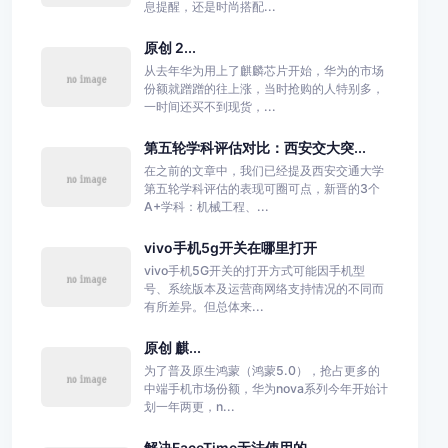
息提醒，还是时尚搭配...
原创 2...
从去年华为用上了麒麟芯片开始，华为的市场
份额就蹭蹭的往上涨，当时抢购的人特别多，
一时间还买不到现货，...
第五轮学科评估对比：西安交大突...
在之前的文章中，我们已经提及西安交通大学
第五轮学科评估的表现可圈可点，新晋的3个
A+学科：机械工程、...
vivo手机5g开关在哪里打开
vivo手机5G开关的打开方式可能因手机型
号、系统版本及运营商网络支持情况的不同而
有所差异。但总体来...
原创 麒...
为了普及原生鸿蒙（鸿蒙5.0），抢占更多的
中端手机市场份额，华为nova系列今年开始计
划一年两更，n...
解决FaceTime无法使用的...