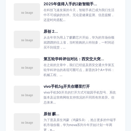
2025年值得入手的2款智能手...
在科技飞速发展的今天，智能手表已成为我们生活
中不可或缺的伙伴。无论是健康监测、信息提醒，
还是时尚搭配...
原创 2...
从去年华为用上了麒麟芯片开始，华为的市场份额
就蹭蹭的往上涨，当时抢购的人特别多，一时间还
买不到现货，...
第五轮学科评估对比：西安交大突...
在之前的文章中，我们已经提及西安交通大学第五
轮学科评估的表现可圈可点，新晋的3个A+学科：
机械工程、...
vivo手机5g开关在哪里打开
vivo手机5G开关的打开方式可能因手机型号、系统
版本及运营商网络支持情况的不同而有所差异。但
总体来...
原创 麒...
为了普及原生鸿蒙（鸿蒙5.0），抢占更多的中端手
机市场份额，华为nova系列今年开始计划一年两
更，n...