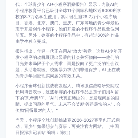
代：全球青少年 AI+小程序洞察报告》显示，内嵌AI的
小程序教育平台已吸引全球11个国家和地区近8000所学
校的8.7万名学生使用，累计诞生逾28.7万个小程序项
目。香港、北京、澳门、重庆、广东等地的青少年最热
衷于开发创作小程序，他们开发的小程序作品数量位列
前五。另外，参赛的小程序作品中，有超过60%的作品
由学生独立完成。
报告指出，年轻一代正在用AI“放大”善意，这群AI少年开
发小程序的动机展现出显著的社会关怀倾向——他们的
目光并未局限于个人需求，而是投向了更广泛的社会议
题，从助老就医、校园暴力求助到非遗保护，AI 正在成
为青少年回应现实问题的有效工具。
小程序全球创新挑战赛发起人、腾讯微信战略研究院院
长周博云表示，这些参赛的小程序作品是孩子们用AI留
下的“思考脚印”。“AI时代真正稀缺的，是发现问题的眼
睛、提出问题的勇气。未来不会奖励‘答得最快的人’，会
奖励‘问得最对的人’。"
当天，小程序全球创新挑战赛2026-2027赛季也正式启
动，青少年如果想参与赛事，可关注官方网站。（中国
日报深圳记者站 编辑：陈虹）