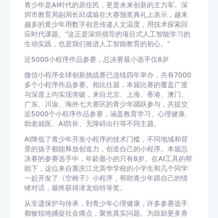
青少年是AI时代的原住民，更是未来创新的主力军。深
圳市教育局副局长邱成瑜在大赛颁奖典礼上表示，越来
越多的青少年用数字创意传递人文温度，用技术探索回
应时代课题。“这正是深圳倡导的项目式人工智能学习的
生动实践，也是我们推进人工智能教育的初心。”
近5000小程序作品参赛，总决赛最小选手仅8岁
微信小程序全球创新挑战赛已连续四年举办，共有7000
多个小程序作品参赛。相比往届，本届比赛的覆盖广度
与深度上均实现突破，来自北京、上海、香港、澳门、
广东、川渝、海外七大赛区的青少年踊跃参与，共提交
近5000个小程序作品参赛，涵盖教育学习、心理健康、
助老就医、AI防诈、无障碍出行等不同主题。
AI降低了青少年开发小程序的技术门槛，不同地域和背
景的孩子都能释放创造力，创造自己的小程序。本届总
决赛的参赛选手中，年龄最小的只有8岁。在AI工具的帮
助下，这位来自重庆江北英华学校的小学生和几个同学
一起开发了《空椅子》小程序，帮助青少年跟自己的情
绪对话，最终获得潜龙组特等奖。
从非遗保护与传承，到青少年心理健康，许多参赛选手
都敏锐地捕捉社会痛点，聚焦真实问题。为鼓励更多青