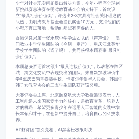
少年对社会现实问题提出解决方案，今年小程序全球创
新挑战赛总决赛在明湾教育基金会的支持下，首次设
立“最具社会价值奖”，评选出2-3支具有社会关怀理念的
队伍，由明湾教育基金会提供奖金10万元，支持他们的
小程序真正落地，帮助到那些有需要的人。
香港保良局第一张永庆中学学生团队的《声声慢》、澳
门教业中学学生团队的《今厕一定得》、重庆江北英华
学校学生团队的《遛了吗》，共同获得本届赛事“最具社
会价值奖”。
本届总决赛还首次颁出“最具连接价值奖”，以表彰在跨区
域、跨文化交流中表现突出的团队。来自新加坡华侨中
学&重庆巴蜀常春藤学校、卡塔尔华侨华人协会、韩国中
韩子女教育协会的三支学生团队获得该奖项。
大赛评委会主席、北京航空航天大学教授熊璋表示，人
工智能是未来国家竞争力的核心，是教育变革、培养人
才的机遇，希望更多青少年在运用人工智能的实践中增
长本领和才干，在创新中提升自己，培育自己的科技素
养。
AI“虾评团”首次亮相，AI黑客松极限对决