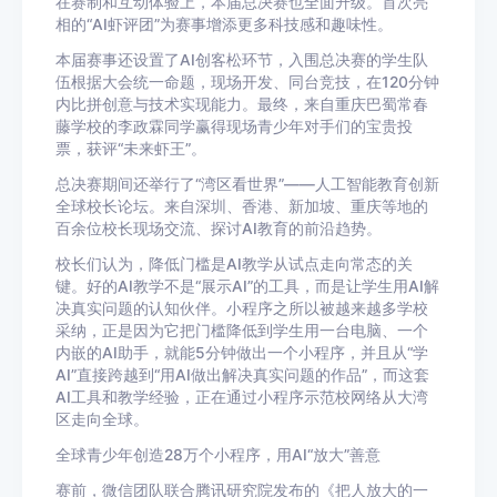
在赛制和互动体验上，本届总决赛也全面升级。首次亮
相的“AI虾评团”为赛事增添更多科技感和趣味性。
本届赛事还设置了AI创客松环节，入围总决赛的学生队
伍根据大会统一命题，现场开发、同台竞技，在120分钟
内比拼创意与技术实现能力。最终，来自重庆巴蜀常春
藤学校的李政霖同学赢得现场青少年对手们的宝贵投
票，获评“未来虾王”。
总决赛期间还举行了“湾区看世界”——人工智能教育创新
全球校长论坛。来自深圳、香港、新加坡、重庆等地的
百余位校长现场交流、探讨AI教育的前沿趋势。
校长们认为，降低门槛是AI教学从试点走向常态的关
键。好的AI教学不是“展示AI”的工具，而是让学生用AI解
决真实问题的认知伙伴。小程序之所以被越来越多学校
采纳，正是因为它把门槛降低到学生用一台电脑、一个
内嵌的AI助手，就能5分钟做出一个小程序，并且从“学
AI”直接跨越到“用AI做出解决真实问题的作品”，而这套
AI工具和教学经验，正在通过小程序示范校网络从大湾
区走向全球。
全球青少年创造28万个小程序，用AI“放大”善意
赛前，微信团队联合腾讯研究院发布的《把人放大的一