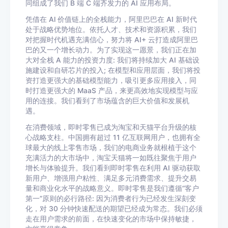
同组成了我们 B 端 C 端齐发力的 AI 应用布局。
凭借在 Al 价值链上的全栈能力，阿里巴巴在 AI 新时代
处于战略优势地位。依托人才、技术和资源积累，我们
对把握时代机遇充满信心，努力将 AI+ 云打造成阿里巴
巴的又一个增长动力。为了实现这一愿景，我们正在加
大对全栈 A 能力的投资力度: 我们将持续加大 AI 基础设
施建设和自研芯片的投入; 在模型和应用层面，我们将投
资打造更强大的基础模型能力，吸引更多应用接入，同
时打造更强大的 MaaS 产品，来更高效地实现模型与应
用的连接。我们看到了市场蕴含的巨大价值和发展机
遇。
在消费领域，即时零售已成为淘宝和天猫平台升级的核
心战略支柱。中国拥有超过 11 亿互联网用户，也拥有全
球最大的线上零售市场，我们的电商业务就根植于这个
充满活力的大市场中，淘宝天猫将一如既往聚焦于用户
增长与体验提升。我们看到即时零售在利用 AI 驱动获取
新用户、增强用户粘性、满足多元消费需求、提升交易
量和商业化水平的战略意义。即时零售是我们遵循“客户
第一”原则的必行路径: 因为消费者行为已经发生深刻变
化，对 30 分钟快速配送的期望已经成为常态。我们必须
走在用户需求的前面，在快速变化的市场中保持敏捷，