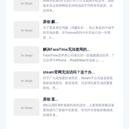
vivo手机5G开关的打开方式可能因手机型号、系统
版本及运营商网络支持情况的不同而有所差异。但
总体来...
原创 麒...
为了普及原生鸿蒙（鸿蒙5.0），抢占更多的中端手
机市场份额，华为nova系列今年开始计划一年两
更，n...
解决FaceTime无法使用的...
FaceTime是苹果公司推出的一款视频通话应用，广
泛应用于iPhone、iPad和Mac等设备上。...
steam官网无法访问？这个办...
对于广大游戏爱好者而言，Steam平台无疑是获取
最新游戏资讯、购买游戏、与全球玩家互动的重要
阵地。然...
原创 直...
#热点周际赛# 随着科技的进步，儿童智能穿戴设备
逐渐成为了家庭中的新宠。华为作为智能穿戴领域
的领军者...