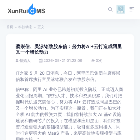
首页
科技动态
正文
蔡崇信、吴泳铭致股东信：努力将AI+云打造成阿里
又一个增长动力
创始人
2026-05-21 01:28:09
0
次
IT之家 5 月 20 日消息，今日，阿里巴巴集团主席蔡崇
信和首席执行官吴泳铭联合发布致股东信。
信中称，阿里 AI 业务已跨越初期投入阶段，正式迈入商
业化回报周期。“依托人才、技术和资源积累，我们对把
握时代机遇充满信心，努力将 AI+ 云打造成阿里巴巴的
又一个增长动力。为了实现这一愿景，我们正在加大对
全栈 AI 能力的投资力度：我们将持续加大 AI 基础设施
建设和自研芯片的投入；在模型和应用层面，我们将投
资打造更强大的基础模型能力，吸引更多应用接入，同
时打造更强大的 MaaS 产品，来更高效地实现模型与应
用的连接。”