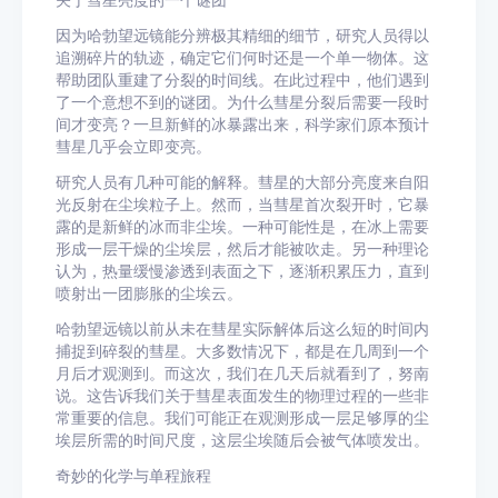
关于彗星亮度的一个谜团
因为哈勃望远镜能分辨极其精细的细节，研究人员得以
追溯碎片的轨迹，确定它们何时还是一个单一物体。这
帮助团队重建了分裂的时间线。在此过程中，他们遇到
了一个意想不到的谜团。为什么彗星分裂后需要一段时
间才变亮？一旦新鲜的冰暴露出来，科学家们原本预计
彗星几乎会立即变亮。
研究人员有几种可能的解释。彗星的大部分亮度来自阳
光反射在尘埃粒子上。然而，当彗星首次裂开时，它暴
露的是新鲜的冰而非尘埃。一种可能性是，在冰上需要
形成一层干燥的尘埃层，然后才能被吹走。另一种理论
认为，热量缓慢渗透到表面之下，逐渐积累压力，直到
喷射出一团膨胀的尘埃云。
哈勃望远镜以前从未在彗星实际解体后这么短的时间内
捕捉到碎裂的彗星。大多数情况下，都是在几周到一个
月后才观测到。而这次，我们在几天后就看到了，努南
说。这告诉我们关于彗星表面发生的物理过程的一些非
常重要的信息。我们可能正在观测形成一层足够厚的尘
埃层所需的时间尺度，这层尘埃随后会被气体喷发出。
奇妙的化学与单程旅程