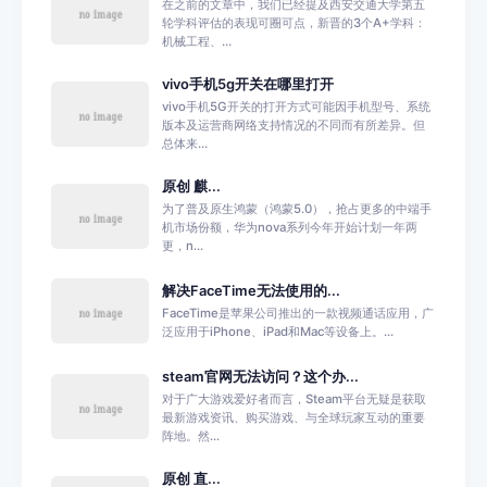
在之前的文章中，我们已经提及西安交通大学第五
轮学科评估的表现可圈可点，新晋的3个A+学科：
机械工程、...
vivo手机5g开关在哪里打开
vivo手机5G开关的打开方式可能因手机型号、系统
版本及运营商网络支持情况的不同而有所差异。但
总体来...
原创 麒...
为了普及原生鸿蒙（鸿蒙5.0），抢占更多的中端手
机市场份额，华为nova系列今年开始计划一年两
更，n...
解决FaceTime无法使用的...
FaceTime是苹果公司推出的一款视频通话应用，广
泛应用于iPhone、iPad和Mac等设备上。...
steam官网无法访问？这个办...
对于广大游戏爱好者而言，Steam平台无疑是获取
最新游戏资讯、购买游戏、与全球玩家互动的重要
阵地。然...
原创 直...