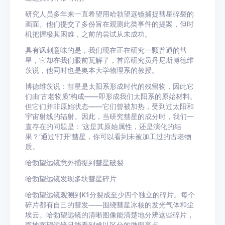
研究人员多年来一直希望用哈勃望远镜捕捉彗星碎裂的
画面。他们提交了多份旨在观测此类事件的提案，但时
机把握极其困难，之前的尝试从未成功。
具有讽刺意味的是，我们现在正在研究一颗普通的彗
星，它却在我们眼前瓦解了，首席研究员丹尼斯博德维
茨说，他同时也是奥本大学物理系的教授。
博德维茨说：彗星是太阳系形成时代的残留物，因此它
们由‘古老物质’构成——即形成我们太阳系的原始材料。
但它们并非原始状态——它们曾被加热，受到过太阳和
宇宙射线的辐射。因此，当研究彗星的成分时，我们一
直存在的问题是：‘这是其原始属性，还是演化的结
果？’通过‘打开’彗星，你可以看到未被加工过的古老物
质。
哈勃望远镜意外捕捉到彗星破裂
哈勃望远镜发现多块彗星碎片
哈勃望远镜观测到K1分裂成至少四个独立的碎片。每个
碎片都有自己的彗发——围绕彗星冰核的发光气体和尘
埃云。哈勃望远镜的清晰图像能清楚地分辨这些碎片，