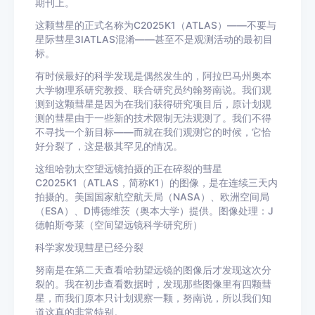
期刊上。
这颗彗星的正式名称为C2025K1（ATLAS）——不要与
星际彗星3IATLAS混淆——甚至不是观测活动的最初目
标。
有时候最好的科学发现是偶然发生的，阿拉巴马州奥本
大学物理系研究教授、联合研究员约翰努南说。我们观
测到这颗彗星是因为在我们获得研究项目后，原计划观
测的彗星由于一些新的技术限制无法观测了。我们不得
不寻找一个新目标——而就在我们观测它的时候，它恰
好分裂了，这是极其罕见的情况。
这组哈勃太空望远镜拍摄的正在碎裂的彗星
C2025K1（ATLAS，简称K1）的图像，是在连续三天内
拍摄的。美国国家航空航天局（NASA）、欧洲空间局
（ESA）、D博德维茨（奥本大学）提供。图像处理：J
德帕斯夸莱（空间望远镜科学研究所）
科学家发现彗星已经分裂
努南是在第二天查看哈勃望远镜的图像后才发现这次分
裂的。我在初步查看数据时，发现那些图像里有四颗彗
星，而我们原本只计划观察一颗，努南说，所以我们知
道这真的非常特别。