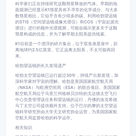
科学家们正在持续研究这颗彗星释放的气体。早期的地
面观测已经显示K1彗星具有不寻常的化学成分。与大多
数彗星相比，它似乎含有少得多的碳。利用哈勃望远镜
的STIS（空间望远镜成像光谱仪）和COS（宇宙起源光
谱仪）进行的额外光谱观测，可能会揭示更多关于这颗
彗星构成的信息，并为了解早期太阳系提供线索。
K1目前是一个漂浮的碎片集合，位于双鱼座星座中，距
离地球约2.5亿英里。它正远离太阳系，不太可能再回
来。
哈勃望远镜的长久发现遗产
哈勃太空望远镜已运行超过30年，持续产出新发现，加
深科学家对宇宙的理解。哈勃是美国国家航空航天局
（NASA）与欧洲空间局（ESA）的联合项目。美国国家
航空航天局位于马里兰州格林贝尔特的戈达德太空飞行
中心负责管理该任务和望远镜的运行，丹佛的洛克希德
马丁太空公司提供额外支持。位于巴尔的摩的太空望远
镜科学研究所由大学天文研究协会运营，为美国国家航
空航天局监督哈勃的科学运作。
相关知识