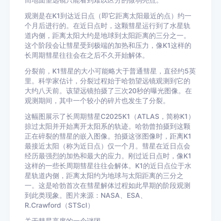
而地面望远镜只能看到难以区分的微弱亮点。
观测是在K1到达近日点（即它距离太阳最近的点）约一
个月后进行的。在近日点时，这颗彗星运行到了水星轨
道内侧，距离太阳大约是地球到太阳距离的三分之一。
这个阶段会让彗星受到极端的加热和压力，像K1这样的
长周期彗星往往会在之后不久开始解体。
分裂前，K1彗星的大小可能略大于普通彗星，直径约5英
里。科学家估计，分裂过程始于哈勃望远镜观测到它的
大约八天前。该望远镜拍摄了三次20秒的曝光图像。在
观测期间，其中一个较小的碎片也发生了分裂。
这幅图展示了长周期彗星C2025K1（ATLAS，简称K1）
掠过太阳并开始离开太阳系的轨迹。哈勃曾拍摄到这颗
正在碎裂的彗星的嵌入图像。拍摄这张图像时，距离K1
最接近太阳（称为近日点）仅一个月。彗星在近日点会
经历最强烈的加热和最大的应力。刚过近日点时，像K1
这样的一些长周期彗星往往会解体。K1的近日点位于水
星轨道内侧，距离太阳约为地球与太阳距离的三分之
一。这是哈勃首次在彗星解体过程如此早期的阶段观测
到此类现象。图片来源：NASA、ESA、
R.Crawford（STScI）