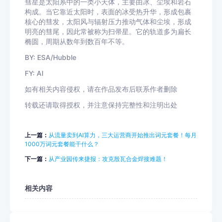
彗星是太阳系中的一类小天体，主要由冰、尘埃和岩石
构成。当它靠近太阳时，表面的冰受热升华，形成包裹
核心的彗发，太阳风与辐射压力推动气体和尘埃，形成
明亮的彗尾，因此常被称为扫帚星。它的轨道多为扁长
椭圆，周期从数年到数百年不等。
BY: ESA/Hubble
FY: AI
如有相关内容侵权，请在作品发布后联系作者删除
转载还请取得授权，并注意保持完整性和注明出处
上一篇：
从流量卖到AI算力，三大运营商开始推出词元套餐！每月
1000万词元套餐能干什么？
下一篇：
从产业园传来捷报：攻克殷瓦合金焊接难题！
相关内容