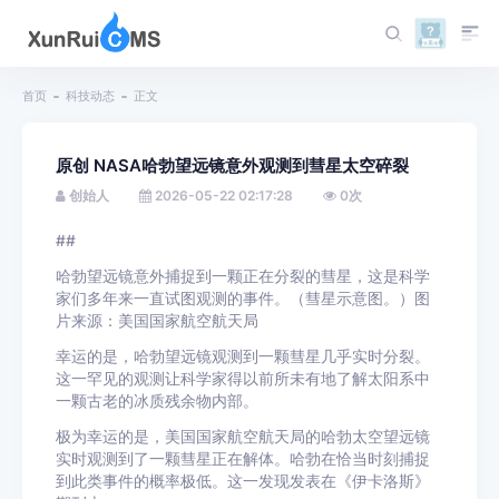
首页
科技动态
正文
原创 NASA哈勃望远镜意外观测到彗星太空碎裂
创始人
2026-05-22 02:17:28
0
次
##
哈勃望远镜意外捕捉到一颗正在分裂的彗星，这是科学
家们多年来一直试图观测的事件。（彗星示意图。）图
片来源：美国国家航空航天局
幸运的是，哈勃望远镜观测到一颗彗星几乎实时分裂。
这一罕见的观测让科学家得以前所未有地了解太阳系中
一颗古老的冰质残余物内部。
极为幸运的是，美国国家航空航天局的哈勃太空望远镜
实时观测到了一颗彗星正在解体。哈勃在恰当时刻捕捉
到此类事件的概率极低。这一发现发表在《伊卡洛斯》